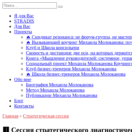
Перейти
Search
к
for:
содержанию
Я для Вас
STRADIS
Для Вас
Проекты
🔥 Синдикат резонанса: не форум-группа, не мастер
🔥 Вызывающий коучинг Михаила Молоканова: поче
Клуб и Школа консильери
Скорость и дистанция: две оси, на которых держит
Книга «Мышление руководителей: системное, управ
Социальный проект Михаила Молоканова Коучинго
Клуб бизнес-тренеров Михаила Молоканова
🔥 Школа бизнес-тренеров Михаила Молоканова
Обо мне
Биография Михаила Молоканова
Метод Михаила Молоканова
Публикации Михаила Молоканова
Блог
Контакты
Главная
»
Стратегическая сессия
🟥 Сессия стратегического диагностич