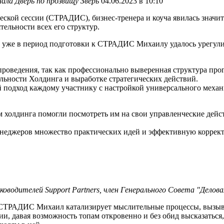
ала Дверь по прозвищу Зверь
04.06.2023 в 10:10
еской сессии (СТРАДИС), бизнес-тренера и коуча явилась знач
ельности всех его структур.
в уже в период подготовки к СТРАДИС Михаилу удалось урегул
ведения, так как профессионально выверенная структура прог
ельности Холдинга и выработке стратегических действий.
 подход каждому участнику с настройкой универсального меха
олдинга помогли посмотреть им на свои управленческие действ
енеджеров множество практических идей и эффективную коррект
оводителей Support Partners, член Генерального Совета "Делова
ТРАДИС Михаил катализирует мыслительные процессы, вызывая 
и, давая возможность топам откровенно и без обид высказаться, 