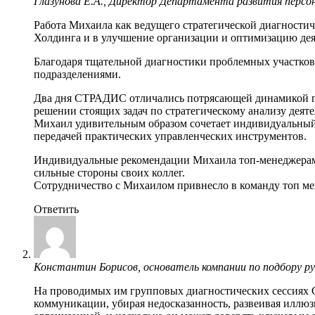
Глазунова Е.А., Директор Департамента развития персон
Работа Михаила как ведущего стратегической диагностич
Холдинга и в улучшение организации и оптимизацию деят
Благодаря тщательной диагностики проблемных участко
подразделениями.
Два дня СТРАДИС отличались потрясающей динамикой про
решении стоящих задач по стратегическому анализу деят
Михаил удивительным образом сочетает индивидуальный
передачей практических управленческих инструментов.
Индивидуальные рекомендации Михаила топ-менеджерам х
сильные стороны своих коллег.
Сотрудничество с Михаилом привнесло в команду топ м
Ответить
Константин Борисов, основатель компании по подбору рук
На проводимых им групповых диагностических сессиях С
коммуникации, убирая недосказанность, развеивая иллюзи