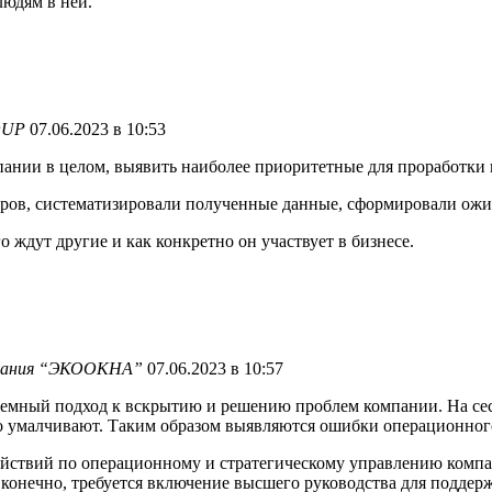
людям в ней.
OUP
07.06.2023 в 10:53
ании в целом, выявить наиболее приоритетные для проработки
ов, систематизировали полученные данные, сформировали ожид
 ждут другие и как конкретно он участвует в бизнесе.
омпания “ЭКООКНА”
07.06.2023 в 10:57
темный подход к вскрытию и решению проблем компании. На сес
о умалчивают. Таким образом выявляются ошибки операционног
ствий по операционному и стратегическому управлению компани
, конечно, требуется включение высшего руководства для подде