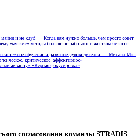
-майнд и не клуб. — Когда вам нужно больше, чем просто совет
му «мягкие» методы больше не работают в жестком бизнесе
ся системное обучение и развитие руководителей. — Михаил Мо
ленческое, критическое, аффективное»
вый аквариум «Верная фокусировка»
еского согласования команды STRADIS