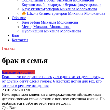
Социальный проект Михаила Молоканова
Коучинговый аквариум «Верная фокусировка»
Клуб бизнес-тренеров Михаила Молоканова
Школа бизнес-тренеров Михаила Молоканова
Обо мне
Биография Михаила Молоканова
Метод Михаила Молоканова
Публикации Михаила Молоканова
Блог
Контакты
Главная
брак и семья
Близкие отношения
Брак — это не терапия: почему от одних хотят детей сразу, а
от других бегут сломя голову. 6 жестких истин для тех, кто
застрял в режиме ожидания
23.01.2026
0
11.9к.
Некоторые мои клиентки с замороженными яйцеклетками
делятся своими сложностями с поиском спутника жизни. Но
разбираться в себе по этой теме не хотят.
Для Вас: