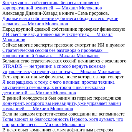
Когда чувства собственника бизнеса становятся
корпоративной религией. — Михаил Молоканов
Александр Дианин-Хавард в книге «Семь пророков.
Дороже всего собственнику бизнеса обходятся его чужие
желания. — Михаил Молоканов
Перед крупной сделкой собственник проверяет финансовую
ИИ съест не вас, а только вашу экспертизу. — Михаил
Молоканов
Сейчас многие эксперты тревожно смотрят на ИИ и думают
Стратегическая сессия без разговора о проблемах —
корпоративный балаган. — Михаил Молоканов
Большинство стратегических сессий начинается с вежливого
STRADIS — не тренинг, а способ вернуть команде
управленческую нервную систему. — Михаил Молоканов
Есть корпоративные форматы, после которых люди говорят
Я возвращаюсь к тому, с чего начинал: простая техника
внутреннего резонанса, к которой я шел несколько
десятилетий. — Михаил Молоканов
В ранней молодости я был одним из первых переводчиков
Конкурент, которого вы ненавидите, уже управляет вашей
компанией. — Михаил Молоканов
Если на каждом стратегическом совещании вы вспоминаете
Топы воюют за благосклонность Первого, хотя думают, что
спорят о бизнесе. — Михаил Молоканов
В некоторых компаниях самым дефицитным ресурсом