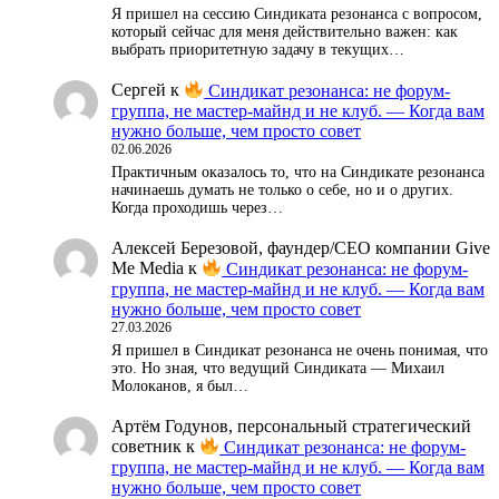
Я пришел на сессию Синдиката резонанса с вопросом,
который сейчас для меня действительно важен: как
выбрать приоритетную задачу в текущих…
Сергей
к
Синдикат резонанса: не форум-
группа, не мастер-майнд и не клуб. — Когда вам
нужно больше, чем просто совет
02.06.2026
Практичным оказалось то, что на Синдикате резонанса
начинаешь думать не только о себе, но и о других.
Когда проходишь через…
Алексей Березовой, фаундер/СЕО компании Give
Me Media
к
Синдикат резонанса: не форум-
группа, не мастер-майнд и не клуб. — Когда вам
нужно больше, чем просто совет
27.03.2026
Я пришел в Синдикат резонанса не очень понимая, что
это. Но зная, что ведущий Синдиката — Михаил
Молоканов, я был…
Артём Годунов, персональный стратегический
советник
к
Синдикат резонанса: не форум-
группа, не мастер-майнд и не клуб. — Когда вам
нужно больше, чем просто совет