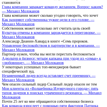
становится
Глава компании заражает команду желанием. Вопрос: каким?
— Михаил Молоканов
Глава компании может сколько угодно говорить, что хочет
Как разоряют собственника чужие цели в его голове. —
Михаил Молоканов
Собственник может несколько лет считать цель своей
Культура отмены в компании зарождается в переговорке. —
Михаил Молоканов
Александр Дианин-Хавард в книге «Семь пророков.
Управление беспокойством в партнерстве и в компании. —
Михаил Молоканов
Партнер нужен, чтобы вы могли перестать беспокоиться
Адюльтер в бизнесе: четыре капкана при уходе из «семьи» к
«любовнице». — Михаил Молоканов
У некоторых успешных топ-менеджеров бывает
специфический зуд.
Незаменимый лидер всегда оставляет счет преемнику. —
Михаил Молоканов
Чем опасен сильный лидер Сильный лидер опасен не тем
Мои клиенты из «Волшебника Изумрудного города»: пять
типов лидеров в поисках утраченного резонанса. — Михаил
Молоканов
Почти 25 лет ко мне обращаются собственники бизнеса
Как команда взрослеет с помощью пяти факторов Патрика