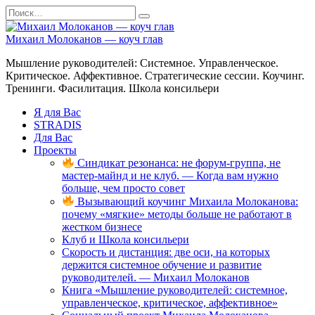
Перейти
Search
к
for:
содержанию
Михаил Молоканов — коуч глав
Мышление руководителей: Системное. Управленческое.
Критическое. Аффективное. Стратегические сессии. Коучинг.
Тренинги. Фасилитация. Школа консильери
Я для Вас
STRADIS
Для Вас
Проекты
Синдикат резонанса: не форум-группа, не
мастер-майнд и не клуб. — Когда вам нужно
больше, чем просто совет
Вызывающий коучинг Михаила Молоканова:
почему «мягкие» методы больше не работают в
жестком бизнесе
Клуб и Школа консильери
Скорость и дистанция: две оси, на которых
держится системное обучение и развитие
руководителей. — Михаил Молоканов
Книга «Мышление руководителей: системное,
управленческое, критическое, аффективное»