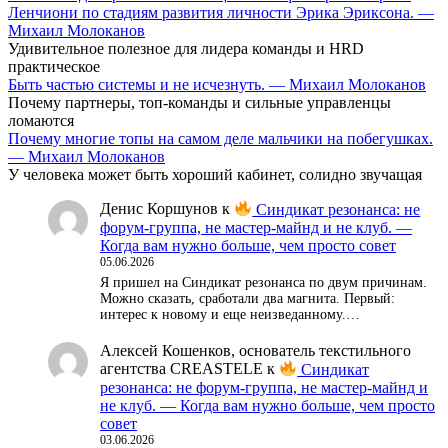
Ленчиони по стадиям развития личности Эрика Эриксона. —
Михаил Молоканов
Удивительное полезное для лидера команды и HRD
практическое
Быть частью системы и не исчезнуть. — Михаил Молоканов
Почему партнеры, топ-команды и сильные управленцы
ломаются
Почему многие топы на самом деле мальчики на побегушках.
— Михаил Молоканов
У человека может быть хороший кабинет, солидно звучащая
Денис Коршунов
к
Синдикат резонанса: не
форум-группа, не мастер-майнд и не клуб. —
Когда вам нужно больше, чем просто совет
05.06.2026
Я пришел на Синдикат резонанса по двум причинам.
Можно сказать, сработали два магнита. Первый:
интерес к новому и еще неизведанному.…
Алексей Кошенков, основатель текстильного
агентства CREASTELE
к
Синдикат
резонанса: не форум-группа, не мастер-майнд и
не клуб. — Когда вам нужно больше, чем просто
совет
03.06.2026