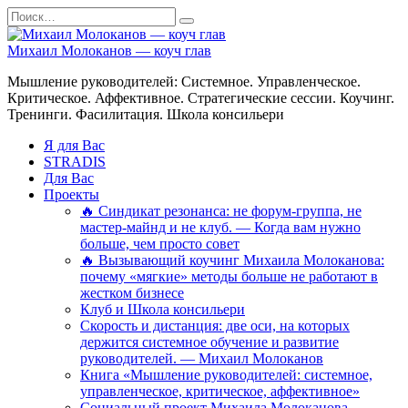
Перейти
Search
к
for:
содержанию
Михаил Молоканов — коуч глав
Мышление руководителей: Системное. Управленческое.
Критическое. Аффективное. Стратегические сессии. Коучинг.
Тренинги. Фасилитация. Школа консильери
Я для Вас
STRADIS
Для Вас
Проекты
🔥 Синдикат резонанса: не форум-группа, не
мастер-майнд и не клуб. — Когда вам нужно
больше, чем просто совет
🔥 Вызывающий коучинг Михаила Молоканова:
почему «мягкие» методы больше не работают в
жестком бизнесе
Клуб и Школа консильери
Скорость и дистанция: две оси, на которых
держится системное обучение и развитие
руководителей. — Михаил Молоканов
Книга «Мышление руководителей: системное,
управленческое, критическое, аффективное»
Социальный проект Михаила Молоканова