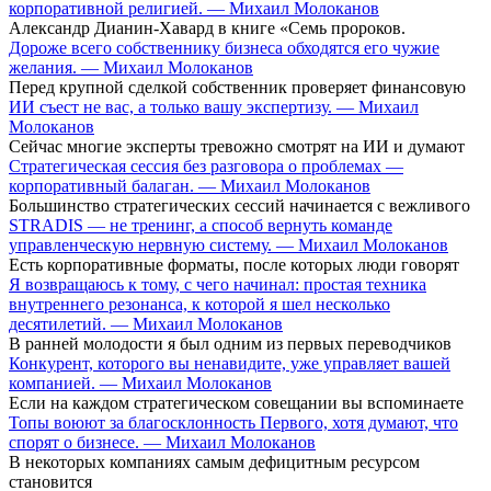
корпоративной религией. — Михаил Молоканов
Александр Дианин-Хавард в книге «Семь пророков.
Дороже всего собственнику бизнеса обходятся его чужие
желания. — Михаил Молоканов
Перед крупной сделкой собственник проверяет финансовую
ИИ съест не вас, а только вашу экспертизу. — Михаил
Молоканов
Сейчас многие эксперты тревожно смотрят на ИИ и думают
Стратегическая сессия без разговора о проблемах —
корпоративный балаган. — Михаил Молоканов
Большинство стратегических сессий начинается с вежливого
STRADIS — не тренинг, а способ вернуть команде
управленческую нервную систему. — Михаил Молоканов
Есть корпоративные форматы, после которых люди говорят
Я возвращаюсь к тому, с чего начинал: простая техника
внутреннего резонанса, к которой я шел несколько
десятилетий. — Михаил Молоканов
В ранней молодости я был одним из первых переводчиков
Конкурент, которого вы ненавидите, уже управляет вашей
компанией. — Михаил Молоканов
Если на каждом стратегическом совещании вы вспоминаете
Топы воюют за благосклонность Первого, хотя думают, что
спорят о бизнесе. — Михаил Молоканов
В некоторых компаниях самым дефицитным ресурсом
становится