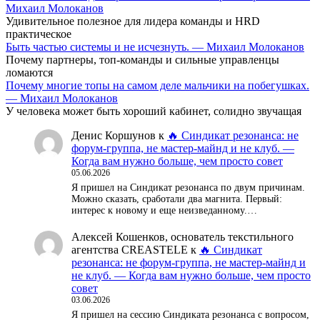
Михаил Молоканов
Удивительное полезное для лидера команды и HRD
практическое
Быть частью системы и не исчезнуть. — Михаил Молоканов
Почему партнеры, топ-команды и сильные управленцы
ломаются
Почему многие топы на самом деле мальчики на побегушках.
— Михаил Молоканов
У человека может быть хороший кабинет, солидно звучащая
Денис Коршунов
к
🔥 Синдикат резонанса: не
форум-группа, не мастер-майнд и не клуб. —
Когда вам нужно больше, чем просто совет
05.06.2026
Я пришел на Синдикат резонанса по двум причинам.
Можно сказать, сработали два магнита. Первый:
интерес к новому и еще неизведанному.…
Алексей Кошенков, основатель текстильного
агентства CREASTELE
к
🔥 Синдикат
резонанса: не форум-группа, не мастер-майнд и
не клуб. — Когда вам нужно больше, чем просто
совет
03.06.2026
Я пришел на сессию Синдиката резонанса с вопросом,