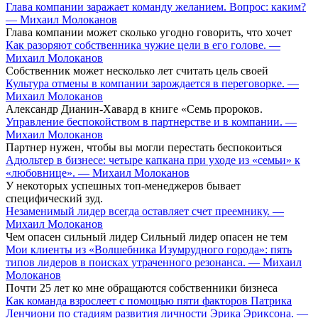
Глава компании заражает команду желанием. Вопрос: каким?
— Михаил Молоканов
Глава компании может сколько угодно говорить, что хочет
Как разоряют собственника чужие цели в его голове. —
Михаил Молоканов
Собственник может несколько лет считать цель своей
Культура отмены в компании зарождается в переговорке. —
Михаил Молоканов
Александр Дианин-Хавард в книге «Семь пророков.
Управление беспокойством в партнерстве и в компании. —
Михаил Молоканов
Партнер нужен, чтобы вы могли перестать беспокоиться
Адюльтер в бизнесе: четыре капкана при уходе из «семьи» к
«любовнице». — Михаил Молоканов
У некоторых успешных топ-менеджеров бывает
специфический зуд.
Незаменимый лидер всегда оставляет счет преемнику. —
Михаил Молоканов
Чем опасен сильный лидер Сильный лидер опасен не тем
Мои клиенты из «Волшебника Изумрудного города»: пять
типов лидеров в поисках утраченного резонанса. — Михаил
Молоканов
Почти 25 лет ко мне обращаются собственники бизнеса
Как команда взрослеет с помощью пяти факторов Патрика
Ленчиони по стадиям развития личности Эрика Эриксона. —