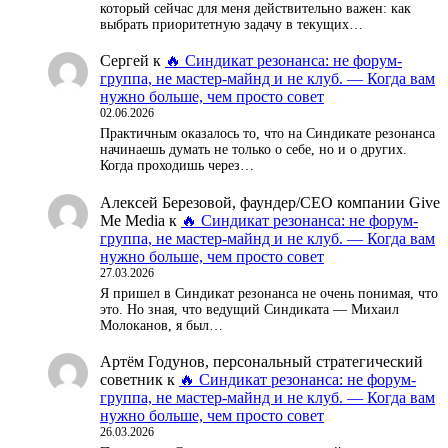
который сейчас для меня действительно важен: как
выбрать приоритетную задачу в текущих…
Сергей
к
🔥 Синдикат резонанса: не форум-
группа, не мастер-майнд и не клуб. — Когда вам
нужно больше, чем просто совет
02.06.2026
Практичным оказалось то, что на Синдикате резонанса
начинаешь думать не только о себе, но и о других.
Когда проходишь через…
Алексей Березовой, фаундер/СЕО компании Give
Me Media
к
🔥 Синдикат резонанса: не форум-
группа, не мастер-майнд и не клуб. — Когда вам
нужно больше, чем просто совет
27.03.2026
Я пришел в Синдикат резонанса не очень понимая, что
это. Но зная, что ведущий Синдиката — Михаил
Молоканов, я был…
Артём Годунов, персональный стратегический
советник
к
🔥 Синдикат резонанса: не форум-
группа, не мастер-майнд и не клуб. — Когда вам
нужно больше, чем просто совет
26.03.2026