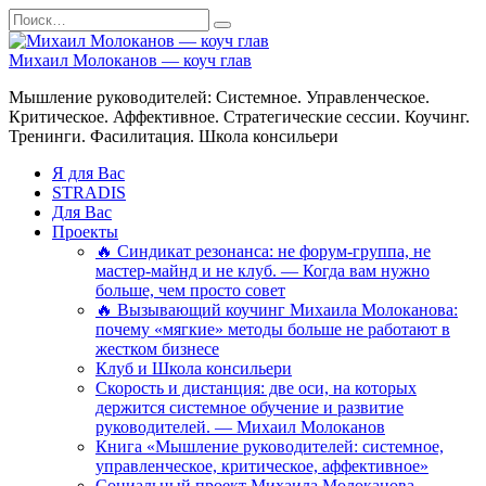
Перейти
Search
к
for:
содержанию
Михаил Молоканов — коуч глав
Мышление руководителей: Системное. Управленческое.
Критическое. Аффективное. Стратегические сессии. Коучинг.
Тренинги. Фасилитация. Школа консильери
Я для Вас
STRADIS
Для Вас
Проекты
🔥 Синдикат резонанса: не форум-группа, не
мастер-майнд и не клуб. — Когда вам нужно
больше, чем просто совет
🔥 Вызывающий коучинг Михаила Молоканова:
почему «мягкие» методы больше не работают в
жестком бизнесе
Клуб и Школа консильери
Скорость и дистанция: две оси, на которых
держится системное обучение и развитие
руководителей. — Михаил Молоканов
Книга «Мышление руководителей: системное,
управленческое, критическое, аффективное»
Социальный проект Михаила Молоканова