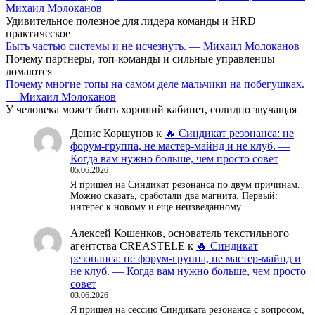
Михаил Молоканов
Удивительное полезное для лидера команды и HRD
практическое
Быть частью системы и не исчезнуть. — Михаил Молоканов
Почему партнеры, топ-команды и сильные управленцы
ломаются
Почему многие топы на самом деле мальчики на побегушках.
— Михаил Молоканов
У человека может быть хороший кабинет, солидно звучащая
Денис Коршунов
к
🔥 Синдикат резонанса: не
форум-группа, не мастер-майнд и не клуб. —
Когда вам нужно больше, чем просто совет
05.06.2026
Я пришел на Синдикат резонанса по двум причинам.
Можно сказать, сработали два магнита. Первый:
интерес к новому и еще неизведанному.…
Алексей Кошенков, основатель текстильного
агентства CREASTELE
к
🔥 Синдикат
резонанса: не форум-группа, не мастер-майнд и
не клуб. — Когда вам нужно больше, чем просто
совет
03.06.2026
Я пришел на сессию Синдиката резонанса с вопросом,