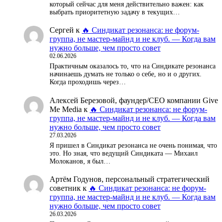
который сейчас для меня действительно важен: как
выбрать приоритетную задачу в текущих…
Сергей
к
🔥 Синдикат резонанса: не форум-
группа, не мастер-майнд и не клуб. — Когда вам
нужно больше, чем просто совет
02.06.2026
Практичным оказалось то, что на Синдикате резонанса
начинаешь думать не только о себе, но и о других.
Когда проходишь через…
Алексей Березовой, фаундер/СЕО компании Give
Me Media
к
🔥 Синдикат резонанса: не форум-
группа, не мастер-майнд и не клуб. — Когда вам
нужно больше, чем просто совет
27.03.2026
Я пришел в Синдикат резонанса не очень понимая, что
это. Но зная, что ведущий Синдиката — Михаил
Молоканов, я был…
Артём Годунов, персональный стратегический
советник
к
🔥 Синдикат резонанса: не форум-
группа, не мастер-майнд и не клуб. — Когда вам
нужно больше, чем просто совет
26.03.2026