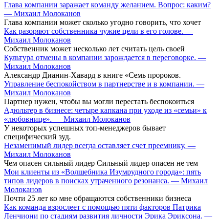
Глава компании заражает команду желанием. Вопрос: каким?
— Михаил Молоканов
Глава компании может сколько угодно говорить, что хочет
Как разоряют собственника чужие цели в его голове. —
Михаил Молоканов
Собственник может несколько лет считать цель своей
Культура отмены в компании зарождается в переговорке. —
Михаил Молоканов
Александр Дианин-Хавард в книге «Семь пророков.
Управление беспокойством в партнерстве и в компании. —
Михаил Молоканов
Партнер нужен, чтобы вы могли перестать беспокоиться
Адюльтер в бизнесе: четыре капкана при уходе из «семьи» к
«любовнице». — Михаил Молоканов
У некоторых успешных топ-менеджеров бывает
специфический зуд.
Незаменимый лидер всегда оставляет счет преемнику. —
Михаил Молоканов
Чем опасен сильный лидер Сильный лидер опасен не тем
Мои клиенты из «Волшебника Изумрудного города»: пять
типов лидеров в поисках утраченного резонанса. — Михаил
Молоканов
Почти 25 лет ко мне обращаются собственники бизнеса
Как команда взрослеет с помощью пяти факторов Патрика
Ленчиони по стадиям развития личности Эрика Эриксона. —