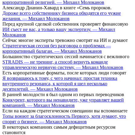
корпоративной религией. — Михаил Молоканов
Александр Дианин-Хавард в книге «Семь пророков.
Дороже всего собственнику бизнеса обходятся его чужие
желания. — Михаил Молоканов
Перед крупной сделкой собственник проверяет финансовую
ИИ съест не вас, а только вашу экспертизу. — Михаил
Молоканов
Сейчас многие эксперты тревожно смотрят на ИИ и думают
Стратегическая сессия без разговора о проблемах —
корпоративный балаган. — Михаил Молоканов
Большинство стратегических сессий начинается с вежливого
STRADIS — не тренинг, а способ вернуть команде
управленческую нервную систему. — Михаил Молоканов
Есть корпоративные форматы, после которых люди говорят
Я возвращаюсь к тому, с чего начинал: простая техника
внутреннего резонанса, к которой я шел несколько
десятилетий. — Михаил Молоканов
В ранней молодости я был одним из первых переводчиков
Конкурент, которого вы ненавидите, уже управляет вашей
компанией. — Михаил Молоканов
Если на каждом стратегическом совещании вы вспоминаете
Топы воюют за благосклонность Первого, хотя думают, что
спорят о бизнесе. — Михаил Молоканов
В некоторых компаниях самым дефицитным ресурсом
становится