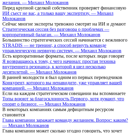
желания. — Михаил Молоканов
Перед крупной сделкой собственник проверяет финансовую
ИИ съест не вас, а только вашу экспертизу. — Михаил
Молоканов
Сейчас многие эксперты тревожно смотрят на ИИ и думают
Стратегическая сессия без разговора о проблемах —
корпоративный балаган. — Михаил Молоканов
Большинство стратегических сессий начинается с вежливого
STRADIS — не тренинг, а способ вернуть команде
управленческую нервную систему. — Михаил Молоканов
Есть корпоративные форматы, после которых люди говорят
Я возвращаюсь к тому, с чего начинал: простая техника
внутреннего резонанса, к которой я шел несколько
десятилетий. — Михаил Молоканов
В ранней молодости я был одним из первых переводчиков
Конкурент, которого вы ненавидите, уже управляет вашей
компанией. — Михаил Молоканов
Если на каждом стратегическом совещании вы вспоминаете
Топы воюют за благосклонность Первого, хотя думают, что
спорят о бизнесе. — Михаил Молоканов
В некоторых компаниях самым дефицитным ресурсом
становится
Глава компании заражает команду желанием. Вопрос: каким?
— Михаил Молоканов
Глава компании может сколько угодно говорить, что хочет