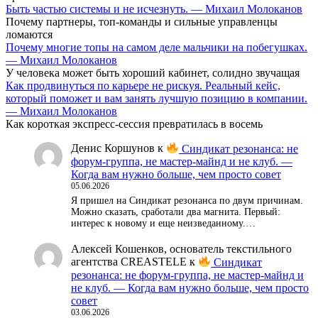
Быть частью системы и не исчезнуть. — Михаил Молоканов
Почему партнеры, топ-команды и сильные управленцы
ломаются
Почему многие топы на самом деле мальчики на побегушках.
— Михаил Молоканов
У человека может быть хороший кабинет, солидно звучащая
Как продвинуться по карьере не рискуя. Реальный кейс,
который поможет и вам занять лучшую позицию в компании.
— Михаил Молоканов
Как короткая экспресс-сессия превратилась в восемь
Денис Коршунов
к
Синдикат резонанса: не
форум-группа, не мастер-майнд и не клуб. —
Когда вам нужно больше, чем просто совет
05.06.2026
Я пришел на Синдикат резонанса по двум причинам.
Можно сказать, сработали два магнита. Первый:
интерес к новому и еще неизведанному.…
Алексей Кошенков, основатель текстильного
агентства CREASTELE
к
Синдикат
резонанса: не форум-группа, не мастер-майнд и
не клуб. — Когда вам нужно больше, чем просто
совет
03.06.2026