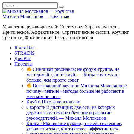
Перейти
Search
к
for:
содержанию
Михаил Молоканов — коуч глав
Мышление руководителей: Системное. Управленческое.
Критическое. Аффективное. Стратегические сессии. Коучинг.
Тренинги. Фасилитация. Школа консильери
Я для Вас
STRADIS
Для Вас
Проекты
Синдикат резонанса: не форум-группа, не
мастер-майнд и не клуб. — Когда вам нужно
больше, чем просто совет
Вызывающий коучинг Михаила Молоканова:
почему «мягкие» методы больше не работают в
жестком бизнесе
Клуб и Школа консильери
Скорость и дистанция: две оси, на которых
держится системное обучение и развитие
руководителей. — Михаил Молоканов
Книга «Мышление руководителей: системное,
управленческое, критическое, аффективное»