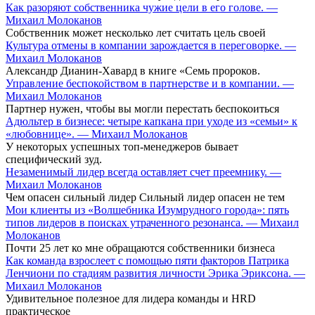
Как разоряют собственника чужие цели в его голове. —
Михаил Молоканов
Собственник может несколько лет считать цель своей
Культура отмены в компании зарождается в переговорке. —
Михаил Молоканов
Александр Дианин-Хавард в книге «Семь пророков.
Управление беспокойством в партнерстве и в компании. —
Михаил Молоканов
Партнер нужен, чтобы вы могли перестать беспокоиться
Адюльтер в бизнесе: четыре капкана при уходе из «семьи» к
«любовнице». — Михаил Молоканов
У некоторых успешных топ-менеджеров бывает
специфический зуд.
Незаменимый лидер всегда оставляет счет преемнику. —
Михаил Молоканов
Чем опасен сильный лидер Сильный лидер опасен не тем
Мои клиенты из «Волшебника Изумрудного города»: пять
типов лидеров в поисках утраченного резонанса. — Михаил
Молоканов
Почти 25 лет ко мне обращаются собственники бизнеса
Как команда взрослеет с помощью пяти факторов Патрика
Ленчиони по стадиям развития личности Эрика Эриксона. —
Михаил Молоканов
Удивительное полезное для лидера команды и HRD
практическое