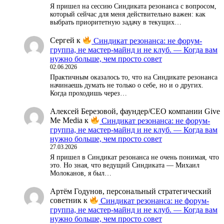
Я пришел на сессию Синдиката резонанса с вопросом,
который сейчас для меня действительно важен: как
выбрать приоритетную задачу в текущих…
Сергей
к
Синдикат резонанса: не форум-
группа, не мастер-майнд и не клуб. — Когда вам
нужно больше, чем просто совет
02.06.2026
Практичным оказалось то, что на Синдикате резонанса
начинаешь думать не только о себе, но и о других.
Когда проходишь через…
Алексей Березовой, фаундер/СЕО компании Give
Me Media
к
Синдикат резонанса: не форум-
группа, не мастер-майнд и не клуб. — Когда вам
нужно больше, чем просто совет
27.03.2026
Я пришел в Синдикат резонанса не очень понимая, что
это. Но зная, что ведущий Синдиката — Михаил
Молоканов, я был…
Артём Годунов, персональный стратегический
советник
к
Синдикат резонанса: не форум-
группа, не мастер-майнд и не клуб. — Когда вам
нужно больше, чем просто совет