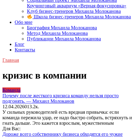
Социальный проект Михаила Молоканова
Коучинговый аквариум «Верная фокусировка»
Клуб бизнес-тренеров Михаила Молоканова
Школа бизнес-тренеров Михаила Молоканова
Обо мне
Биография Михаила Молоканова
Метод Михаила Молоканова
Публикации Михаила Молоканова
Блог
Контакты
Главная
кризис в компании
Команда
Почему после жесткого кризиса команду нельзя просто
подгонять. — Михаил Молоканов
12.04.2026
0
13.2к.
У сильных руководителей есть вредная привычка: если
команда пережила удар, ее надо быстро собрать, встряхнуть и
гнать дальше. Это кажется взрослым, мужественным
Для Вас:
Дороже всего собственнику бизнеса обходятся его чужие