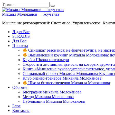
Перейти
Search
к
for:
содержанию
Михаил Молоканов — коуч глав
Мышление руководителей: Системное. Управленческое. Критич
Я для Вас
STRADIS
Для Вас
Проекты
Синдикат резонанса: не форум-группа, не мастер
Вызывающий коучинг Михаила Молоканова: поче
Клуб и Школа консильери
Скорость и дистанция: две оси, на которых держит
Книга «Мышление руководителей: системное, управ
Социальный проект Михаила Молоканова Коучинго
Клуб бизнес-тренеров Михаила Молоканова
Школа бизнес-тренеров Михаила Молоканова
Обо мне
Биография Михаила Молоканова
Метод Михаила Молоканова
Публикации Михаила Молоканова
Блог
Контакты