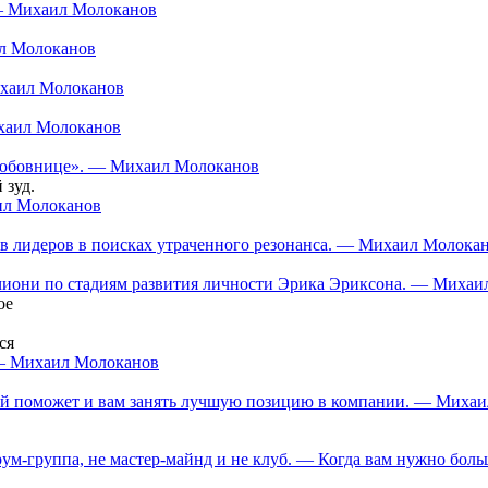
 — Михаил Молоканов
ил Молоканов
ихаил Молоканов
ихаил Молоканов
 «любовнице». — Михаил Молоканов
 зуд.
аил Молоканов
в лидеров в поисках утраченного резонанса. — Михаил Молока
нчиони по стадиям развития личности Эрика Эриксона. — Миха
ое
ся
 — Михаил Молоканов
орый поможет и вам занять лучшую позицию в компании. — Миха
ум-группа, не мастер-майнд и не клуб. — Когда вам нужно больш