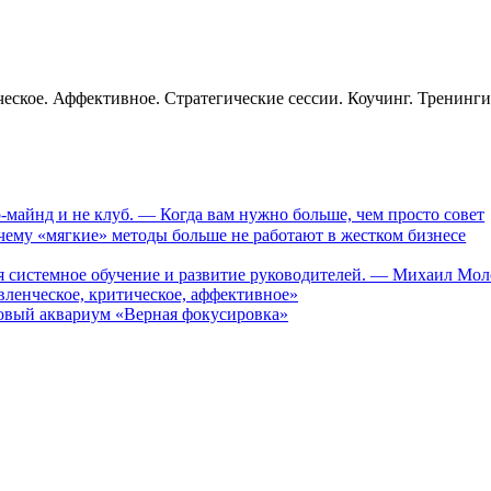
еское. Аффективное. Стратегические сессии. Коучинг. Тренинг
-майнд и не клуб. — Когда вам нужно больше, чем просто совет
му «мягкие» методы больше не работают в жестком бизнесе
ся системное обучение и развитие руководителей. — Михаил Мо
ленческое, критическое, аффективное»
вый аквариум «Верная фокусировка»