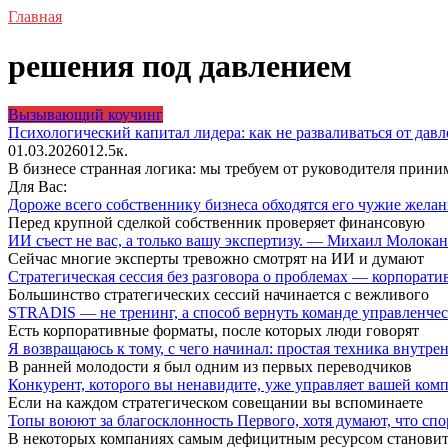
Главная
решения под давлением
Вызывающий коучинг
Психологический капитал лидера: как не разваливаться от дав
01.03.2026
0
12.5к.
В бизнесе странная логика: мы требуем от руководителя прини
Для Вас:
Дороже всего собственнику бизнеса обходятся его чужие жел
Перед крупной сделкой собственник проверяет финансовую
ИИ съест не вас, а только вашу экспертизу. — Михаил Молока
Сейчас многие эксперты тревожно смотрят на ИИ и думают
Стратегическая сессия без разговора о проблемах — корпора
Большинство стратегических сессий начинается с вежливого
STRADIS — не тренинг, а способ вернуть команде управленч
Есть корпоративные форматы, после которых люди говорят
Я возвращаюсь к тому, с чего начинал: простая техника внутр
В ранней молодости я был одним из первых переводчиков
Конкурент, которого вы ненавидите, уже управляет вашей ко
Если на каждом стратегическом совещании вы вспоминаете
Топы воюют за благосклонность Первого, хотя думают, что сп
В некоторых компаниях самым дефицитным ресурсом становит