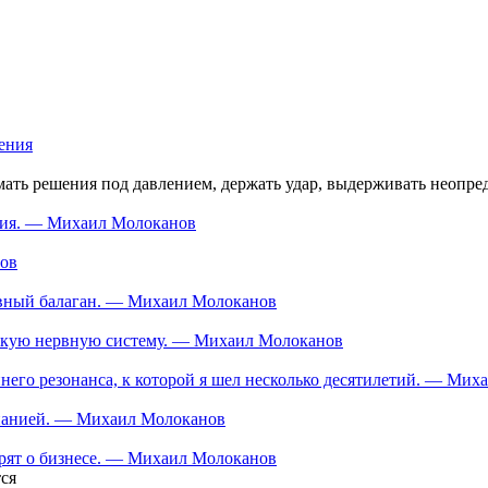
ления
мать решения под давлением, держать удар, выдерживать неопред
ания. — Михаил Молоканов
нов
тивный балаган. — Михаил Молоканов
ескую нервную систему. — Михаил Молоканов
еннего резонанса, к которой я шел несколько десятилетий. — Ми
мпанией. — Михаил Молоканов
орят о бизнесе. — Михаил Молоканов
ся