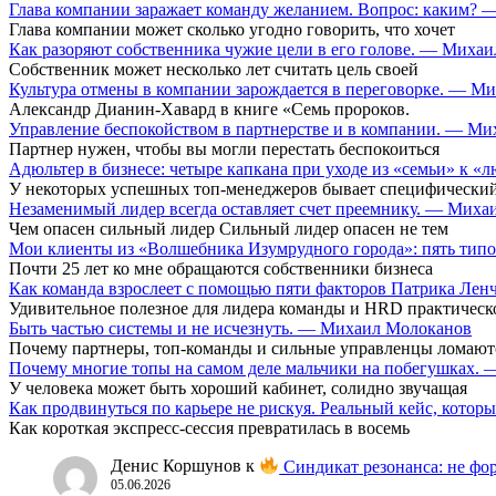
Глава компании заражает команду желанием. Вопрос: каким?
Глава компании может сколько угодно говорить, что хочет
Как разоряют собственника чужие цели в его голове. — Миха
Собственник может несколько лет считать цель своей
Культура отмены в компании зарождается в переговорке. — М
Александр Дианин-Хавард в книге «Семь пророков.
Управление беспокойством в партнерстве и в компании. — М
Партнер нужен, чтобы вы могли перестать беспокоиться
Адюльтер в бизнесе: четыре капкана при уходе из «семьи» к
У некоторых успешных топ-менеджеров бывает специфический
Незаменимый лидер всегда оставляет счет преемнику. — Мих
Чем опасен сильный лидер Сильный лидер опасен не тем
Мои клиенты из «Волшебника Изумрудного города»: пять типо
Почти 25 лет ко мне обращаются собственники бизнеса
Как команда взрослеет с помощью пяти факторов Патрика Ле
Удивительное полезное для лидера команды и HRD практическ
Быть частью системы и не исчезнуть. — Михаил Молоканов
Почему партнеры, топ-команды и сильные управленцы ломают
Почему многие топы на самом деле мальчики на побегушках.
У человека может быть хороший кабинет, солидно звучащая
Как продвинуться по карьере не рискуя. Реальный кейс, кот
Как короткая экспресс-сессия превратилась в восемь
Денис Коршунов
к
Синдикат резонанса: не фор
05.06.2026