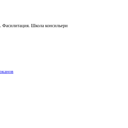
и. Фасилитация. Школа консильери
локанов