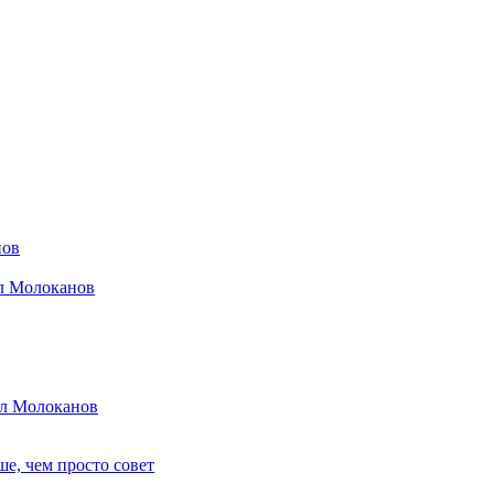
нов
ил Молоканов
ил Молоканов
е, чем просто совет