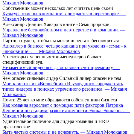
Михаил Молоканов
Собственник может несколько лет считать цель своей
Культура отмены в компании зарождается в переговорке. —
Михаил Молоканов
Александр Дианин-Хавард в книге «Семь пророков.
Управление беспокойством в партнерстве и в компании. —
Михаил Молоканов
Партнер нужен, чтобы вы могли перестать беспокоиться
Адюльтер в бизнесе: четыре капкана при уходе из «семьи» к
«любовнице». — Михаил Молоканов
У некоторых успешных топ-менеджеров бывает
специфический зуд.
Незаменимый лидер всегда оставляет счет преемнику. —
Михаил Молоканов
Чем опасен сильный лидер Сильный лидер опасен не тем
Мои клиенты из «Волшебника Изумрудного города»: пять
типов лидеров в поисках утраченного резонанса. — Михаил
Молоканов
Почти 25 лет ко мне обращаются собственники бизнеса
Как команда взрослеет с помощью пяти факторов Патрика
Ленчиони по стадиям развития личности Эрика Эриксона. —
Михаил Молоканов
Удивительное полезное для лидера команды и HRD
практическое
Быть частью системы и не исчезнуть. — Михаил Молоканов