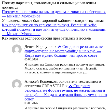
Почему партнеры, топ-команды и сильные управленцы
ломаются
Почему многие топы на самом деле мальчики на побегушках.
— Михаил Молоканов
У человека может быть хороший кабинет, солидно звучащая
Как продвинуться по карьере не рискуя. Реальный кейс,
который поможет и вам занять лучшую позицию в компании.
— Михаил Молоканов
Как короткая экспресс-сессия превратилась в восемь
Денис Коршунов
к
🔥 Синдикат резонанса: не
форум-группа, не мастер-майнд и не клуб. —
Когда вам нужно больше, чем просто совет
05.06.2026
Я пришел на Синдикат резонанса по двум причинам.
Можно сказать, сработали два магнита. Первый:
интерес к новому и еще неизведанному.…
Алексей Кошенков, основатель текстильного
агентства CREASTELE
к
🔥 Синдикат
резонанса: не форум-группа, не мастер-майнд и
не клуб. — Когда вам нужно больше, чем просто
совет
03.06.2026
Я пришел на сессию Синдиката резонанса с вопросом,