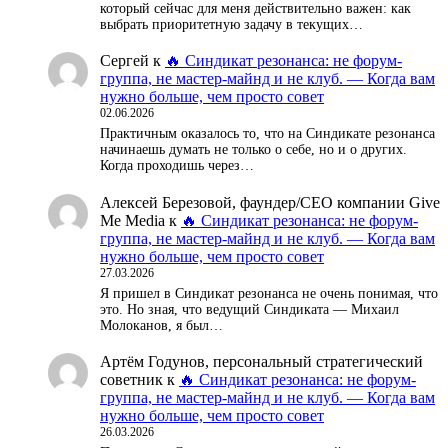
который сейчас для меня действительно важен: как
выбрать приоритетную задачу в текущих…
Сергей
к
🔥 Синдикат резонанса: не форум-
группа, не мастер-майнд и не клуб. — Когда вам
нужно больше, чем просто совет
02.06.2026
Практичным оказалось то, что на Синдикате резонанса
начинаешь думать не только о себе, но и о других.
Когда проходишь через…
Алексей Березовой, фаундер/СЕО компании Give
Me Media
к
🔥 Синдикат резонанса: не форум-
группа, не мастер-майнд и не клуб. — Когда вам
нужно больше, чем просто совет
27.03.2026
Я пришел в Синдикат резонанса не очень понимая, что
это. Но зная, что ведущий Синдиката — Михаил
Молоканов, я был…
Артём Годунов, персональный стратегический
советник
к
🔥 Синдикат резонанса: не форум-
группа, не мастер-майнд и не клуб. — Когда вам
нужно больше, чем просто совет
26.03.2026