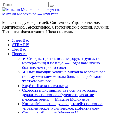
Перейти
Search
к
for:
содержанию
Михаил Молоканов — коуч глав
Мышление руководителей: Системное. Управленческое.
Критическое. Аффективное. Стратегические сессии. Коучинг.
Тренинги. Фасилитация. Школа консильери
Я для Вас
STRADIS
Для Вас
Проекты
🔥 Синдикат резонанса: не форум-группа, не
мастер-майнд и не клуб. — Когда вам нужно
больше, чем просто совет
🔥 Вызывающий коучинг Михаила Молоканова:
почему «мягкие» методы больше не работают в
жестком бизнесе
Клуб и Школа консильери
Скорость и дистанция: две оси, на которых
держится системное обучение и развитие
руководителей. — Михаил Молоканов
Книга «Мышление руководителей: системное,
управленческое, критическое, аффективное»
Социальный проект Михаила Молоканова