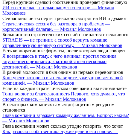
Перед крупной сделкой собственник проверяет финансовую
ИИ съест не вас, а только вашу экспертизу. — Михаил
Молоканов
Сейчас многие эксперты тревожно смотрят на ИИ и думают
Стратегическая сессия без разговора о проблемах —
корпоративный балаган. — Михаил Молоканов
Большинство стратегических сессий начинается с вежливого
STRADIS — не тренинг, а способ вернуть команде
управленческую нервную систему. — Михаил Молоканов
Есть корпоративные форматы, после которых люди говорят
Я возвращаюсь к тому, с чего начинал: простая техника
внутреннего резонанса, к которой я шел несколько
десятилетий. — Михаил Молоканов
В ранней молодости я был одним из первых переводчиков
Конкурент, которого вы ненавидите, уже управляет вашей
компанией. — Михаил Молоканов
Если на каждом стратегическом совещании вы вспоминаете
Топы воюют за благосклонность Первого, хотя думают, что
спорят о бизнесе. — Михаил Молоканов
В некоторых компаниях самым дефицитным ресурсом
становится
Глава компании заражает команду желанием. Вопрос: каким?
— Михаил Молоканов
Глава компании может сколько угодно говорить, что хочет
Как разоряют собственника чужие цели в его голове. —