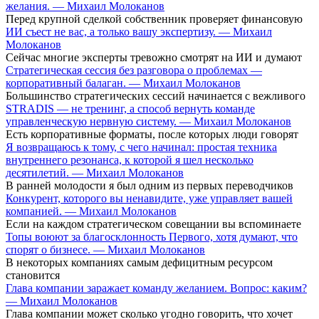
желания. — Михаил Молоканов
Перед крупной сделкой собственник проверяет финансовую
ИИ съест не вас, а только вашу экспертизу. — Михаил
Молоканов
Сейчас многие эксперты тревожно смотрят на ИИ и думают
Стратегическая сессия без разговора о проблемах —
корпоративный балаган. — Михаил Молоканов
Большинство стратегических сессий начинается с вежливого
STRADIS — не тренинг, а способ вернуть команде
управленческую нервную систему. — Михаил Молоканов
Есть корпоративные форматы, после которых люди говорят
Я возвращаюсь к тому, с чего начинал: простая техника
внутреннего резонанса, к которой я шел несколько
десятилетий. — Михаил Молоканов
В ранней молодости я был одним из первых переводчиков
Конкурент, которого вы ненавидите, уже управляет вашей
компанией. — Михаил Молоканов
Если на каждом стратегическом совещании вы вспоминаете
Топы воюют за благосклонность Первого, хотя думают, что
спорят о бизнесе. — Михаил Молоканов
В некоторых компаниях самым дефицитным ресурсом
становится
Глава компании заражает команду желанием. Вопрос: каким?
— Михаил Молоканов
Глава компании может сколько угодно говорить, что хочет