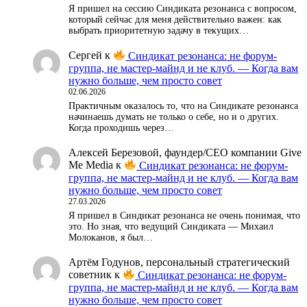
Я пришел на сессию Синдиката резонанса с вопросом,
который сейчас для меня действительно важен: как
выбрать приоритетную задачу в текущих…
Сергей
к
Синдикат резонанса: не форум-
группа, не мастер-майнд и не клуб. — Когда вам
нужно больше, чем просто совет
02.06.2026
Практичным оказалось то, что на Синдикате резонанса
начинаешь думать не только о себе, но и о других.
Когда проходишь через…
Алексей Березовой, фаундер/СЕО компании Give
Me Media
к
Синдикат резонанса: не форум-
группа, не мастер-майнд и не клуб. — Когда вам
нужно больше, чем просто совет
27.03.2026
Я пришел в Синдикат резонанса не очень понимая, что
это. Но зная, что ведущий Синдиката — Михаил
Молоканов, я был…
Артём Годунов, персональный стратегический
советник
к
Синдикат резонанса: не форум-
группа, не мастер-майнд и не клуб. — Когда вам
нужно больше, чем просто совет