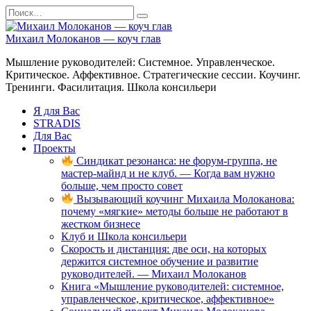
Перейти
Search
к
for:
содержанию
Михаил Молоканов — коуч глав
Мышление руководителей: Системное. Управленческое.
Критическое. Аффективное. Стратегические сессии. Коучинг.
Тренинги. Фасилитация. Школа консильери
Я для Вас
STRADIS
Для Вас
Проекты
Синдикат резонанса: не форум-группа, не
мастер-майнд и не клуб. — Когда вам нужно
больше, чем просто совет
Вызывающий коучинг Михаила Молоканова:
почему «мягкие» методы больше не работают в
жестком бизнесе
Клуб и Школа консильери
Скорость и дистанция: две оси, на которых
держится системное обучение и развитие
руководителей. — Михаил Молоканов
Книга «Мышление руководителей: системное,
управленческое, критическое, аффективное»