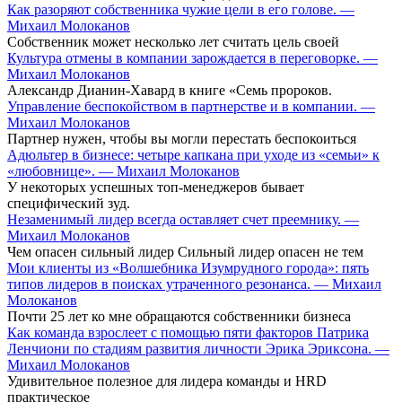
Как разоряют собственника чужие цели в его голове. —
Михаил Молоканов
Собственник может несколько лет считать цель своей
Культура отмены в компании зарождается в переговорке. —
Михаил Молоканов
Александр Дианин-Хавард в книге «Семь пророков.
Управление беспокойством в партнерстве и в компании. —
Михаил Молоканов
Партнер нужен, чтобы вы могли перестать беспокоиться
Адюльтер в бизнесе: четыре капкана при уходе из «семьи» к
«любовнице». — Михаил Молоканов
У некоторых успешных топ-менеджеров бывает
специфический зуд.
Незаменимый лидер всегда оставляет счет преемнику. —
Михаил Молоканов
Чем опасен сильный лидер Сильный лидер опасен не тем
Мои клиенты из «Волшебника Изумрудного города»: пять
типов лидеров в поисках утраченного резонанса. — Михаил
Молоканов
Почти 25 лет ко мне обращаются собственники бизнеса
Как команда взрослеет с помощью пяти факторов Патрика
Ленчиони по стадиям развития личности Эрика Эриксона. —
Михаил Молоканов
Удивительное полезное для лидера команды и HRD
практическое