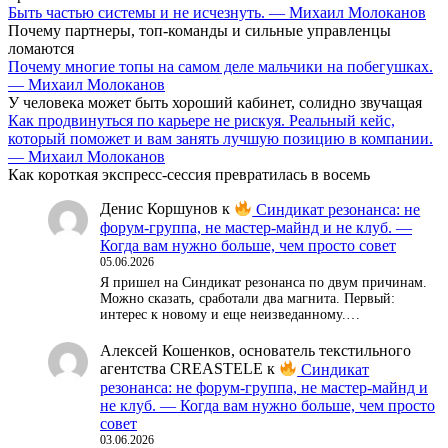
Быть частью системы и не исчезнуть. — Михаил Молоканов
Почему партнеры, топ-команды и сильные управленцы
ломаются
Почему многие топы на самом деле мальчики на побегушках.
— Михаил Молоканов
У человека может быть хороший кабинет, солидно звучащая
Как продвинуться по карьере не рискуя. Реальный кейс,
который поможет и вам занять лучшую позицию в компании.
— Михаил Молоканов
Как короткая экспресс-сессия превратилась в восемь
Денис Коршунов
к
Синдикат резонанса: не
форум-группа, не мастер-майнд и не клуб. —
Когда вам нужно больше, чем просто совет
05.06.2026
Я пришел на Синдикат резонанса по двум причинам.
Можно сказать, сработали два магнита. Первый:
интерес к новому и еще неизведанному.…
Алексей Кошенков, основатель текстильного
агентства CREASTELE
к
Синдикат
резонанса: не форум-группа, не мастер-майнд и
не клуб. — Когда вам нужно больше, чем просто
совет
03.06.2026