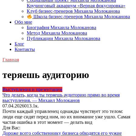
Социальный проект Михаила Молоканова
Коучинговый аквариум «Верная фокусировка»
Клуб бизнес-тренеров Михаила Молоканова
Школа бизнес-тренеров Михаила Молоканова
Обо мне
Биография Михаила Молоканова
Метод Михаила Молоканова
Публикации Михаила Молоканова
Блог
Контакты
Главная
теряешь аудиторию
Выступления и презентации
Что делать, когда ты теряешь аудиторию прямо во время
выступления. — Михаил Молоканов
07.04.2026
0
13.1к.
Почти каждый управленец однажды чувствует это телом:
люди еще сидят перед ним, но их внимание уже ушло. Самая
частая ошибка в этот момент — делать вид
Для Вас:
Дороже всего собственнику бизнеса обходятся его чужие