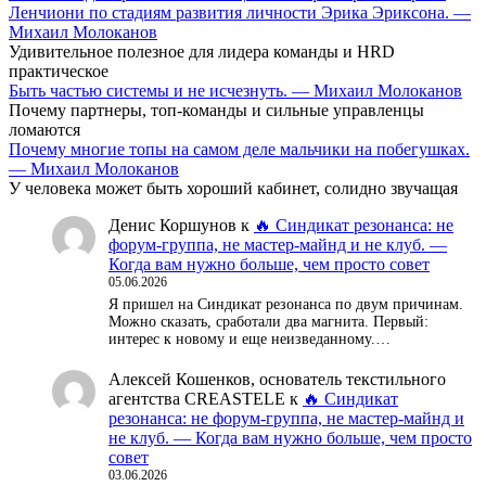
Ленчиони по стадиям развития личности Эрика Эриксона. —
Михаил Молоканов
Удивительное полезное для лидера команды и HRD
практическое
Быть частью системы и не исчезнуть. — Михаил Молоканов
Почему партнеры, топ-команды и сильные управленцы
ломаются
Почему многие топы на самом деле мальчики на побегушках.
— Михаил Молоканов
У человека может быть хороший кабинет, солидно звучащая
Денис Коршунов
к
🔥 Синдикат резонанса: не
форум-группа, не мастер-майнд и не клуб. —
Когда вам нужно больше, чем просто совет
05.06.2026
Я пришел на Синдикат резонанса по двум причинам.
Можно сказать, сработали два магнита. Первый:
интерес к новому и еще неизведанному.…
Алексей Кошенков, основатель текстильного
агентства CREASTELE
к
🔥 Синдикат
резонанса: не форум-группа, не мастер-майнд и
не клуб. — Когда вам нужно больше, чем просто
совет
03.06.2026