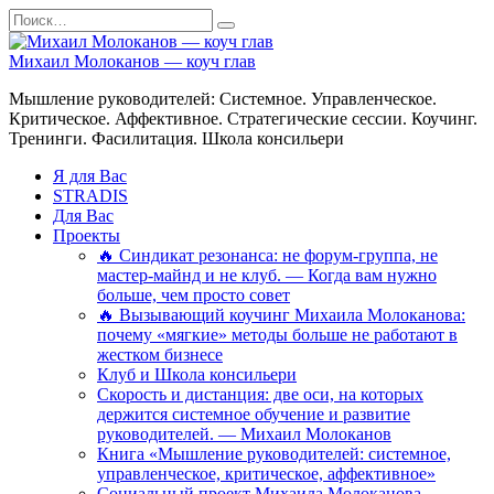
Перейти
Search
к
for:
содержанию
Михаил Молоканов — коуч глав
Мышление руководителей: Системное. Управленческое.
Критическое. Аффективное. Стратегические сессии. Коучинг.
Тренинги. Фасилитация. Школа консильери
Я для Вас
STRADIS
Для Вас
Проекты
🔥 Синдикат резонанса: не форум-группа, не
мастер-майнд и не клуб. — Когда вам нужно
больше, чем просто совет
🔥 Вызывающий коучинг Михаила Молоканова:
почему «мягкие» методы больше не работают в
жестком бизнесе
Клуб и Школа консильери
Скорость и дистанция: две оси, на которых
держится системное обучение и развитие
руководителей. — Михаил Молоканов
Книга «Мышление руководителей: системное,
управленческое, критическое, аффективное»
Социальный проект Михаила Молоканова