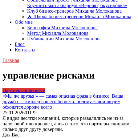
Коучинговый аквариум «Верная фокусировка»
Клуб бизнес-тренеров Михаила Молоканова
🔥 Школа бизнес-тренеров Михаила Молоканова
Обо мне
Биография Михаила Молоканова
Метод Михаила Молоканова
Публикации Михаила Молоканова
Блог
Контакты
Главная
управление рисками
Партнеры в бизнесе
«Мы же друзья!» — самая опасная фраза в бизнесе. Ваша
дружба — киллер вашего бизнеса: почему «свои люди»
обходятся дороже всего
25.01.2026
0
11.9к.
Я видел десятки компаний, которые развалились не из-за
налоговой или кризиса, а из-за того, что партнеры слишком
сильно друг другу доверяли.
Для Вас: