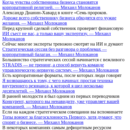
Когда чувства собственника бизнеса становятся
корпоративной религией. — Михаил Молоканов
Александр Дианин-Хавард в книге «Семь пророков.
Дороже всего собственнику бизнеса обходятся его чужие
желания. — Михаил Молоканов
Перед крупной сделкой собственник проверяет финансовую
ИИ съест не вас, а только вашу экспертизу. — Михаил
Молоканов
Сейчас многие эксперты тревожно смотрят на ИИ и думают
Стратегическая сессия без разговора о проблемах —
корпоративный балаган. — Михаил Молоканов
Большинство стратегических сессий начинается с вежливого
STRADIS — не тренинг, а способ вернуть команде
управленческую нервную систему. — Михаил Молоканов
Есть корпоративные форматы, после которых люди говорят
Я возвращаюсь к тому, с чего начинал: простая техника
внутреннего резонанса, к которой я шел несколько
десятилетий. — Михаил Молоканов
В ранней молодости я был одним из первых переводчиков
Конкурент, которого вы ненавидите, уже управляет вашей
компанией. — Михаил Молоканов
Если на каждом стратегическом совещании вы вспоминаете
Топы воюют за благосклонность Первого, хотя думают, что
спорят о бизнесе. — Михаил Молоканов
В некоторых компаниях самым дефицитным ресурсом