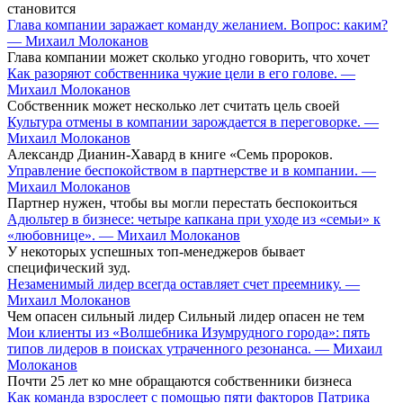
становится
Глава компании заражает команду желанием. Вопрос: каким?
— Михаил Молоканов
Глава компании может сколько угодно говорить, что хочет
Как разоряют собственника чужие цели в его голове. —
Михаил Молоканов
Собственник может несколько лет считать цель своей
Культура отмены в компании зарождается в переговорке. —
Михаил Молоканов
Александр Дианин-Хавард в книге «Семь пророков.
Управление беспокойством в партнерстве и в компании. —
Михаил Молоканов
Партнер нужен, чтобы вы могли перестать беспокоиться
Адюльтер в бизнесе: четыре капкана при уходе из «семьи» к
«любовнице». — Михаил Молоканов
У некоторых успешных топ-менеджеров бывает
специфический зуд.
Незаменимый лидер всегда оставляет счет преемнику. —
Михаил Молоканов
Чем опасен сильный лидер Сильный лидер опасен не тем
Мои клиенты из «Волшебника Изумрудного города»: пять
типов лидеров в поисках утраченного резонанса. — Михаил
Молоканов
Почти 25 лет ко мне обращаются собственники бизнеса
Как команда взрослеет с помощью пяти факторов Патрика