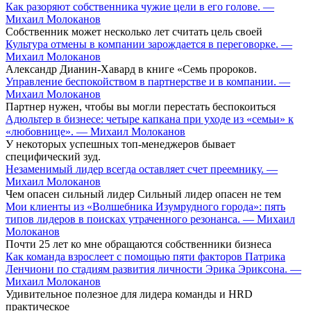
Как разоряют собственника чужие цели в его голове. —
Михаил Молоканов
Собственник может несколько лет считать цель своей
Культура отмены в компании зарождается в переговорке. —
Михаил Молоканов
Александр Дианин-Хавард в книге «Семь пророков.
Управление беспокойством в партнерстве и в компании. —
Михаил Молоканов
Партнер нужен, чтобы вы могли перестать беспокоиться
Адюльтер в бизнесе: четыре капкана при уходе из «семьи» к
«любовнице». — Михаил Молоканов
У некоторых успешных топ-менеджеров бывает
специфический зуд.
Незаменимый лидер всегда оставляет счет преемнику. —
Михаил Молоканов
Чем опасен сильный лидер Сильный лидер опасен не тем
Мои клиенты из «Волшебника Изумрудного города»: пять
типов лидеров в поисках утраченного резонанса. — Михаил
Молоканов
Почти 25 лет ко мне обращаются собственники бизнеса
Как команда взрослеет с помощью пяти факторов Патрика
Ленчиони по стадиям развития личности Эрика Эриксона. —
Михаил Молоканов
Удивительное полезное для лидера команды и HRD
практическое