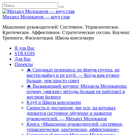
Перейти
Search
к
for:
содержанию
Михаил Молоканов — коуч глав
Мышление руководителей: Системное. Управленческое.
Критическое. Аффективное. Стратегические сессии. Коучинг.
Тренинги. Фасилитация. Школа консильери
Я для Вас
STRADIS
Для Вас
Проекты
🔥 Синдикат резонанса: не форум-группа, не
мастер-майнд и не клуб. — Когда вам нужно
больше, чем просто совет
🔥 Вызывающий коучинг Михаила Молоканова:
почему «мягкие» методы больше не работают в
жестком бизнесе
Клуб и Школа консильери
Скорость и дистанция: две оси, на которых
держится системное обучение и развитие
руководителей. — Михаил Молоканов
Книга «Мышление руководителей: системное,
управленческое, критическое, аффективное»
Социальный проект Михаила Молоканова