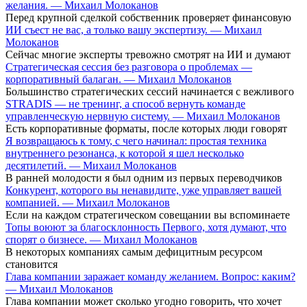
желания. — Михаил Молоканов
Перед крупной сделкой собственник проверяет финансовую
ИИ съест не вас, а только вашу экспертизу. — Михаил
Молоканов
Сейчас многие эксперты тревожно смотрят на ИИ и думают
Стратегическая сессия без разговора о проблемах —
корпоративный балаган. — Михаил Молоканов
Большинство стратегических сессий начинается с вежливого
STRADIS — не тренинг, а способ вернуть команде
управленческую нервную систему. — Михаил Молоканов
Есть корпоративные форматы, после которых люди говорят
Я возвращаюсь к тому, с чего начинал: простая техника
внутреннего резонанса, к которой я шел несколько
десятилетий. — Михаил Молоканов
В ранней молодости я был одним из первых переводчиков
Конкурент, которого вы ненавидите, уже управляет вашей
компанией. — Михаил Молоканов
Если на каждом стратегическом совещании вы вспоминаете
Топы воюют за благосклонность Первого, хотя думают, что
спорят о бизнесе. — Михаил Молоканов
В некоторых компаниях самым дефицитным ресурсом
становится
Глава компании заражает команду желанием. Вопрос: каким?
— Михаил Молоканов
Глава компании может сколько угодно говорить, что хочет