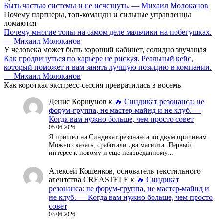
Быть частью системы и не исчезнуть. — Михаил Молоканов
Почему партнеры, топ-команды и сильные управленцы
ломаются
Почему многие топы на самом деле мальчики на побегушках.
— Михаил Молоканов
У человека может быть хороший кабинет, солидно звучащая
Как продвинуться по карьере не рискуя. Реальный кейс,
который поможет и вам занять лучшую позицию в компании.
— Михаил Молоканов
Как короткая экспресс-сессия превратилась в восемь
Денис Коршунов
к
🔥 Синдикат резонанса: не
форум-группа, не мастер-майнд и не клуб. —
Когда вам нужно больше, чем просто совет
05.06.2026
Я пришел на Синдикат резонанса по двум причинам.
Можно сказать, сработали два магнита. Первый:
интерес к новому и еще неизведанному.…
Алексей Кошенков, основатель текстильного
агентства CREASTELE
к
🔥 Синдикат
резонанса: не форум-группа, не мастер-майнд и
не клуб. — Когда вам нужно больше, чем просто
совет
03.06.2026