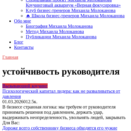
Коучинговый аквариум «Верная фокусировка»
Клуб бизнес-тренеров Михаила Молоканова
🔥 Школа бизнес-тренеров Михаила Молоканова
Обо мне
Биография Михаила Молоканова
Метод Михаила Молоканова
Публикации Михаила Молоканова
Блог
Контакты
Главная
устойчивость руководителя
Вызывающий коучинг
Психологический капитал лидера: как не разваливаться от
давления
01.03.2026
0
12.5к.
В бизнесе странная логика: мы требуем от руководителя
принимать решения под давлением, держать удар,
выдерживать неопределенность, увольнять людей, закрывать
Для Вас:
Дороже всего собственнику бизнеса обходятся его чужие