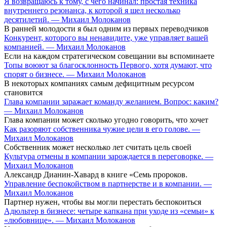
Я возвращаюсь к тому, с чего начинал: простая техника
внутреннего резонанса, к которой я шел несколько
десятилетий. — Михаил Молоканов
В ранней молодости я был одним из первых переводчиков
Конкурент, которого вы ненавидите, уже управляет вашей
компанией. — Михаил Молоканов
Если на каждом стратегическом совещании вы вспоминаете
Топы воюют за благосклонность Первого, хотя думают, что
спорят о бизнесе. — Михаил Молоканов
В некоторых компаниях самым дефицитным ресурсом
становится
Глава компании заражает команду желанием. Вопрос: каким?
— Михаил Молоканов
Глава компании может сколько угодно говорить, что хочет
Как разоряют собственника чужие цели в его голове. —
Михаил Молоканов
Собственник может несколько лет считать цель своей
Культура отмены в компании зарождается в переговорке. —
Михаил Молоканов
Александр Дианин-Хавард в книге «Семь пророков.
Управление беспокойством в партнерстве и в компании. —
Михаил Молоканов
Партнер нужен, чтобы вы могли перестать беспокоиться
Адюльтер в бизнесе: четыре капкана при уходе из «семьи» к
«любовнице». — Михаил Молоканов