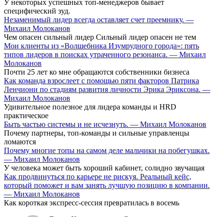
У некоторых успешных топ-менеджеров бывает
специфический зуд.
Незаменимый лидер всегда оставляет счет преемнику. —
Михаил Молоканов
Чем опасен сильный лидер Сильный лидер опасен не тем
Мои клиенты из «Волшебника Изумрудного города»: пять
типов лидеров в поисках утраченного резонанса. — Михаил
Молоканов
Почти 25 лет ко мне обращаются собственники бизнеса
Как команда взрослеет с помощью пяти факторов Патрика
Ленчиони по стадиям развития личности Эрика Эриксона. —
Михаил Молоканов
Удивительное полезное для лидера команды и HRD
практическое
Быть частью системы и не исчезнуть. — Михаил Молоканов
Почему партнеры, топ-команды и сильные управленцы
ломаются
Почему многие топы на самом деле мальчики на побегушках.
— Михаил Молоканов
У человека может быть хороший кабинет, солидно звучащая
Как продвинуться по карьере не рискуя. Реальный кейс,
который поможет и вам занять лучшую позицию в компании.
— Михаил Молоканов
Как короткая экспресс-сессия превратилась в восемь