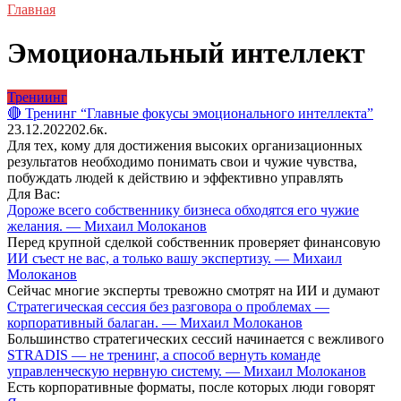
Главная
Эмоциональный интеллект
Трениинг
🔴 Тренинг “Главные фокусы эмоционального интеллекта”
23.12.2022
0
2.6к.
Для тех, кому для достижения высоких организационных
результатов необходимо понимать свои и чужие чувства,
побуждать людей к действию и эффективно управлять
Для Вас:
Дороже всего собственнику бизнеса обходятся его чужие
желания. — Михаил Молоканов
Перед крупной сделкой собственник проверяет финансовую
ИИ съест не вас, а только вашу экспертизу. — Михаил
Молоканов
Сейчас многие эксперты тревожно смотрят на ИИ и думают
Стратегическая сессия без разговора о проблемах —
корпоративный балаган. — Михаил Молоканов
Большинство стратегических сессий начинается с вежливого
STRADIS — не тренинг, а способ вернуть команде
управленческую нервную систему. — Михаил Молоканов
Есть корпоративные форматы, после которых люди говорят