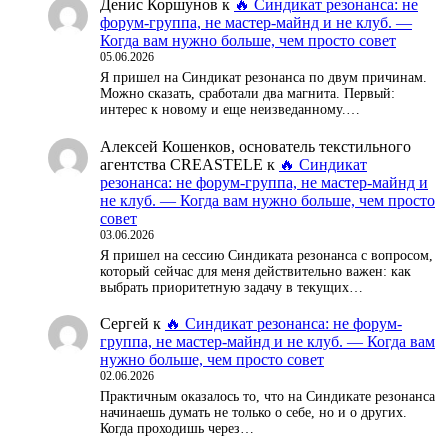
Денис Коршунов
к
🔥 Синдикат резонанса: не
форум-группа, не мастер-майнд и не клуб. —
Когда вам нужно больше, чем просто совет
05.06.2026
Я пришел на Синдикат резонанса по двум причинам.
Можно сказать, сработали два магнита. Первый:
интерес к новому и еще неизведанному.…
Алексей Кошенков, основатель текстильного
агентства CREASTELE
к
🔥 Синдикат
резонанса: не форум-группа, не мастер-майнд и
не клуб. — Когда вам нужно больше, чем просто
совет
03.06.2026
Я пришел на сессию Синдиката резонанса с вопросом,
который сейчас для меня действительно важен: как
выбрать приоритетную задачу в текущих…
Сергей
к
🔥 Синдикат резонанса: не форум-
группа, не мастер-майнд и не клуб. — Когда вам
нужно больше, чем просто совет
02.06.2026
Практичным оказалось то, что на Синдикате резонанса
начинаешь думать не только о себе, но и о других.
Когда проходишь через…