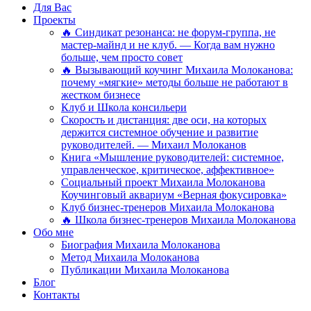
Для Вас
Проекты
🔥 Синдикат резонанса: не форум-группа, не
мастер-майнд и не клуб. — Когда вам нужно
больше, чем просто совет
🔥 Вызывающий коучинг Михаила Молоканова:
почему «мягкие» методы больше не работают в
жестком бизнесе
Клуб и Школа консильери
Скорость и дистанция: две оси, на которых
держится системное обучение и развитие
руководителей. — Михаил Молоканов
Книга «Мышление руководителей: системное,
управленческое, критическое, аффективное»
Социальный проект Михаила Молоканова
Коучинговый аквариум «Верная фокусировка»
Клуб бизнес-тренеров Михаила Молоканова
🔥 Школа бизнес-тренеров Михаила Молоканова
Обо мне
Биография Михаила Молоканова
Метод Михаила Молоканова
Публикации Михаила Молоканова
Блог
Контакты