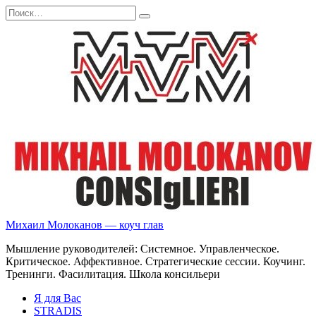
Перейти
Search
к
for:
содержанию
Михаил Молоканов — коуч глав
Мышление руководителей: Системное. Управленческое.
Критическое. Аффективное. Стратегические сессии. Коучинг.
Тренинги. Фасилитация. Школа консильери
Я для Вас
STRADIS