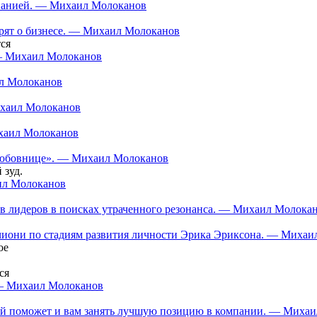
мпанией. — Михаил Молоканов
орят о бизнесе. — Михаил Молоканов
ся
 — Михаил Молоканов
ил Молоканов
ихаил Молоканов
ихаил Молоканов
 «любовнице». — Михаил Молоканов
 зуд.
аил Молоканов
в лидеров в поисках утраченного резонанса. — Михаил Молока
нчиони по стадиям развития личности Эрика Эриксона. — Миха
ое
ся
 — Михаил Молоканов
орый поможет и вам занять лучшую позицию в компании. — Миха