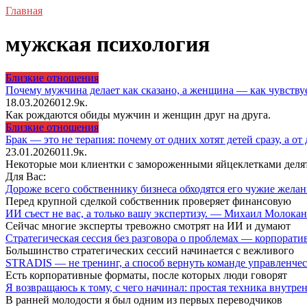
Главная
мужская психология
Близкие отношения
Почему мужчина делает как сказано, а женщина — как чувств
18.03.2026
0
12.9к.
Как рождаются обиды мужчин и женщин друг на друга.
Близкие отношения
Брак — это не терапия: почему от одних хотят детей сразу, а от
23.01.2026
0
11.9к.
Некоторые мои клиентки с замороженными яйцеклетками делятся
Для Вас:
Дороже всего собственнику бизнеса обходятся его чужие жел
Перед крупной сделкой собственник проверяет финансовую
ИИ съест не вас, а только вашу экспертизу. — Михаил Молока
Сейчас многие эксперты тревожно смотрят на ИИ и думают
Стратегическая сессия без разговора о проблемах — корпора
Большинство стратегических сессий начинается с вежливого
STRADIS — не тренинг, а способ вернуть команде управленч
Есть корпоративные форматы, после которых люди говорят
Я возвращаюсь к тому, с чего начинал: простая техника внутр
В ранней молодости я был одним из первых переводчиков