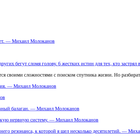
ует. — Михаил Молоканов
 других бегут сломя голову. 6 жестких истин для тех, кто застря
 своими сложностями с поиском спутника жизни. Но разбираться
ания. — Михаил Молоканов
нов
тивный балаган. — Михаил Молоканов
ескую нервную систему. — Михаил Молоканов
еннего резонанса, к которой я шел несколько десятилетий. — Ми