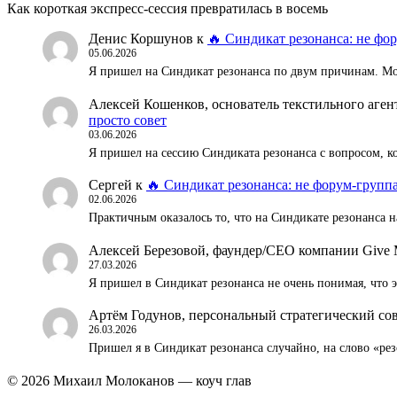
Как короткая экспресс-сессия превратилась в восемь
Денис Коршунов
к
🔥 Синдикат резонанса: не фор
05.06.2026
Я пришел на Синдикат резонанса по двум причинам. Мож
Алексей Кошенков, основатель текстильного аг
просто совет
03.06.2026
Я пришел на сессию Синдиката резонанса с вопросом, к
Сергей
к
🔥 Синдикат резонанса: не форум-группа
02.06.2026
Практичным оказалось то, что на Синдикате резонанса н
Алексей Березовой, фаундер/СЕО компании Give 
27.03.2026
Я пришел в Синдикат резонанса не очень понимая, что
Артём Годунов, персональный стратегический со
26.03.2026
Пришел я в Синдикат резонанса случайно, на слово «ре
© 2026 Михаил Молоканов — коуч глав