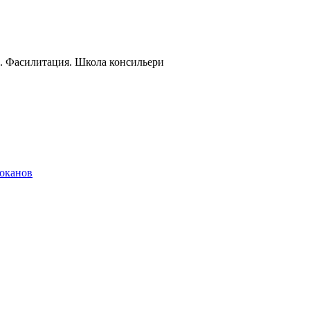
и. Фасилитация. Школа консильери
локанов