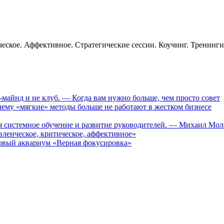
еское. Аффективное. Стратегические сессии. Коучинг. Тренинг
-майнд и не клуб. — Когда вам нужно больше, чем просто совет
му «мягкие» методы больше не работают в жестком бизнесе
ся системное обучение и развитие руководителей. — Михаил Мо
ленческое, критическое, аффективное»
вый аквариум «Верная фокусировка»