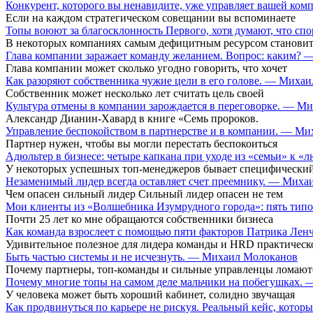
Конкурент, которого вы ненавидите, уже управляет вашей ко
Если на каждом стратегическом совещании вы вспоминаете
Топы воюют за благосклонность Первого, хотя думают, что сп
В некоторых компаниях самым дефицитным ресурсом становит
Глава компании заражает команду желанием. Вопрос: каким?
Глава компании может сколько угодно говорить, что хочет
Как разоряют собственника чужие цели в его голове. — Миха
Собственник может несколько лет считать цель своей
Культура отмены в компании зарождается в переговорке. — М
Александр Дианин-Хавард в книге «Семь пророков.
Управление беспокойством в партнерстве и в компании. — М
Партнер нужен, чтобы вы могли перестать беспокоиться
Адюльтер в бизнесе: четыре капкана при уходе из «семьи» к
У некоторых успешных топ-менеджеров бывает специфический
Незаменимый лидер всегда оставляет счет преемнику. — Мих
Чем опасен сильный лидер Сильный лидер опасен не тем
Мои клиенты из «Волшебника Изумрудного города»: пять типо
Почти 25 лет ко мне обращаются собственники бизнеса
Как команда взрослеет с помощью пяти факторов Патрика Ле
Удивительное полезное для лидера команды и HRD практическ
Быть частью системы и не исчезнуть. — Михаил Молоканов
Почему партнеры, топ-команды и сильные управленцы ломают
Почему многие топы на самом деле мальчики на побегушках.
У человека может быть хороший кабинет, солидно звучащая
Как продвинуться по карьере не рискуя. Реальный кейс, кот