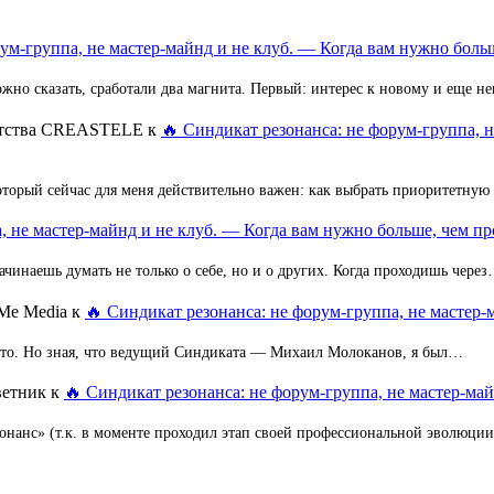
ум-группа, не мастер-майнд и не клуб. — Когда вам нужно больш
но сказать, сработали два магнита. Первый: интерес к новому и еще 
ентства CREASTELE
к
🔥 Синдикат резонанса: не форум-группа, 
оторый сейчас для меня действительно важен: как выбрать приоритетную
, не мастер-майнд и не клуб. — Когда вам нужно больше, чем пр
ачинаешь думать не только о себе, но и о других. Когда проходишь чере
Me Media
к
🔥 Синдикат резонанса: не форум-группа, не мастер-
 это. Но зная, что ведущий Синдиката — Михаил Молоканов, я был…
ветник
к
🔥 Синдикат резонанса: не форум-группа, не мастер-май
зонанс» (т.к. в моменте проходил этап своей профессиональной эволюци