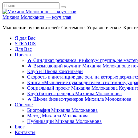
Перейти
Search
к
for:
содержанию
Михаил Молоканов — коуч глав
Мышление руководителей: Системное. Управленческое. Критич
Я для Вас
STRADIS
Для Вас
Проекты
🔥 Синдикат резонанса: не форум-группа, не мастер
🔥 Вызывающий коучинг Михаила Молоканова: поче
Клуб и Школа консильери
Скорость и дистанция: две оси, на которых держит
Книга «Мышление руководителей: системное, управ
Социальный проект Михаила Молоканова Коучинго
Клуб бизнес-тренеров Михаила Молоканова
🔥 Школа бизнес-тренеров Михаила Молоканова
Обо мне
Биография Михаила Молоканова
Метод Михаила Молоканова
Публикации Михаила Молоканова
Блог
Контакты