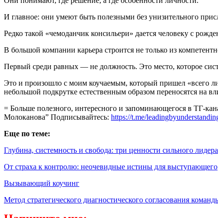
Они понимают, где решение, а где особенности личности.
И главное: они умеют быть полезными без унизительного при
Редко такой «чемоданчик консильери» дается человеку с рожде
В большой компании карьера строится не только из компетент
Первый среди равных — не должность. Это место, которое систе
Это и произошло с моим коучаемым, который пришел «всего л
небольшой подкрутке естественным образом переносятся на вл
= Больше полезного, интересного и запоминающегося в ТГ-кан
Молоканова” Подписывайтесь:
https://t.me/leadingbyunderstandin
Еще по теме:
Глубина, системность и свобода: три ценности сильного лидера
От страха к контролю: неочевидные истины для выступающего
Вызывающий коучинг
Метод стратегического диагностического согласования коман