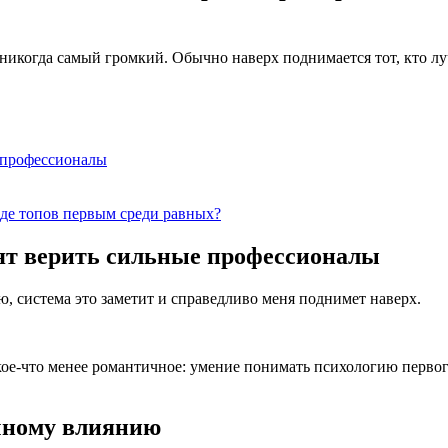
икогда самый громкий. Обычно наверх поднимается тот, кто лу
е профессионалы
нде топов первым среди равных?
бят верить сильные профессионалы
аю, система это заметит и справедливо меня поднимет наверх.
кое-что менее романтичное: умение понимать психологию первог
чному влиянию