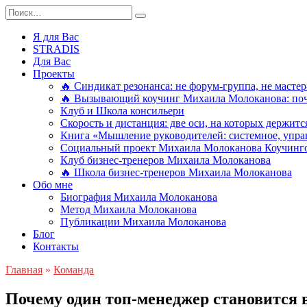
Перейти
Search
к
for:
содержанию
Я для Вас
STRADIS
Для Вас
Проекты
🔥 Синдикат резонанса: не форум-группа, не мастер
🔥 Вызывающий коучинг Михаила Молоканова: поче
Клуб и Школа консильери
Скорость и дистанция: две оси, на которых держит
Книга «Мышление руководителей: системное, управ
Социальный проект Михаила Молоканова Коучинго
Клуб бизнес-тренеров Михаила Молоканова
🔥 Школа бизнес-тренеров Михаила Молоканова
Обо мне
Биография Михаила Молоканова
Метод Михаила Молоканова
Публикации Михаила Молоканова
Блог
Контакты
Главная
»
Команда
Почему один топ-менеджер становится в