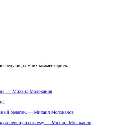
ля последующих моих комментариев.
ания. — Михаил Молоканов
нов
тивный балаган. — Михаил Молоканов
ескую нервную систему. — Михаил Молоканов