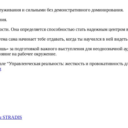
служивания и сильными без демонстративного доминирования.
ния.
ности. Она определяется способностью стать надежным центром 
ма сама начинает тебе отдавать, когда ты научился в ней видеть
ишь» за подготовкой важного выступления для неоднозначной а
ияние на рабочее окружение.
але “Управленческая реальность: жесткость и провокативность
g
ды STRADIS