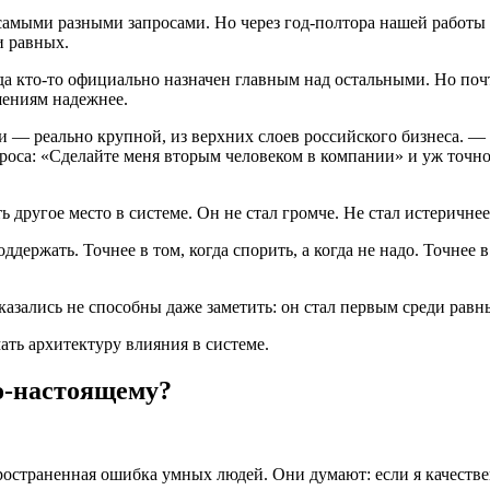
 самыми разными запросами. Но через год-полтора нашей работы
и равных.
а кто-то официально назначен главным над остальными. Но почти
шениям надежнее.
и — реально крупной, из верхних слоев российского бизнеса. 
роса: «Сделайте меня вторым человеком в компании» и уж точно
ь другое место в системе. Он не стал громче. Не стал истеричнее
оддержать. Точнее в том, когда спорить, а когда не надо. Точнее 
казались не способны даже заметить: он стал первым среди равн
ать архитектуру влияния в системе.
о-настоящему?
ространенная ошибка умных людей. Они думают: если я качествен