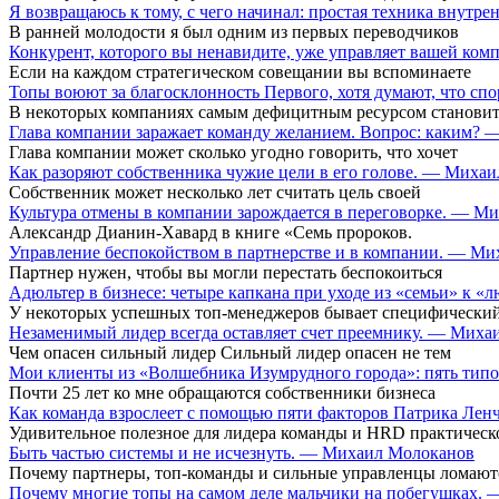
Я возвращаюсь к тому, с чего начинал: простая техника внутр
В ранней молодости я был одним из первых переводчиков
Конкурент, которого вы ненавидите, уже управляет вашей ко
Если на каждом стратегическом совещании вы вспоминаете
Топы воюют за благосклонность Первого, хотя думают, что сп
В некоторых компаниях самым дефицитным ресурсом становит
Глава компании заражает команду желанием. Вопрос: каким?
Глава компании может сколько угодно говорить, что хочет
Как разоряют собственника чужие цели в его голове. — Миха
Собственник может несколько лет считать цель своей
Культура отмены в компании зарождается в переговорке. — М
Александр Дианин-Хавард в книге «Семь пророков.
Управление беспокойством в партнерстве и в компании. — М
Партнер нужен, чтобы вы могли перестать беспокоиться
Адюльтер в бизнесе: четыре капкана при уходе из «семьи» к
У некоторых успешных топ-менеджеров бывает специфический
Незаменимый лидер всегда оставляет счет преемнику. — Мих
Чем опасен сильный лидер Сильный лидер опасен не тем
Мои клиенты из «Волшебника Изумрудного города»: пять типо
Почти 25 лет ко мне обращаются собственники бизнеса
Как команда взрослеет с помощью пяти факторов Патрика Ле
Удивительное полезное для лидера команды и HRD практическ
Быть частью системы и не исчезнуть. — Михаил Молоканов
Почему партнеры, топ-команды и сильные управленцы ломают
Почему многие топы на самом деле мальчики на побегушках.