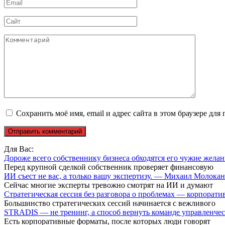
Email
*
Сайт
Комментарий
Сохранить моё имя, email и адрес сайта в этом браузере д
Для Вас:
Дороже всего собственнику бизнеса обходятся его чужие жел
Перед крупной сделкой собственник проверяет финансовую
ИИ съест не вас, а только вашу экспертизу. — Михаил Молока
Сейчас многие эксперты тревожно смотрят на ИИ и думают
Стратегическая сессия без разговора о проблемах — корпора
Большинство стратегических сессий начинается с вежливого
STRADIS — не тренинг, а способ вернуть команде управленч
Есть корпоративные форматы, после которых люди говорят