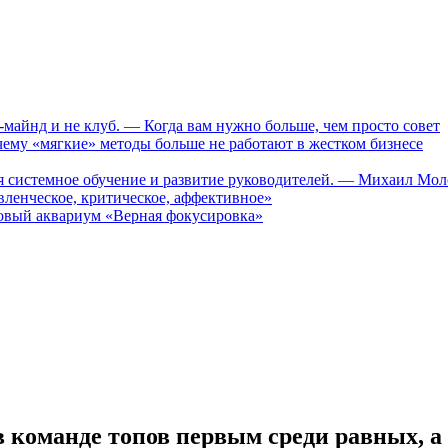
-майнд и не клуб. — Когда вам нужно больше, чем просто совет
му «мягкие» методы больше не работают в жестком бизнесе
ся системное обучение и развитие руководителей. — Михаил Мо
ленческое, критическое, аффективное»
вый аквариум «Верная фокусировка»
 команде топов первым среди равных, а 