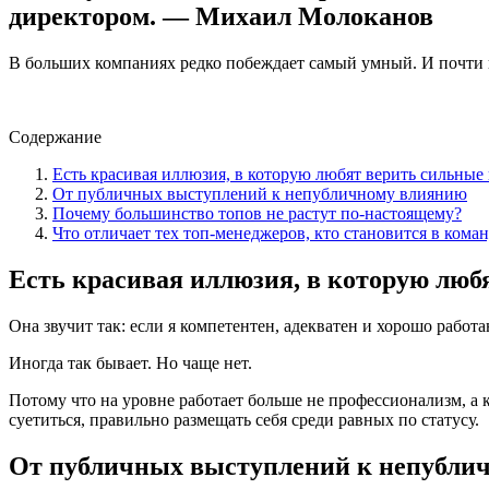
директором. — Михаил Молоканов
В больших компаниях редко побеждает самый умный. И почти н
Содержание
Есть красивая иллюзия, в которую любят верить сильны
От публичных выступлений к непубличному влиянию
Почему большинство топов не растут по-настоящему?
Что отличает тех топ-менеджеров, кто становится в кома
Есть красивая иллюзия, в которую лю
Она звучит так: если я компетентен, адекватен и хорошо работ
Иногда так бывает. Но чаще нет.
Потому что на уровне работает больше не профессионализм, а 
суетиться, правильно размещать себя среди равных по статусу.
От публичных выступлений к непубли