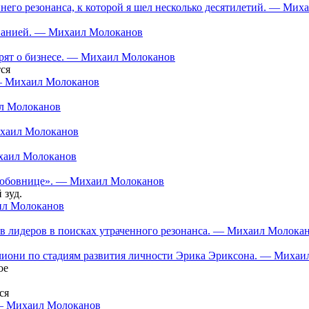
еннего резонанса, к которой я шел несколько десятилетий. — Ми
мпанией. — Михаил Молоканов
орят о бизнесе. — Михаил Молоканов
ся
 — Михаил Молоканов
ил Молоканов
ихаил Молоканов
ихаил Молоканов
 «любовнице». — Михаил Молоканов
 зуд.
аил Молоканов
в лидеров в поисках утраченного резонанса. — Михаил Молока
нчиони по стадиям развития личности Эрика Эриксона. — Миха
ое
ся
 — Михаил Молоканов