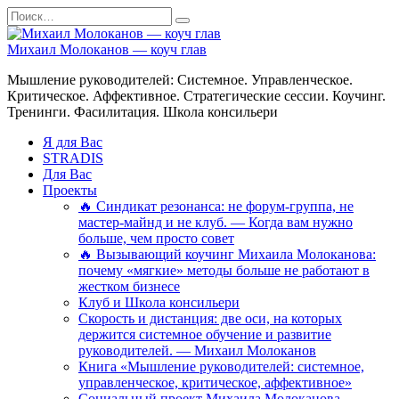
Перейти
Search
к
for:
содержанию
Михаил Молоканов — коуч глав
Мышление руководителей: Системное. Управленческое.
Критическое. Аффективное. Стратегические сессии. Коучинг.
Тренинги. Фасилитация. Школа консильери
Я для Вас
STRADIS
Для Вас
Проекты
🔥 Синдикат резонанса: не форум-группа, не
мастер-майнд и не клуб. — Когда вам нужно
больше, чем просто совет
🔥 Вызывающий коучинг Михаила Молоканова:
почему «мягкие» методы больше не работают в
жестком бизнесе
Клуб и Школа консильери
Скорость и дистанция: две оси, на которых
держится системное обучение и развитие
руководителей. — Михаил Молоканов
Книга «Мышление руководителей: системное,
управленческое, критическое, аффективное»
Социальный проект Михаила Молоканова