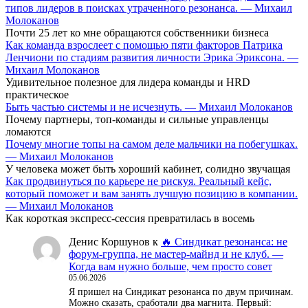
типов лидеров в поисках утраченного резонанса. — Михаил
Молоканов
Почти 25 лет ко мне обращаются собственники бизнеса
Как команда взрослеет с помощью пяти факторов Патрика
Ленчиони по стадиям развития личности Эрика Эриксона. —
Михаил Молоканов
Удивительное полезное для лидера команды и HRD
практическое
Быть частью системы и не исчезнуть. — Михаил Молоканов
Почему партнеры, топ-команды и сильные управленцы
ломаются
Почему многие топы на самом деле мальчики на побегушках.
— Михаил Молоканов
У человека может быть хороший кабинет, солидно звучащая
Как продвинуться по карьере не рискуя. Реальный кейс,
который поможет и вам занять лучшую позицию в компании.
— Михаил Молоканов
Как короткая экспресс-сессия превратилась в восемь
Денис Коршунов
к
🔥 Синдикат резонанса: не
форум-группа, не мастер-майнд и не клуб. —
Когда вам нужно больше, чем просто совет
05.06.2026
Я пришел на Синдикат резонанса по двум причинам.
Можно сказать, сработали два магнита. Первый: