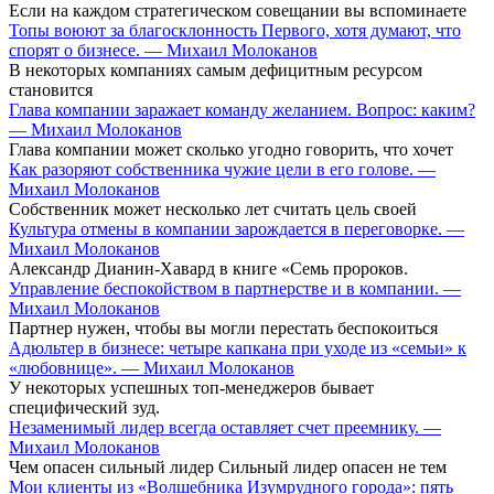
Если на каждом стратегическом совещании вы вспоминаете
Топы воюют за благосклонность Первого, хотя думают, что
спорят о бизнесе. — Михаил Молоканов
В некоторых компаниях самым дефицитным ресурсом
становится
Глава компании заражает команду желанием. Вопрос: каким?
— Михаил Молоканов
Глава компании может сколько угодно говорить, что хочет
Как разоряют собственника чужие цели в его голове. —
Михаил Молоканов
Собственник может несколько лет считать цель своей
Культура отмены в компании зарождается в переговорке. —
Михаил Молоканов
Александр Дианин-Хавард в книге «Семь пророков.
Управление беспокойством в партнерстве и в компании. —
Михаил Молоканов
Партнер нужен, чтобы вы могли перестать беспокоиться
Адюльтер в бизнесе: четыре капкана при уходе из «семьи» к
«любовнице». — Михаил Молоканов
У некоторых успешных топ-менеджеров бывает
специфический зуд.
Незаменимый лидер всегда оставляет счет преемнику. —
Михаил Молоканов
Чем опасен сильный лидер Сильный лидер опасен не тем
Мои клиенты из «Волшебника Изумрудного города»: пять