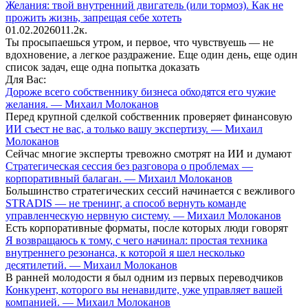
Желания: твой внутренний двигатель (или тормоз). Как не
прожить жизнь, запрещая себе хотеть
01.02.2026
0
11.2к.
Ты просыпаешься утром, и первое, что чувствуешь — не
вдохновение, а легкое раздражение. Еще один день, еще один
список задач, еще одна попытка доказать
Для Вас:
Дороже всего собственнику бизнеса обходятся его чужие
желания. — Михаил Молоканов
Перед крупной сделкой собственник проверяет финансовую
ИИ съест не вас, а только вашу экспертизу. — Михаил
Молоканов
Сейчас многие эксперты тревожно смотрят на ИИ и думают
Стратегическая сессия без разговора о проблемах —
корпоративный балаган. — Михаил Молоканов
Большинство стратегических сессий начинается с вежливого
STRADIS — не тренинг, а способ вернуть команде
управленческую нервную систему. — Михаил Молоканов
Есть корпоративные форматы, после которых люди говорят
Я возвращаюсь к тому, с чего начинал: простая техника
внутреннего резонанса, к которой я шел несколько
десятилетий. — Михаил Молоканов
В ранней молодости я был одним из первых переводчиков
Конкурент, которого вы ненавидите, уже управляет вашей
компанией. — Михаил Молоканов