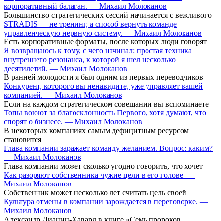
корпоративный балаган. — Михаил Молоканов
Большинство стратегических сессий начинается с вежливого
STRADIS — не тренинг, а способ вернуть команде
управленческую нервную систему. — Михаил Молоканов
Есть корпоративные форматы, после которых люди говорят
Я возвращаюсь к тому, с чего начинал: простая техника
внутреннего резонанса, к которой я шел несколько
десятилетий. — Михаил Молоканов
В ранней молодости я был одним из первых переводчиков
Конкурент, которого вы ненавидите, уже управляет вашей
компанией. — Михаил Молоканов
Если на каждом стратегическом совещании вы вспоминаете
Топы воюют за благосклонность Первого, хотя думают, что
спорят о бизнесе. — Михаил Молоканов
В некоторых компаниях самым дефицитным ресурсом
становится
Глава компании заражает команду желанием. Вопрос: каким?
— Михаил Молоканов
Глава компании может сколько угодно говорить, что хочет
Как разоряют собственника чужие цели в его голове. —
Михаил Молоканов
Собственник может несколько лет считать цель своей
Культура отмены в компании зарождается в переговорке. —
Михаил Молоканов
Александр Дианин-Хавард в книге «Семь пророков.