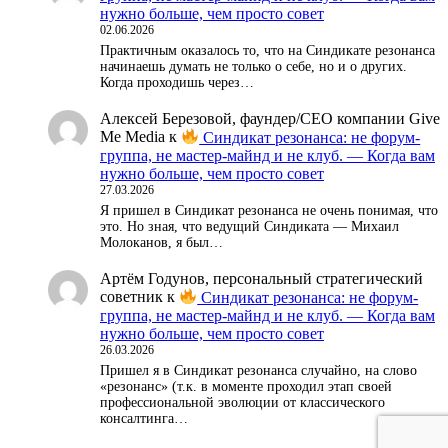
нужно больше, чем просто совет
02.06.2026
Практичным оказалось то, что на Синдикате резонанса
начинаешь думать не только о себе, но и о других.
Когда проходишь через…
Алексей Березовой, фаундер/СЕО компании Give
Me Media
к
Синдикат резонанса: не форум-
группа, не мастер-майнд и не клуб. — Когда вам
нужно больше, чем просто совет
27.03.2026
Я пришел в Синдикат резонанса не очень понимая, что
это. Но зная, что ведущий Синдиката — Михаил
Молоканов, я был…
Артём Годунов, персональный стратегический
советник
к
Синдикат резонанса: не форум-
группа, не мастер-майнд и не клуб. — Когда вам
нужно больше, чем просто совет
26.03.2026
Пришел я в Синдикат резонанса случайно, на слово
«резонанс» (т.к. в моменте проходил этап своей
профессиональной эволюции от классического
консалтинга…