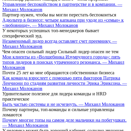
Управление беспокойством в партнерстве и в компании. —
Михаил Молоканов
Партнер нужен, чтобы вы могли перестать беспокоиться
Адюльтер в бизнесе: четыре капкана при уходе из «семьи» к
«любовнице». — Михаил Молоканов
У некоторых успешных топ-менеджеров бывает
специфический зуд.
Незаменимый лидер всегда оставляет счет преемнику. —
Михаил Молоканов
Чем опасен сильный лидер Сильный лидер опасен не тем
Мои клиенты из «Волшебника Изумрудного города»: пять
типов лидеров в поисках утраченного резонанса. — Михаил
Молоканов
Почти 25 лет ко мне обращаются собственники бизнеса
Как команда взрослеет с помощью пяти факторов Патрика
Ленчиони по стадиям развития личности Эрика Эриксона. —
Михаил Молоканов
Удивительное полезное для лидера команды и HRD
практическое
Быть частью системы и не исчезнуть. — Михаил Молоканов
Почему партнеры, топ-команды и сильные управленцы
ломаются
Почему многие топы на самом деле мальчики на побегушках.
— Михаил Молоканов
У человека может быть хороший кабинет, солидно звучащая