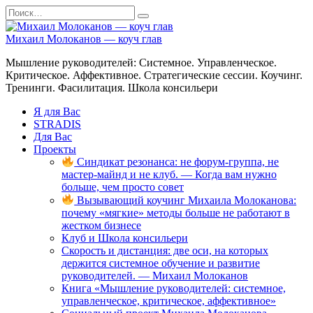
Перейти
Search
к
for:
содержанию
Михаил Молоканов — коуч глав
Мышление руководителей: Системное. Управленческое.
Критическое. Аффективное. Стратегические сессии. Коучинг.
Тренинги. Фасилитация. Школа консильери
Я для Вас
STRADIS
Для Вас
Проекты
Синдикат резонанса: не форум-группа, не
мастер-майнд и не клуб. — Когда вам нужно
больше, чем просто совет
Вызывающий коучинг Михаила Молоканова:
почему «мягкие» методы больше не работают в
жестком бизнесе
Клуб и Школа консильери
Скорость и дистанция: две оси, на которых
держится системное обучение и развитие
руководителей. — Михаил Молоканов
Книга «Мышление руководителей: системное,
управленческое, критическое, аффективное»