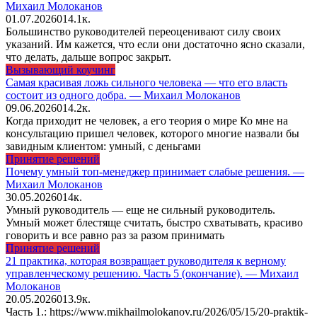
Михаил Молоканов
01.07.2026
0
14.1к.
Большинство руководителей переоценивают силу своих
указаний. Им кажется, что если они достаточно ясно сказали,
что делать, дальше вопрос закрыт.
Вызывающий коучинг
Самая красивая ложь сильного человека — что его власть
состоит из одного добра. — Михаил Молоканов
09.06.2026
0
14.2к.
Когда приходит не человек, а его теория о мире Ко мне на
консультацию пришел человек, которого многие назвали бы
завидным клиентом: умный, с деньгами
Принятие решений
Почему умный топ-менеджер принимает слабые решения. —
Михаил Молоканов
30.05.2026
0
14к.
Умный руководитель — еще не сильный руководитель.
Умный может блестяще считать, быстро схватывать, красиво
говорить и все равно раз за разом принимать
Принятие решений
21 практика, которая возвращает руководителя к верному
управленческому решению. Часть 5 (окончание). — Михаил
Молоканов
20.05.2026
0
13.9к.
Часть 1.: https://www.mikhailmolokanov.ru/2026/05/15/20-praktik-