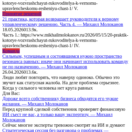
kotorye-vozvrashchayut-rukovoditelya-k-vernomu-
upravlencheskomu-resheniyu-chast-1/ V.
Принятие решений
21 практика, которая возвращает руководителя к верному
управленческому решению. Часть 4. — Михаил Молоканов
18.05.2026
0
13.9к.
Часть 1.: https://www.mikhailmolokanov.ru/2026/05/15/20-praktik-
kotorye-vozvrashchayut-rukovoditelya-k-vernomu-
upravlencheskomu-resheniyu-chast-1/ IV.
Команда
Сильным, успешным и состоявшимся нужно пространство
резонанса равных: иначе они начинают использовать команду
не по назначению. — Михаил Молоканов
26.04.2026
0
13.6к.
Люди любят повторять, что наверху одиноко. Обычно это
звучит как статусная жалоба. На деле проблема серьезнее.
Когда у сильного человека нет круга равных
Для Вас:
Дороже всего собственнику бизнеса обходятся его чужие
желания. — Михаил Молоканов
Перед крупной сделкой собственник проверяет финансовую
ИИ съест не вас, а только вашу экспертизу. — Михаил
Молоканов
Сейчас многие эксперты тревожно смотрят на ИИ и думают
Стратегическая сессия без разговора о проблемах —