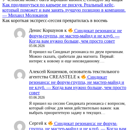
Как продвинуться по карьере не рискуя. Реальный кейс,
который поможет и вам занять лучшую позицию в компании.
— Михаил Молоканов
Как короткая экспресс-сессия превратилась в восемь
Денис Коршунов
к
Синдикат резонанса: не
форум-группа, не мастер-майнд и не клуб. —
Когда вам нужно больше, чем просто совет
05.06.2026
Я пришел на Синдикат резонанса по двум причинам.
Можно сказать, сработали два магнита. Первый:
интерес к новому и еще неизведанному.…
Алексей Кошенков, основатель текстильного
агентства CREASTELE
к
Синдикат
резонанса: не форум-группа, не мастер-майнд и
не клуб. — Когда вам нужно больше, чем просто
совет
03.06.2026
Я пришел на сессию Синдиката резонанса с вопросом,
который сейчас для меня действительно важен: как
выбрать приоритетную задачу в текущих…
Сергей
к
Синдикат резонанса: не форум-
группа, не мастер-майнд и не клуб. — Когда вам