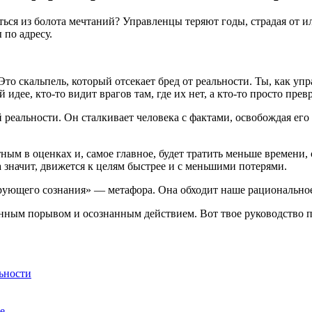
ться из болота мечтаний? Управленцы теряют годы, страдая от 
 по адресу.
то скальпель, который отсекает бред от реальности. Ты, как уп
 идее, кто-то видит врагов там, где их нет, а кто-то просто пр
еальности. Он сталкивает человека с фактами, освобождая его
ным в оценках и, самое главное, будет тратить меньше времени, 
а значит, движется к целям быстрее и с меньшими потерями.
ющего сознания» — метафора. Она обходит наше рациональное 
ным порывом и осознанным действием. Вот твое руководство п
ьности
е