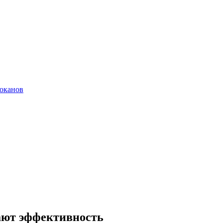
локанов
ают эффективность