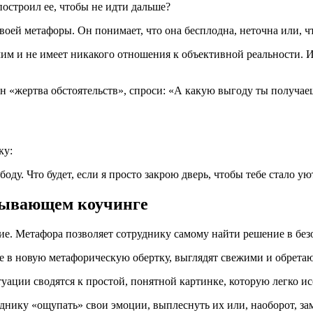
построил ее, чтобы не идти дальше?
воей метафоры. Он понимает, что она бесплодна, неточна или, чт
амим и не имеет никакого отношения к объективной реальности. И 
он «жертва обстоятельств», спроси: «А какую выгоду ты получаеш
ку:
ду. Что будет, если я просто закрою дверь, чтобы тебе стало ую
зывающем коучинге
. Метафора позволяет сотруднику самому найти решение в без
 в новую метафорическую обертку, выглядят свежими и обрета
ации сводятся к простой, понятной картинке, которую легко ис
ику «ощупать» свои эмоции, выплеснуть их или, наоборот, зам