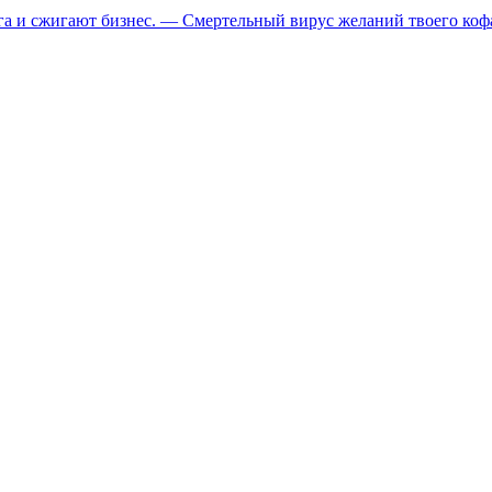
га и сжигают бизнес. — Смертельный вирус желаний твоего коф