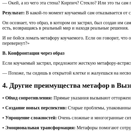
— Окей, а из чего эта стена? Кирпич? Стекло? Или это ты сам 
Результат:
В какой-то момент коучаемый сам отказывается от с
Он осознает, что образ, в котором он застрял, был создан им с
есть, возвращаясь в реальный мир и находя реальные решения.
И не бойся ломать метафору коучаемого. Если он говорит, что 
перевернут?»
В. Конфронтация через образ
Если коучаемый застрял, предложите жесткую метафору-встряс
— Похоже, ты сидишь в открытой клетке и жалуешься на несвобо
4. Другие преимущества метафор в Вы
• Обход сопротивления:
Прямые указания вызывают отторжение
• Создание новых перспектив:
Старые проблемы, упакованные
• Упрощение сложностей:
Очень сложные и многогранные ситу
• Эмоциональная трансформация:
Метафоры помогают сотрудн