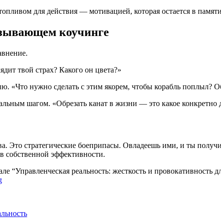
опливом для действия — мотивацией, которая остается в памяти
ызывающем коучинге
авнение.
ядит твой страх? Какого он цвета?»
. «Что нужно сделать с этим якорем, чтобы корабль поплыл? Об
альным шагом. «Обрезать канат в жизни — это какое конкретно 
 Это стратегические боеприпасы. Овладеешь ими, и ты получишь
ов собственной эффективности.
але “Управленческая реальность: жесткость и провокативность
g
альность