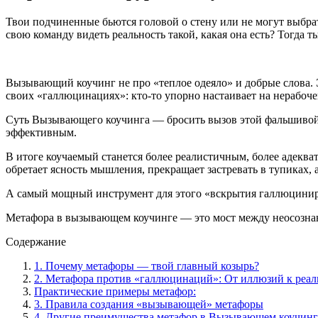
Твои подчиненные бьются головой о стену или не могут выбра
свою команду видеть реальность такой, какая она есть? Тогда ты
Вызывающий коучинг не про «теплое одеяло» и добрые слова. Э
своих «галлюцинациях»: кто-то упорно настаивает на нерабочей
Суть Вызывающего коучинга — бросить вызов этой фальшивой р
эффективным.
В итоге коучаемый станется более реалистичным, более адекват
обретает ясность мышления, прекращает застревать в тупиках, 
А самый мощный инструмент для этого «вскрытия галлюциниру
Метафора в вызывающем коучинге — это мост между неосознан
Содержание
1. Почему метафоры — твой главный козырь?
2. Метафора против «галлюцинаций»: От иллюзий к реал
Практические примеры метафор:
3. Правила создания «вызывающей» метафоры
4. Другие преимущества метафор в Вызывающем коучинг