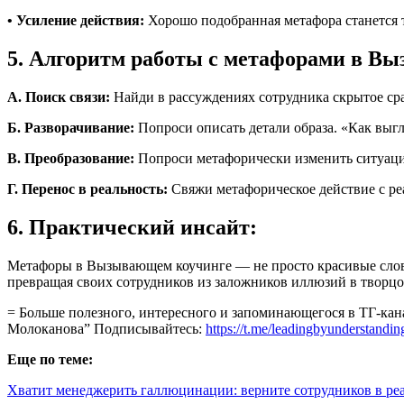
• Усиление действия:
Хорошо подобранная метафора станется т
5. Алгоритм работы с метафорами в В
А. Поиск связи:
Найди в рассуждениях сотрудника скрытое ср
Б. Разворачивание:
Попроси описать детали образа. «Как выгл
В. Преобразование:
Попроси метафорически изменить ситуацию
Г. Перенос в реальность:
Свяжи метафорическое действие с ре
6. Практический инсайт:
Метафоры в Вызывающем коучинге — не просто красивые слова.
превращая своих сотрудников из заложников иллюзий в творц
= Больше полезного, интересного и запоминающегося в ТГ-кан
Молоканова” Подписывайтесь:
https://t.me/leadingbyunderstandin
Еще по теме:
Хватит менеджерить галлюцинации: верните сотрудников в ре