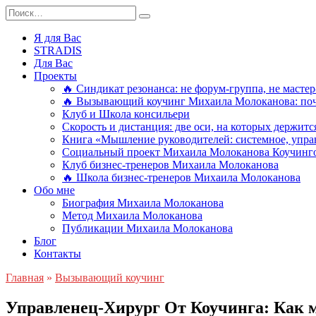
Перейти
Search
к
for:
содержанию
Я для Вас
STRADIS
Для Вас
Проекты
🔥 Синдикат резонанса: не форум-группа, не мастер
🔥 Вызывающий коучинг Михаила Молоканова: поче
Клуб и Школа консильери
Скорость и дистанция: две оси, на которых держит
Книга «Мышление руководителей: системное, управ
Социальный проект Михаила Молоканова Коучинго
Клуб бизнес-тренеров Михаила Молоканова
🔥 Школа бизнес-тренеров Михаила Молоканова
Обо мне
Биография Михаила Молоканова
Метод Михаила Молоканова
Публикации Михаила Молоканова
Блог
Контакты
Главная
»
Вызывающий коучинг
Управленец-Хирург От Коучинга: Как