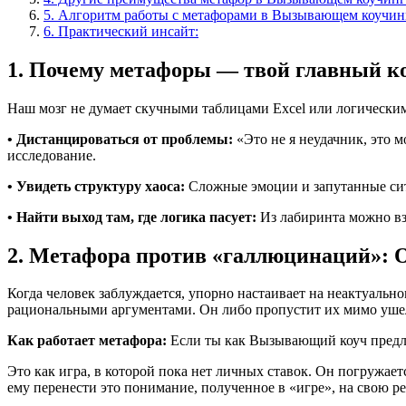
5. Алгоритм работы с метафорами в Вызывающем коучин
6. Практический инсайт:
1. Почему метафоры — твой главный к
Наш мозг не думает скучными таблицами Excel или логически
• Дистанцироваться от проблемы:
«Это не я неудачник, это 
исследование.
• Увидеть структуру хаоса:
Сложные эмоции и запутанные ситу
• Найти выход там, где логика пасует:
Из лабиринта можно взл
2. Метафора против «галлюцинаций»: 
Когда человек заблуждается, упорно настаивает на неактуальн
рациональными аргументами. Он либо пропустит их мимо ушел
Как работает метафора:
Если ты как Вызывающий коуч предло
Это как игра, в которой пока нет личных ставок. Он погружае
ему перенести это понимание, полученное в «игре», на свою 