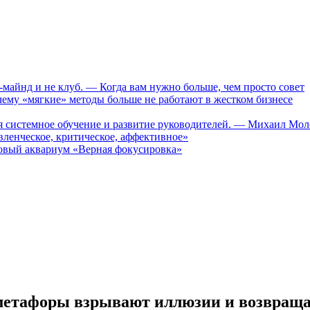
-майнд и не клуб. — Когда вам нужно больше, чем просто совет
му «мягкие» методы больше не работают в жестком бизнесе
ся системное обучение и развитие руководителей. — Михаил Мо
ленческое, критическое, аффективное»
вый аквариум «Верная фокусировка»
 метафоры взрывают иллюзии и возвращ