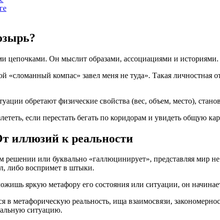
ге
озырь?
ми цепочками. Он мыслит образами, ассоциациями и историями.
мой «сломанный компас» завел меня не туда». Такая личностная 
ации обретают физические свойства (вес, объем, место), стано
ететь, если перестать бегать по коридорам и увидеть общую кар
От иллюзий к реальности
ом решении или буквально «галлюцинирует», представляя мир не т
, либо воспримет в штыки.
жишь яркую метафору его состояния или ситуации, он начинает 
тся в метафорическую реальность, ища взаимосвязи, закономерн
реальную ситуацию.