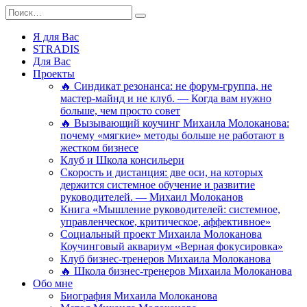
Перейти
Search
к
for:
содержанию
Я для Вас
STRADIS
Для Вас
Проекты
🔥 Синдикат резонанса: не форум-группа, не
мастер-майнд и не клуб. — Когда вам нужно
больше, чем просто совет
🔥 Вызывающий коучинг Михаила Молоканова:
почему «мягкие» методы больше не работают в
жестком бизнесе
Клуб и Школа консильери
Скорость и дистанция: две оси, на которых
держится системное обучение и развитие
руководителей. — Михаил Молоканов
Книга «Мышление руководителей: системное,
управленческое, критическое, аффективное»
Социальный проект Михаила Молоканова
Коучинговый аквариум «Верная фокусировка»
Клуб бизнес-тренеров Михаила Молоканова
🔥 Школа бизнес-тренеров Михаила Молоканова
Обо мне
Биография Михаила Молоканова