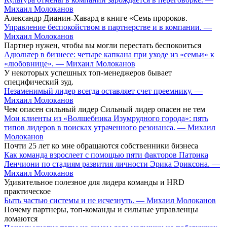
Михаил Молоканов
Александр Дианин-Хавард в книге «Семь пророков.
Управление беспокойством в партнерстве и в компании. —
Михаил Молоканов
Партнер нужен, чтобы вы могли перестать беспокоиться
Адюльтер в бизнесе: четыре капкана при уходе из «семьи» к
«любовнице». — Михаил Молоканов
У некоторых успешных топ-менеджеров бывает
специфический зуд.
Незаменимый лидер всегда оставляет счет преемнику. —
Михаил Молоканов
Чем опасен сильный лидер Сильный лидер опасен не тем
Мои клиенты из «Волшебника Изумрудного города»: пять
типов лидеров в поисках утраченного резонанса. — Михаил
Молоканов
Почти 25 лет ко мне обращаются собственники бизнеса
Как команда взрослеет с помощью пяти факторов Патрика
Ленчиони по стадиям развития личности Эрика Эриксона. —
Михаил Молоканов
Удивительное полезное для лидера команды и HRD
практическое
Быть частью системы и не исчезнуть. — Михаил Молоканов
Почему партнеры, топ-команды и сильные управленцы
ломаются