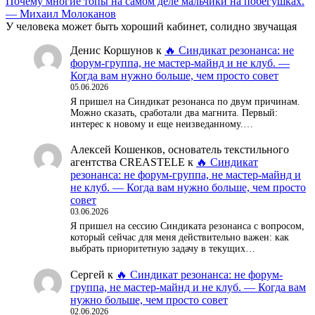
Почему многие топы на самом деле мальчики на побегушках.
— Михаил Молоканов
У человека может быть хороший кабинет, солидно звучащая
Денис Коршунов
к
🔥 Синдикат резонанса: не
форум-группа, не мастер-майнд и не клуб. —
Когда вам нужно больше, чем просто совет
05.06.2026
Я пришел на Синдикат резонанса по двум причинам.
Можно сказать, сработали два магнита. Первый:
интерес к новому и еще неизведанному.…
Алексей Кошенков, основатель текстильного
агентства CREASTELE
к
🔥 Синдикат
резонанса: не форум-группа, не мастер-майнд и
не клуб. — Когда вам нужно больше, чем просто
совет
03.06.2026
Я пришел на сессию Синдиката резонанса с вопросом,
который сейчас для меня действительно важен: как
выбрать приоритетную задачу в текущих…
Сергей
к
🔥 Синдикат резонанса: не форум-
группа, не мастер-майнд и не клуб. — Когда вам
нужно больше, чем просто совет
02.06.2026