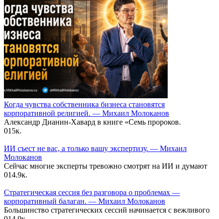
Когда чувства собственника бизнеса становятся
корпоративной религией. — Михаил Молоканов
Александр Дианин-Хавард в книге «Семь пророков.
0
15к.
ИИ съест не вас, а только вашу экспертизу. — Михаил
Молоканов
Сейчас многие эксперты тревожно смотрят на ИИ и думают
0
14.9к.
Стратегическая сессия без разговора о проблемах —
корпоративный балаган. — Михаил Молоканов
Большинство стратегических сессий начинается с вежливого
0
14.9к.