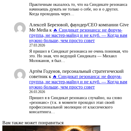
Практичным оказалось то, что на Синдикате резонанса
начинаешь думать не только о себе, но и о других.
Когда проходишь через…
Алексей Березовой, фаундер/СЕО компании Give
Me Media
к
🔥 Синдикат резонанса: не форум-
группа, не мастер-майнд и не клуб. — Когда вам
нужно больше, чем просто совет
27.03.2026
Я пришел в Синдикат резонанса не очень понимая, что
это. Но зная, что ведущий Синдиката — Михаил
Молоканов, я был…
Артём Годунов, персональный стратегический
советник
к
🔥 Синдикат резонанса: не форум-
группа, не мастер-майнд и не клуб. — Когда вам
нужно больше, чем просто совет
26.03.2026
Пришел я в Синдикат резонанса случайно, на слово
«резонанс» (т.к. в моменте проходил этап своей
профессиональной эволюции от классического
консалтинга…
Вам также может понравиться