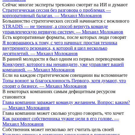
Сейчас многие эксперты тревожно смотрят на ИИ и думают
Стратегическая сессия без разговора о проблемах —
корпоративный балаган. — Михаил Молоканов
Большинство стратегических сессий начинается с вежливого
STRADIS — не тренинг, а способ вернуть команде
управленческую нервную систему. — Михаил Молоканов
Есть корпоративные форматы, после которых люди говорят
Я возвращаюсь к тому, с чего начинал: простая техника
внутреннего резонанса, к которой я шел несколько
десятилетий. — Михаил Молоканов
В ранней молодости я был одним из первых переводчиков
Конкурент, которого вы ненавидите, уже управляет вашей
компанией. — Михаил Молоканов
Если на каждом стратегическом совещании вы вспоминаете
Топы воюют за благосклонность Первого, хотя думают, что
спорят о бизнесе. — Михаил Молоканов
В некоторых компаниях самым дефицитным ресурсом
становится
Глава компании заражает команду желанием. Вопрос: каким?
— Михаил Молоканов
Глава компании может сколько угодно говорить, что хочет
Как разоряют собственника чужие цели в его голове. —
Михаил Молоканов
Собственник может несколько лет считать цель своей
Культура отмены в компании зарождается в переговорке. —