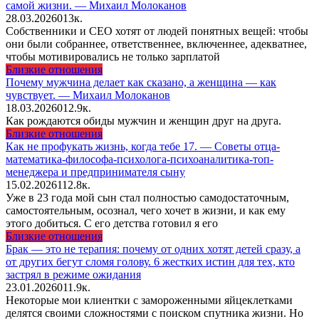
самой жизни. — Михаил Молоканов
28.03.2026
0
13к.
Собственники и CEO хотят от людей понятных вещей: чтобы
они были собраннее, ответственнее, включеннее, адекватнее,
чтобы мотивировались не только зарплатой
Близкие отношения
Почему мужчина делает как сказано, а женщина — как
чувствует. — Михаил Молоканов
18.03.2026
0
12.9к.
Как рождаются обиды мужчин и женщин друг на друга.
Близкие отношения
Как не профукать жизнь, когда тебе 17. — Советы отца-
математика-философа-психолога-психоаналитика-топ-
менеджера и предпринимателя сыну
15.02.2026
1
12.8к.
Уже в 23 года мой сын стал полностью самодостаточным,
самостоятельным, осознал, чего хочет в жизни, и как ему
этого добиться. С его детства готовил я его
Близкие отношения
Брак — это не терапия: почему от одних хотят детей сразу, а
от других бегут сломя голову. 6 жестких истин для тех, кто
застрял в режиме ожидания
23.01.2026
0
11.9к.
Некоторые мои клиентки с замороженными яйцеклетками
делятся своими сложностями с поиском спутника жизни. Но