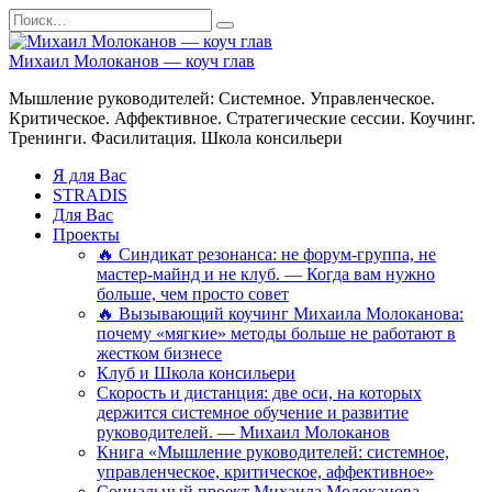
Перейти
Search
к
for:
содержанию
Михаил Молоканов — коуч глав
Мышление руководителей: Системное. Управленческое.
Критическое. Аффективное. Стратегические сессии. Коучинг.
Тренинги. Фасилитация. Школа консильери
Я для Вас
STRADIS
Для Вас
Проекты
🔥 Синдикат резонанса: не форум-группа, не
мастер-майнд и не клуб. — Когда вам нужно
больше, чем просто совет
🔥 Вызывающий коучинг Михаила Молоканова:
почему «мягкие» методы больше не работают в
жестком бизнесе
Клуб и Школа консильери
Скорость и дистанция: две оси, на которых
держится системное обучение и развитие
руководителей. — Михаил Молоканов
Книга «Мышление руководителей: системное,
управленческое, критическое, аффективное»
Социальный проект Михаила Молоканова