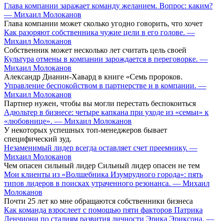
Глава компании заражает команду желанием. Вопрос: каким?
— Михаил Молоканов
Глава компании может сколько угодно говорить, что хочет
Как разоряют собственника чужие цели в его голове. —
Михаил Молоканов
Собственник может несколько лет считать цель своей
Культура отмены в компании зарождается в переговорке. —
Михаил Молоканов
Александр Дианин-Хавард в книге «Семь пророков.
Управление беспокойством в партнерстве и в компании. —
Михаил Молоканов
Партнер нужен, чтобы вы могли перестать беспокоиться
Адюльтер в бизнесе: четыре капкана при уходе из «семьи» к
«любовнице». — Михаил Молоканов
У некоторых успешных топ-менеджеров бывает
специфический зуд.
Незаменимый лидер всегда оставляет счет преемнику. —
Михаил Молоканов
Чем опасен сильный лидер Сильный лидер опасен не тем
Мои клиенты из «Волшебника Изумрудного города»: пять
типов лидеров в поисках утраченного резонанса. — Михаил
Молоканов
Почти 25 лет ко мне обращаются собственники бизнеса
Как команда взрослеет с помощью пяти факторов Патрика
Ленчиони по стадиям развития личности Эрика Эриксона. —