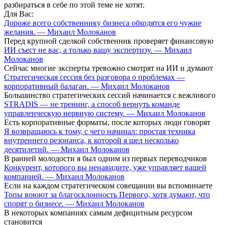
разбираться в себе по этой теме не хотят.
Для Вас:
Дороже всего собственнику бизнеса обходятся его чужие
желания. — Михаил Молоканов
Перед крупной сделкой собственник проверяет финансовую
ИИ съест не вас, а только вашу экспертизу. — Михаил
Молоканов
Сейчас многие эксперты тревожно смотрят на ИИ и думают
Стратегическая сессия без разговора о проблемах —
корпоративный балаган. — Михаил Молоканов
Большинство стратегических сессий начинается с вежливого
STRADIS — не тренинг, а способ вернуть команде
управленческую нервную систему. — Михаил Молоканов
Есть корпоративные форматы, после которых люди говорят
Я возвращаюсь к тому, с чего начинал: простая техника
внутреннего резонанса, к которой я шел несколько
десятилетий. — Михаил Молоканов
В ранней молодости я был одним из первых переводчиков
Конкурент, которого вы ненавидите, уже управляет вашей
компанией. — Михаил Молоканов
Если на каждом стратегическом совещании вы вспоминаете
Топы воюют за благосклонность Первого, хотя думают, что
спорят о бизнесе. — Михаил Молоканов
В некоторых компаниях самым дефицитным ресурсом
становится