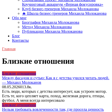
Коучинговый аквариум «Верная фокусировка»
Клуб бизнес-тренеров Михаила Молоканова
🔥 Школа бизнес-тренеров Михаила Молоканова
Обо мне
Биография Михаила Молоканова
Метод Михаила Молоканова
Публикации Михаила Молоканова
Блог
Контакты
Главная
Близкие отношения
Близкие отношения
Между фасадом и сутью: Как я с детства учился читать людей.
— Михаил Молоканов
08.05.2026
0
13.8к.
Есть люди, которых с детства интересует, как устроен мотор.
Есть те, кого цепляет карта, поход, железная дорога, птицы,
футбол. А меня всегда интересовало
Близкие отношения
Нельзя требовать вовлеченности там, где просела ценность