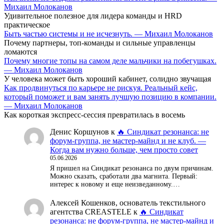
Михаил Молоканов
Удивительное полезное для лидера команды и HRD
практическое
Быть частью системы и не исчезнуть. — Михаил Молоканов
Почему партнеры, топ-команды и сильные управленцы
ломаются
Почему многие топы на самом деле мальчики на побегушках.
— Михаил Молоканов
У человека может быть хороший кабинет, солидно звучащая
Как продвинуться по карьере не рискуя. Реальный кейс,
который поможет и вам занять лучшую позицию в компании.
— Михаил Молоканов
Как короткая экспресс-сессия превратилась в восемь
Денис Коршунов
к
🔥 Синдикат резонанса: не
форум-группа, не мастер-майнд и не клуб. —
Когда вам нужно больше, чем просто совет
05.06.2026
Я пришел на Синдикат резонанса по двум причинам.
Можно сказать, сработали два магнита. Первый:
интерес к новому и еще неизведанному.…
Алексей Кошенков, основатель текстильного
агентства CREASTELE
к
🔥 Синдикат
резонанса: не форум-группа, не мастер-майнд и