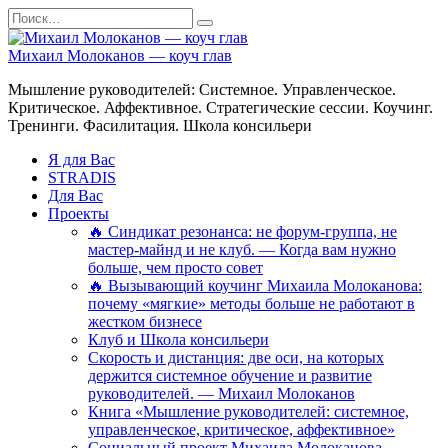
Перейти
Search
к
for:
содержанию
Михаил Молоканов — коуч глав
Мышление руководителей: Системное. Управленческое.
Критическое. Аффективное. Стратегические сессии. Коучинг.
Тренинги. Фасилитация. Школа консильери
Я для Вас
STRADIS
Для Вас
Проекты
🔥 Синдикат резонанса: не форум-группа, не
мастер-майнд и не клуб. — Когда вам нужно
больше, чем просто совет
🔥 Вызывающий коучинг Михаила Молоканова:
почему «мягкие» методы больше не работают в
жестком бизнесе
Клуб и Школа консильери
Скорость и дистанция: две оси, на которых
держится системное обучение и развитие
руководителей. — Михаил Молоканов
Книга «Мышление руководителей: системное,
управленческое, критическое, аффективное»
Социальный проект Михаила Молоканова