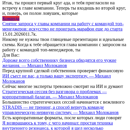
Итак, ты прошел первый круг ада, и тебя пригласили на
встречу к главе компании. Теперь ты входишь во второй круг,
и, поверь, он полон ловушек, которые
Команда
Снятие запроса у главы компании на работу с командой топ-
менеджеров: искусство не проиграть марафон еще до старта
15.01.2026
0
11.7к.
Никому не нужны твои глянцевые презентации и идеальные
схемы. Когда к тебе обращается глава компании с запросом на
работу с командой топ-менеджеров, ты
Для Вас:
Дороже всего собственнику бизнеса обходятся его чужие
желания. — Михаил Молоканов
Перед крупной сделкой собственник проверяет финансовую
ИИ съест не вас, а только вашу экспертизу. — Михаил
Молоканов
Сейчас многие эксперты тревожно смотрят на ИИ и думают
Стратегическая сессия без разговора о проблемах —
корпоративный балаган. — Михаил Молоканов
Большинство стратегических сессий начинается с вежливого
STRADIS — не тренинг, а способ вернуть команде
управленческую нервную систему. — Михаил Молоканов
Есть корпоративные форматы, после которых люди говорят
Я возвращаюсь к тому, с чего начинал: простая техника
внутреннего резонанса, к которой я шел несколько