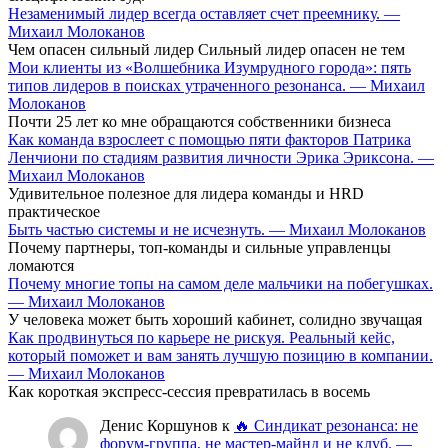
Незаменимый лидер всегда оставляет счет преемнику. —
Михаил Молоканов
Чем опасен сильный лидер Сильный лидер опасен не тем
Мои клиенты из «Волшебника Изумрудного города»: пять
типов лидеров в поисках утраченного резонанса. — Михаил
Молоканов
Почти 25 лет ко мне обращаются собственники бизнеса
Как команда взрослеет с помощью пяти факторов Патрика
Ленчиони по стадиям развития личности Эрика Эриксона. —
Михаил Молоканов
Удивительное полезное для лидера команды и HRD
практическое
Быть частью системы и не исчезнуть. — Михаил Молоканов
Почему партнеры, топ-команды и сильные управленцы
ломаются
Почему многие топы на самом деле мальчики на побегушках.
— Михаил Молоканов
У человека может быть хороший кабинет, солидно звучащая
Как продвинуться по карьере не рискуя. Реальный кейс,
который поможет и вам занять лучшую позицию в компании.
— Михаил Молоканов
Как короткая экспресс-сессия превратилась в восемь
Денис Коршунов
к
🔥 Синдикат резонанса: не
форум-группа, не мастер-майнд и не клуб. —