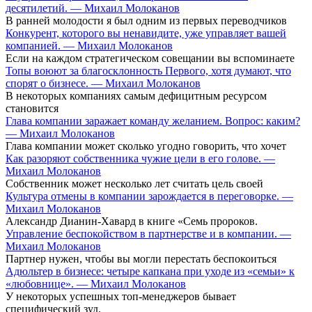
десятилетий. — Михаил Молоканов
В ранней молодости я был одним из первых переводчиков
Конкурент, которого вы ненавидите, уже управляет вашей
компанией. — Михаил Молоканов
Если на каждом стратегическом совещании вы вспоминаете
Топы воюют за благосклонность Первого, хотя думают, что
спорят о бизнесе. — Михаил Молоканов
В некоторых компаниях самым дефицитным ресурсом
становится
Глава компании заражает команду желанием. Вопрос: каким?
— Михаил Молоканов
Глава компании может сколько угодно говорить, что хочет
Как разоряют собственника чужие цели в его голове. —
Михаил Молоканов
Собственник может несколько лет считать цель своей
Культура отмены в компании зарождается в переговорке. —
Михаил Молоканов
Александр Дианин-Хавард в книге «Семь пророков.
Управление беспокойством в партнерстве и в компании. —
Михаил Молоканов
Партнер нужен, чтобы вы могли перестать беспокоиться
Адюльтер в бизнесе: четыре капкана при уходе из «семьи» к
«любовнице». — Михаил Молоканов
У некоторых успешных топ-менеджеров бывает
специфический зуд.