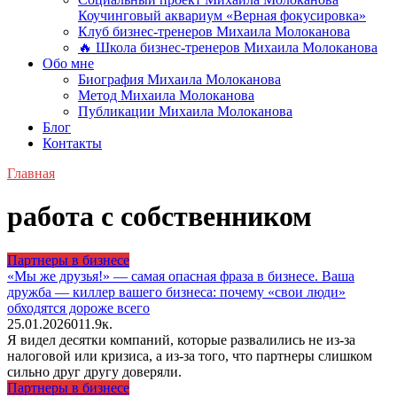
Коучинговый аквариум «Верная фокусировка»
Клуб бизнес-тренеров Михаила Молоканова
🔥 Школа бизнес-тренеров Михаила Молоканова
Обо мне
Биография Михаила Молоканова
Метод Михаила Молоканова
Публикации Михаила Молоканова
Блог
Контакты
Главная
работа с собственником
Партнеры в бизнесе
«Мы же друзья!» — самая опасная фраза в бизнесе. Ваша
дружба — киллер вашего бизнеса: почему «свои люди»
обходятся дороже всего
25.01.2026
0
11.9к.
Я видел десятки компаний, которые развалились не из-за
налоговой или кризиса, а из-за того, что партнеры слишком
сильно друг другу доверяли.
Партнеры в бизнесе