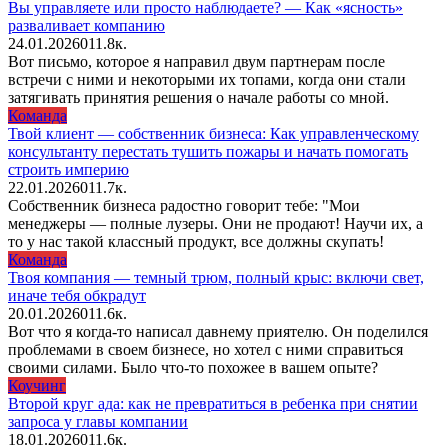
Вы управляете или просто наблюдаете? — Как «ясность»
разваливает компанию
24.01.2026
0
11.8к.
Вот письмо, которое я направил двум партнерам после
встречи с ними и некоторыми их топами, когда они стали
затягивать принятия решения о начале работы со мной.
Команда
Твой клиент — собственник бизнеса: Как управленческому
консультанту перестать тушить пожары и начать помогать
строить империю
22.01.2026
0
11.7к.
Собственник бизнеса радостно говорит тебе: "Мои
менеджеры — полные лузеры. Они не продают! Научи их, а
то у нас такой классный продукт, все должны скупать!
Команда
Твоя компания — темный трюм, полный крыс: включи свет,
иначе тебя обкрадут
20.01.2026
0
11.6к.
Вот что я когда-то написал давнему приятелю. Он поделился
проблемами в своем бизнесе, но хотел с ними справиться
своими силами. Было что-то похожее в вашем опыте?
Коучинг
Второй круг ада: как не превратиться в ребенка при снятии
запроса у главы компании
18.01.2026
0
11.6к.