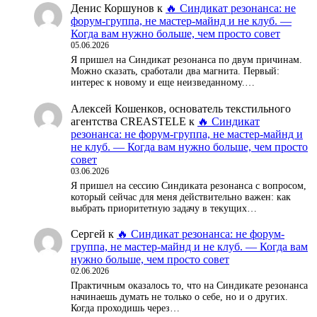
Денис Коршунов
к
🔥 Синдикат резонанса: не
форум-группа, не мастер-майнд и не клуб. —
Когда вам нужно больше, чем просто совет
05.06.2026
Я пришел на Синдикат резонанса по двум причинам.
Можно сказать, сработали два магнита. Первый:
интерес к новому и еще неизведанному.…
Алексей Кошенков, основатель текстильного
агентства CREASTELE
к
🔥 Синдикат
резонанса: не форум-группа, не мастер-майнд и
не клуб. — Когда вам нужно больше, чем просто
совет
03.06.2026
Я пришел на сессию Синдиката резонанса с вопросом,
который сейчас для меня действительно важен: как
выбрать приоритетную задачу в текущих…
Сергей
к
🔥 Синдикат резонанса: не форум-
группа, не мастер-майнд и не клуб. — Когда вам
нужно больше, чем просто совет
02.06.2026
Практичным оказалось то, что на Синдикате резонанса
начинаешь думать не только о себе, но и о других.
Когда проходишь через…