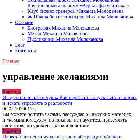
Коучинговый аквариум «Верная фокусировка»
Клуб бизнес-тренеров Михаила Молоканова
🔥 Школа бизнес-тренеров Михаила Молоканова
Обо мне
Биография Михаила Молоканова
Метод Михаила Молоканова
Публикации Михаила Молоканова
Блог
Контакты
Главная
управление желаниями
Команда
Искусство не нести чушь: Как перестать тонуть в абстракциях
и начать управлять в реальности
06.02.2026
0
12к.
Вы можете болтать часами, рассуждая о «высоких материях»
и «командном духе», но пока вы не научитесь приземлять
свои слова до уровня фактов и действий
Команда
Перестаньте нести чушь: как ваши абстракции убивают