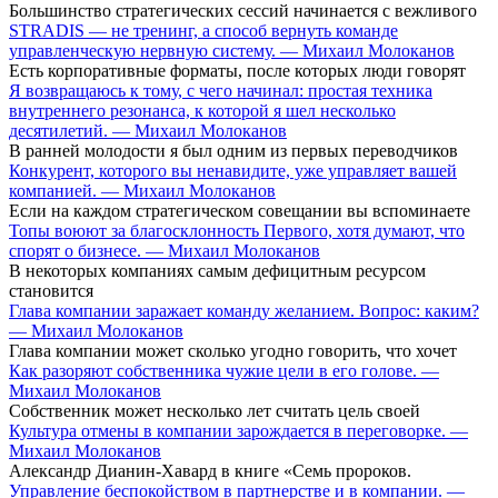
Большинство стратегических сессий начинается с вежливого
STRADIS — не тренинг, а способ вернуть команде
управленческую нервную систему. — Михаил Молоканов
Есть корпоративные форматы, после которых люди говорят
Я возвращаюсь к тому, с чего начинал: простая техника
внутреннего резонанса, к которой я шел несколько
десятилетий. — Михаил Молоканов
В ранней молодости я был одним из первых переводчиков
Конкурент, которого вы ненавидите, уже управляет вашей
компанией. — Михаил Молоканов
Если на каждом стратегическом совещании вы вспоминаете
Топы воюют за благосклонность Первого, хотя думают, что
спорят о бизнесе. — Михаил Молоканов
В некоторых компаниях самым дефицитным ресурсом
становится
Глава компании заражает команду желанием. Вопрос: каким?
— Михаил Молоканов
Глава компании может сколько угодно говорить, что хочет
Как разоряют собственника чужие цели в его голове. —
Михаил Молоканов
Собственник может несколько лет считать цель своей
Культура отмены в компании зарождается в переговорке. —
Михаил Молоканов
Александр Дианин-Хавард в книге «Семь пророков.
Управление беспокойством в партнерстве и в компании. —