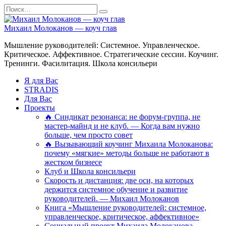
Перейти
Search
к
for:
содержанию
Михаил Молоканов — коуч глав
Мышление руководителей: Системное. Управленческое.
Критическое. Аффективное. Стратегические сессии. Коучинг.
Тренинги. Фасилитация. Школа консильери
Я для Вас
STRADIS
Для Вас
Проекты
🔥 Синдикат резонанса: не форум-группа, не
мастер-майнд и не клуб. — Когда вам нужно
больше, чем просто совет
🔥 Вызывающий коучинг Михаила Молоканова:
почему «мягкие» методы больше не работают в
жестком бизнесе
Клуб и Школа консильери
Скорость и дистанция: две оси, на которых
держится системное обучение и развитие
руководителей. — Михаил Молоканов
Книга «Мышление руководителей: системное,
управленческое, критическое, аффективное»
Социальный проект Михаила Молоканова