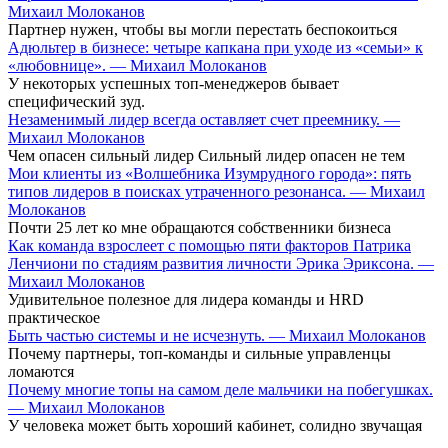
Михаил Молоканов
Партнер нужен, чтобы вы могли перестать беспокоиться
Адюльтер в бизнесе: четыре капкана при уходе из «семьи» к
«любовнице». — Михаил Молоканов
У некоторых успешных топ-менеджеров бывает
специфический зуд.
Незаменимый лидер всегда оставляет счет преемнику. —
Михаил Молоканов
Чем опасен сильный лидер Сильный лидер опасен не тем
Мои клиенты из «Волшебника Изумрудного города»: пять
типов лидеров в поисках утраченного резонанса. — Михаил
Молоканов
Почти 25 лет ко мне обращаются собственники бизнеса
Как команда взрослеет с помощью пяти факторов Патрика
Ленчиони по стадиям развития личности Эрика Эриксона. —
Михаил Молоканов
Удивительное полезное для лидера команды и HRD
практическое
Быть частью системы и не исчезнуть. — Михаил Молоканов
Почему партнеры, топ-команды и сильные управленцы
ломаются
Почему многие топы на самом деле мальчики на побегушках.
— Михаил Молоканов
У человека может быть хороший кабинет, солидно звучащая