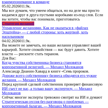
взаимопонимание в команде
05.02.2026
0
11.9к.
Мы все думаем, что умеем общаться, но на деле мы просто
кидаемся друг в друга пустыми коробками из-под слов. Если
вы хотите, чтобы вас понимали, приготовьтесь
Стратегия желаний
Управление желаниями. Как не оказаться в «файлах
Эпштейна» — с любой стороны: хоть жертвой, хоть
насильником
04.02.2026
0
11.9к.
Вы можете не замечать, но ваши желания управляют вашей
карьерой. Хотите спокойствия — вас будут давить. Хотите
власти — рискнете стать тираном.
Для Вас:
Когда чувства собственника бизнеса становятся
корпоративной религией. — Михаил Молоканов
Александр Дианин-Хавард в книге «Семь пророков.
Дороже всего собственнику бизнеса обходятся его чужие
желания. — Михаил Молоканов
Перед крупной сделкой собственник проверяет финансовую
ИИ съест не вас, а только вашу экспертизу. — Михаил
Молоканов
Сейчас многие эксперты тревожно смотрят на ИИ и думают
Стратегическая сессия без разговора о проблемах —
корпоративный балаган. — Михаил Молоканов