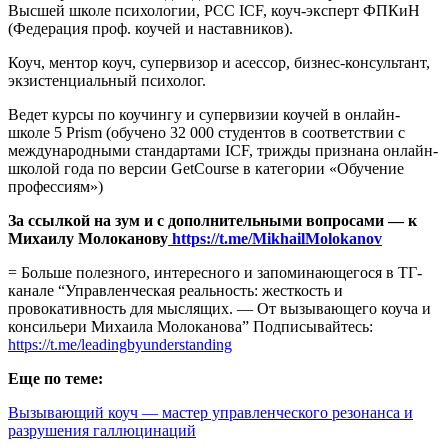
Высшей школе психологии, PCC ICF, коуч-эксперт ФПКиН
(Федерация проф. коучей и наставников).
Коуч, ментор коуч, супервизор и асессор, бизнес-консультант,
экзистенциальный психолог.
Ведет курсы по коучингу и супервизии коучей в онлайн-
школе 5 Prism (обучено 32 000 студентов в соответствии с
международными стандартами ICF, трижды признана онлайн-
школой года по версии GetCourse в категории «Обучение
профессиям»)
За ссылкой на зум и с дополнительными вопросами — к
Михаилу Молоканову
https://t.me/MikhailMolokanov
= Больше полезного, интересного и запоминающегося в ТГ-
канале “Управленческая реальность: жесткость и
провокативность для мыслящих. — От вызывающего коуча и
консильери Михаила Молоканова” Подписывайтесь:
https://t.me/leadingbyunderstanding
Еще по теме:
Вызывающий коуч — мастер управленческого резонанса и
разрушения галлюцинаций