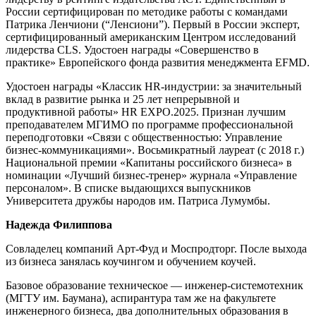
России сертифицирован по методике работы с командами
Патрика Ленчиони (“Ленсиони”). Первый в России эксперт,
сертифицированный американским Центром исследований
лидерства CLS. Удостоен награды «Совершенство в
практике» Европейского фонда развития менеджмента EFMD.
Удостоен награды «Классик HR-индустрии: за значительный
вклад в развитие рынка и 25 лет непрерывной и
продуктивной работы» HR EXPO.2025. Признан лучшим
преподавателем МГИМО по программе профессиональной
переподготовки «Связи с общественностью: Управление
бизнес-коммуникациями». Восьмикратный лауреат (с 2018 г.)
Национальной премии «Капитаны российского бизнеса» в
номинации «Лучший бизнес-тренер» журнала «Управление
персоналом». В списке выдающихся выпускников
Университета дружбы народов им. Патриса Лумумбы.
Надежда Филиппова
Совладелец компаний Арт-Фуд и Моспродторг. После выхода
из бизнеса занялась коучингом и обучением коучей.
Базовое образование техническое — инженер-системотехник
(МГТУ им. Баумана), аспирантура там же на факультете
инженерного бизнеса, два дополнительных образования в