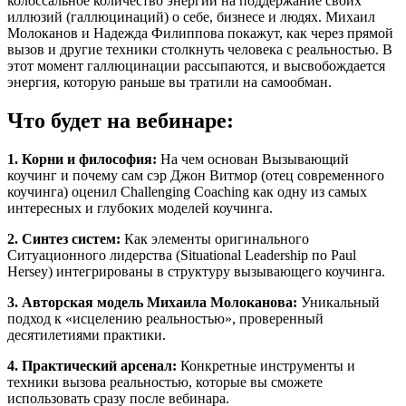
колоссальное количество энергии на поддержание своих
иллюзий (галлюцинаций) о себе, бизнесе и людях. Михаил
Молоканов и Надежда Филиппова покажут, как через прямой
вызов и другие техники столкнуть человека с реальностью. В
этот момент галлюцинации рассыпаются, и высвобождается
энергия, которую раньше вы тратили на самообман.
Что будет на вебинаре:
1. Корни и философия:
На чем основан Вызывающий
коучинг и почему сам сэр Джон Витмор (отец современного
коучинга) оценил Challenging Coaching как одну из самых
интересных и глубоких моделей коучинга.
2. Синтез систем:
Как элементы оригинального
Ситуационного лидерства (Situational Leadership по Paul
Hersey) интегрированы в структуру вызывающего коучинга.
3. Авторская модель Михаила Молоканова:
Уникальный
подход к «исцелению реальностью», проверенный
десятилетиями практики.
4. Практический арсенал:
Конкретные инструменты и
техники вызова реальностью, которые вы сможете
использовать сразу после вебинара.