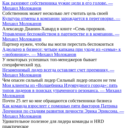
Как разоряют собственника чужие цели в его голове. —
Михаил Молоканов
Собственник может несколько лет считать цель своей
Культура отмены в компании зарождается в переговорке. —
Михаил Молоканов
Александр Дианин-Хавард в книге «Семь пророков.
Управление беспокойством в партнерстве и в компании. —
Михаил Молоканов
Партнер нужен, чтобы вы могли перестать беспокоиться
Адюльтер в бизнесе: четыре капкана при уходе из «семьи» к
«любовнице». — Михаил Молоканов
У некоторых успешных топ-менеджеров бывает
специфический зуд.
Незаменимый лидер всегда оставляет счет преемнику. —
Михаил Молоканов
Чем опасен сильный лидер Сильный лидер опасен не тем
Мои клиенты из «Волшебника Изумрудного города»: пять
типов лидеров в поисках утраченного резонанса. — Михаил
Молоканов
Почти 25 лет ко мне обращаются собственники бизнеса
Как команда взрослеет с помощью пяти факторов Патрика
Ленчиони по стадиям развития личности Эрика Эриксона. —
Михаил Молоканов
Удивительное полезное для лидера команды и HRD
практическое