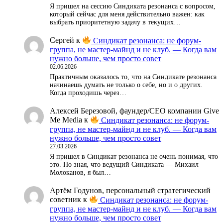
Я пришел на сессию Синдиката резонанса с вопросом,
который сейчас для меня действительно важен: как
выбрать приоритетную задачу в текущих…
Сергей
к
Синдикат резонанса: не форум-
группа, не мастер-майнд и не клуб. — Когда вам
нужно больше, чем просто совет
02.06.2026
Практичным оказалось то, что на Синдикате резонанса
начинаешь думать не только о себе, но и о других.
Когда проходишь через…
Алексей Березовой, фаундер/СЕО компании Give
Me Media
к
Синдикат резонанса: не форум-
группа, не мастер-майнд и не клуб. — Когда вам
нужно больше, чем просто совет
27.03.2026
Я пришел в Синдикат резонанса не очень понимая, что
это. Но зная, что ведущий Синдиката — Михаил
Молоканов, я был…
Артём Годунов, персональный стратегический
советник
к
Синдикат резонанса: не форум-
группа, не мастер-майнд и не клуб. — Когда вам
нужно больше, чем просто совет