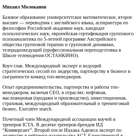
Михаил Молоканов
Базовое образование университетское математическое, второе
высшее — переводчик с английского языка, аспирантура по
философии Российской академии наук, кандидат
психологических наук, европейская сертификация группового
психоаналитика по 5-летней программе Австрийского
общества групповой терапии и групповой динамики,
телерадиоведущий (профессиональная переподготовка в
Школе телевидения ОСТАНКИНО).
Коуч глав. Международный эксперт и ведущий
стратегических сессий по лидерству, партнерству в бизнесе и
сыгранности команд топ-менеджеров.
Опыт предпринимательства, партнерства и работы топ-
менеджером, включая CEO, в отраслях: нефтяная,
масложировая (продажи и производство), инвестиционная,
страховая, международный образовательный и тренинговый
бизнес, Executive search.
Почетный член Международной ассоциации коучей и
тренеров ICTA. В десятке тренеров-брендов ИД
“Коммерсант”. Второй после Ицхака Адизеса эксперт по
лидерству в рейтинге издательства АСТ. Единственный в