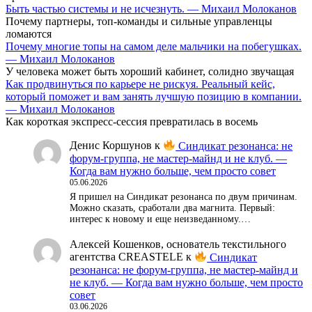
Быть частью системы и не исчезнуть. — Михаил Молоканов
Почему партнеры, топ-команды и сильные управленцы
ломаются
Почему многие топы на самом деле мальчики на побегушках.
— Михаил Молоканов
У человека может быть хороший кабинет, солидно звучащая
Как продвинуться по карьере не рискуя. Реальный кейс,
который поможет и вам занять лучшую позицию в компании.
— Михаил Молоканов
Как короткая экспресс-сессия превратилась в восемь
Денис Коршунов
к
Синдикат резонанса: не
форум-группа, не мастер-майнд и не клуб. —
Когда вам нужно больше, чем просто совет
05.06.2026
Я пришел на Синдикат резонанса по двум причинам.
Можно сказать, сработали два магнита. Первый:
интерес к новому и еще неизведанному.…
Алексей Кошенков, основатель текстильного
агентства CREASTELE
к
Синдикат
резонанса: не форум-группа, не мастер-майнд и
не клуб. — Когда вам нужно больше, чем просто
совет
03.06.2026