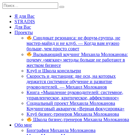
Перейти
Search
к
for:
содержанию
Я для Вас
STRADIS
Для Вас
Проекты
Синдикат резонанса: не форум-группа, не
мастер-майнд и не клуб. — Когда вам нужно
больше, чем просто совет
Вызывающий коучинг Михаила Молоканова:
почему «мягкие» методы больше не работают в
жестком бизнесе
Клуб и Школа консильери
Скорость и дистанция: две оси, на которых
держится системное обучение и развитие
руководителей. — Михаил Молоканов
Книга «Мышление руководителей: системное,
управленческое, критическое, аффективное»
Социальный проект Михаила Молоканова
Коучинговый аквариум «Верная фокусировка»
Клуб бизнес-тренеров Михаила Молоканова
Школа бизнес-тренеров Михаила Молоканова
Обо мне
Биография Михаила Молоканова