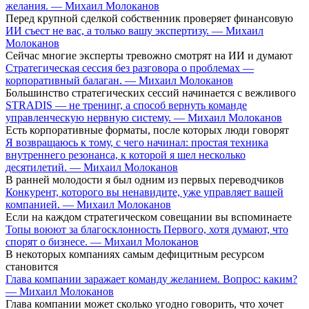
желания. — Михаил Молоканов
Перед крупной сделкой собственник проверяет финансовую
ИИ съест не вас, а только вашу экспертизу. — Михаил
Молоканов
Сейчас многие эксперты тревожно смотрят на ИИ и думают
Стратегическая сессия без разговора о проблемах —
корпоративный балаган. — Михаил Молоканов
Большинство стратегических сессий начинается с вежливого
STRADIS — не тренинг, а способ вернуть команде
управленческую нервную систему. — Михаил Молоканов
Есть корпоративные форматы, после которых люди говорят
Я возвращаюсь к тому, с чего начинал: простая техника
внутреннего резонанса, к которой я шел несколько
десятилетий. — Михаил Молоканов
В ранней молодости я был одним из первых переводчиков
Конкурент, которого вы ненавидите, уже управляет вашей
компанией. — Михаил Молоканов
Если на каждом стратегическом совещании вы вспоминаете
Топы воюют за благосклонность Первого, хотя думают, что
спорят о бизнесе. — Михаил Молоканов
В некоторых компаниях самым дефицитным ресурсом
становится
Глава компании заражает команду желанием. Вопрос: каким?
— Михаил Молоканов
Глава компании может сколько угодно говорить, что хочет