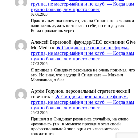
группа, не мастер-майнд и не клуб. — Когда вам
нужно больше, чем просто совет
02.06.2026
Практичным оказалось то, что на Синдикате резонанса
начинаешь думать не только о себе, но и о других.
Когда проходишь через…
Алексей Березовой, фаундер/СЕО компании Give
Me Media
к
🔥 Синдикат резонанса: не форум-
группа, не мастер-майнд и не клуб. — Когда вам
нужно больше, чем просто совет
27.03.2026
Я пришел в Синдикат резонанса не очень понимая, что
это. Но зная, что ведущий Синдиката — Михаил
Молоканов, я был…
Артём Годунов, персональный стратегический
советник
к
🔥 Синдикат резонанса: не форум-
группа, не мастер-майнд и не клуб. — Когда вам
нужно больше, чем просто совет
26.03.2026
Пришел я в Синдикат резонанса случайно, на слово
«резонанс» (т.к. в моменте проходил этап своей
профессиональной эволюции от классического
консалтинга…