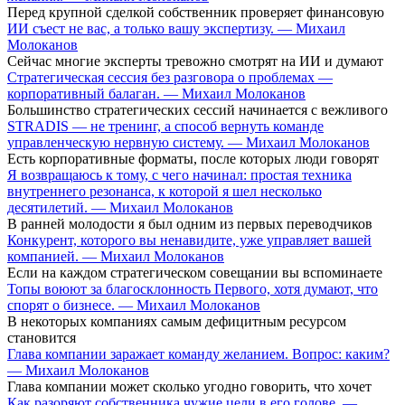
Перед крупной сделкой собственник проверяет финансовую
ИИ съест не вас, а только вашу экспертизу. — Михаил
Молоканов
Сейчас многие эксперты тревожно смотрят на ИИ и думают
Стратегическая сессия без разговора о проблемах —
корпоративный балаган. — Михаил Молоканов
Большинство стратегических сессий начинается с вежливого
STRADIS — не тренинг, а способ вернуть команде
управленческую нервную систему. — Михаил Молоканов
Есть корпоративные форматы, после которых люди говорят
Я возвращаюсь к тому, с чего начинал: простая техника
внутреннего резонанса, к которой я шел несколько
десятилетий. — Михаил Молоканов
В ранней молодости я был одним из первых переводчиков
Конкурент, которого вы ненавидите, уже управляет вашей
компанией. — Михаил Молоканов
Если на каждом стратегическом совещании вы вспоминаете
Топы воюют за благосклонность Первого, хотя думают, что
спорят о бизнесе. — Михаил Молоканов
В некоторых компаниях самым дефицитным ресурсом
становится
Глава компании заражает команду желанием. Вопрос: каким?
— Михаил Молоканов
Глава компании может сколько угодно говорить, что хочет
Как разоряют собственника чужие цели в его голове. —