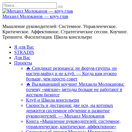
Перейти
Search
к
for:
содержанию
Михаил Молоканов — коуч глав
Мышление руководителей: Системное. Управленческое.
Критическое. Аффективное. Стратегические сессии. Коучинг.
Тренинги. Фасилитация. Школа консильери
Я для Вас
STRADIS
Для Вас
Проекты
🔥 Синдикат резонанса: не форум-группа, не
мастер-майнд и не клуб. — Когда вам нужно
больше, чем просто совет
🔥 Вызывающий коучинг Михаила Молоканова:
почему «мягкие» методы больше не работают в
жестком бизнесе
Клуб и Школа консильери
Скорость и дистанция: две оси, на которых
держится системное обучение и развитие
руководителей. — Михаил Молоканов
Книга «Мышление руководителей: системное,
управленческое, критическое, аффективное»
Социальный проект Михаила Молоканова