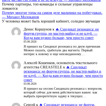
Почему партнеры, топ-команды и сильные управленцы
ломаются
Почему многие топы на самом деле мальчики на побегушках.
— Михаил Молоканов
У человека может быть хороший кабинет, солидно звучащая
Денис Коршунов
к
🔥 Синдикат резонанса: не
форум-группа, не мастер-майнд и не клуб. —
Когда вам нужно больше, чем просто совет
05.06.2026
Я пришел на Синдикат резонанса по двум причинам.
Можно сказать, сработали два магнита. Первый:
интерес к новому и еще неизведанному.…
Алексей Кошенков, основатель текстильного
агентства CREASTELE
к
🔥 Синдикат
резонанса: не форум-группа, не мастер-майнд и
не клуб. — Когда вам нужно больше, чем просто
совет
03.06.2026
Я пришел на сессию Синдиката резонанса с вопросом,
который сейчас для меня действительно важен: как
выбрать приоритетную задачу в текущих…
Сергей
к
🔥 Синдикат резонанса: не форум-