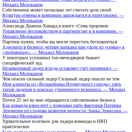
Михаил Молоканов
Собственник может несколько лет считать цель своей
Культура отмены в компании зарождается в переговорке. —
Михаил Молоканов
Александр Дианин-Хавард в книге «Семь пророков.
Управление беспокойством в партнерстве и в компании. —
Михаил Молоканов
Партнер нужен, чтобы вы могли перестать беспокоиться
Адюльтер в бизнесе: четыре капкана при уходе из «семьи» к
«любовнице». — Михаил Молоканов
У некоторых успешных топ-менеджеров бывает
специфический зуд.
Незаменимый лидер всегда оставляет счет преемнику. —
Михаил Молоканов
Чем опасен сильный лидер Сильный лидер опасен не тем
Мои клиенты из «Волшебника Изумрудного города»: пять
типов лидеров в поисках утраченного резонанса. — Михаил
Молоканов
Почти 25 лет ко мне обращаются собственники бизнеса
Как команда взрослеет с помощью пяти факторов Патрика
Ленчиони по стадиям развития личности Эрика Эриксона. —
Михаил Молоканов
Удивительное полезное для лидера команды и HRD
практическое
Быть частью системы и не исчезнуть. — Михаил Молоканов