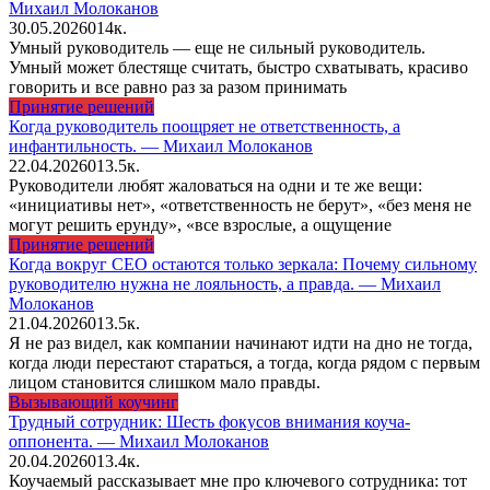
Михаил Молоканов
30.05.2026
0
14к.
Умный руководитель — еще не сильный руководитель.
Умный может блестяще считать, быстро схватывать, красиво
говорить и все равно раз за разом принимать
Принятие решений
Когда руководитель поощряет не ответственность, а
инфантильность. — Михаил Молоканов
22.04.2026
0
13.5к.
Руководители любят жаловаться на одни и те же вещи:
«инициативы нет», «ответственность не берут», «без меня не
могут решить ерунду», «все взрослые, а ощущение
Принятие решений
Когда вокруг CEO остаются только зеркала: Почему сильному
руководителю нужна не лояльность, а правда. — Михаил
Молоканов
21.04.2026
0
13.5к.
Я не раз видел, как компании начинают идти на дно не тогда,
когда люди перестают стараться, а тогда, когда рядом с первым
лицом становится слишком мало правды.
Вызывающий коучинг
Трудный сотрудник: Шесть фокусов внимания коуча-
оппонента. — Михаил Молоканов
20.04.2026
0
13.4к.
Коучаемый рассказывает мне про ключевого сотрудника: тот