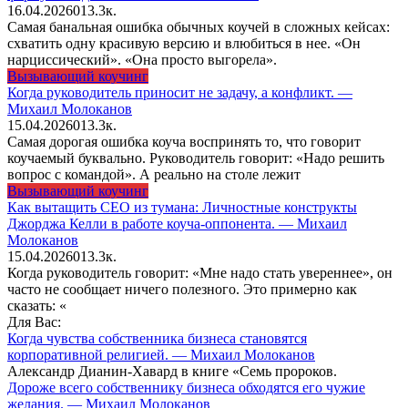
16.04.2026
0
13.3к.
Самая банальная ошибка обычных коучей в сложных кейсах:
схватить одну красивую версию и влюбиться в нее. «Он
нарциссический». «Она просто выгорела».
Вызывающий коучинг
Когда руководитель приносит не задачу, а конфликт. —
Михаил Молоканов
15.04.2026
0
13.3к.
Самая дорогая ошибка коуча воспринять то, что говорит
коучаемый буквально. Руководитель говорит: «Надо решить
вопрос с командой». А реально на столе лежит
Вызывающий коучинг
Как вытащить CEO из тумана: Личностные конструкты
Джорджа Келли в работе коуча-оппонента. — Михаил
Молоканов
15.04.2026
0
13.3к.
Когда руководитель говорит: «Мне надо стать увереннее», он
часто не сообщает ничего полезного. Это примерно как
сказать: «
Для Вас:
Когда чувства собственника бизнеса становятся
корпоративной религией. — Михаил Молоканов
Александр Дианин-Хавард в книге «Семь пророков.
Дороже всего собственнику бизнеса обходятся его чужие
желания. — Михаил Молоканов