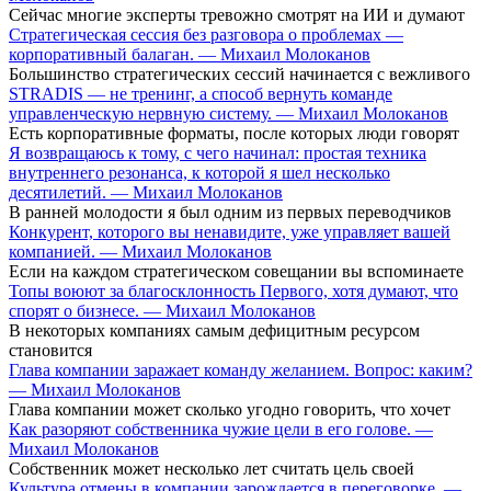
Сейчас многие эксперты тревожно смотрят на ИИ и думают
Стратегическая сессия без разговора о проблемах —
корпоративный балаган. — Михаил Молоканов
Большинство стратегических сессий начинается с вежливого
STRADIS — не тренинг, а способ вернуть команде
управленческую нервную систему. — Михаил Молоканов
Есть корпоративные форматы, после которых люди говорят
Я возвращаюсь к тому, с чего начинал: простая техника
внутреннего резонанса, к которой я шел несколько
десятилетий. — Михаил Молоканов
В ранней молодости я был одним из первых переводчиков
Конкурент, которого вы ненавидите, уже управляет вашей
компанией. — Михаил Молоканов
Если на каждом стратегическом совещании вы вспоминаете
Топы воюют за благосклонность Первого, хотя думают, что
спорят о бизнесе. — Михаил Молоканов
В некоторых компаниях самым дефицитным ресурсом
становится
Глава компании заражает команду желанием. Вопрос: каким?
— Михаил Молоканов
Глава компании может сколько угодно говорить, что хочет
Как разоряют собственника чужие цели в его голове. —
Михаил Молоканов
Собственник может несколько лет считать цель своей
Культура отмены в компании зарождается в переговорке. —