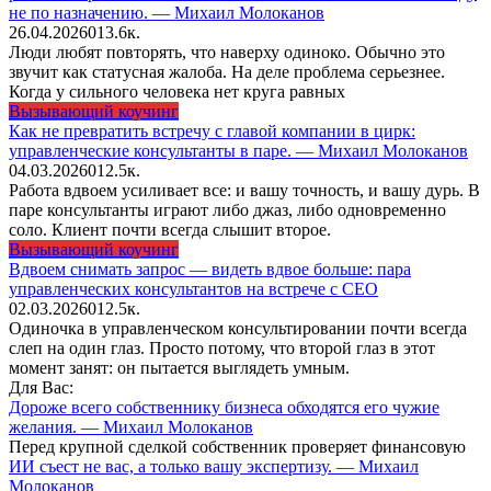
не по назначению. — Михаил Молоканов
26.04.2026
0
13.6к.
Люди любят повторять, что наверху одиноко. Обычно это
звучит как статусная жалоба. На деле проблема серьезнее.
Когда у сильного человека нет круга равных
Вызывающий коучинг
Как не превратить встречу с главой компании в цирк:
управленческие консультанты в паре. — Михаил Молоканов
04.03.2026
0
12.5к.
Работа вдвоем усиливает все: и вашу точность, и вашу дурь. В
паре консультанты играют либо джаз, либо одновременно
соло. Клиент почти всегда слышит второе.
Вызывающий коучинг
Вдвоем снимать запрос — видеть вдвое больше: пара
управленческих консультантов на встрече с CEO
02.03.2026
0
12.5к.
Одиночка в управленческом консультировании почти всегда
слеп на один глаз. Просто потому, что второй глаз в этот
момент занят: он пытается выглядеть умным.
Для Вас:
Дороже всего собственнику бизнеса обходятся его чужие
желания. — Михаил Молоканов
Перед крупной сделкой собственник проверяет финансовую
ИИ съест не вас, а только вашу экспертизу. — Михаил
Молоканов