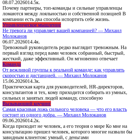
08.07.2026
0
14.5к.
Почему партнеры, топ-команды и сильные управленцы
ломаются между лояльностью и собственной позицией В
компании есть два способа испортить себе жизнь.
Управленческое мышление
Не тревога ли управляет вашей компанией? — Михаил
Молоканов
06.07.2026
0
14.4к.
Тревожный руководитель редко выглядит тревожным. На
первый взгляд перед вами человек собранный, быстрый,
жесткий, даже эффективный. Он мгновенно отвечает
Команда
От вежливой группы к реальной команде: как управлять
скоростью и дистанцией. — Михаил Молоканов
15.06.2026
0
14.3к.
Практическая карта для руководителей, HR-директоров,
консультантов и тех, кому приходится собирать из умных,
сильных и занятых людей команду, способную
Вызывающий коучинг
Самая красивая ложь сильного человека — что его власть
состоит из одного добра. — Михаил Молоканов
09.06.2026
0
14.2к.
Когда приходит не человек, а его теория о мире Ко мне на
консультацию пришел человек, которого многие назвали бы
завидным клиентом: умный, с деньгами