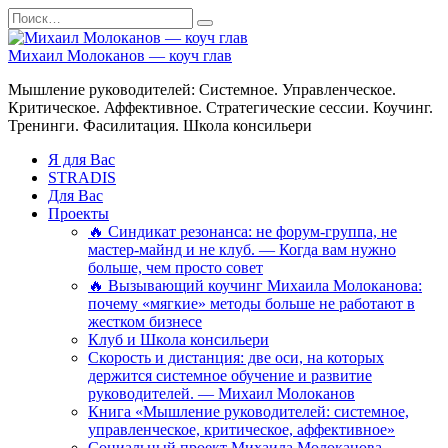
Перейти
Search
к
for:
содержанию
Михаил Молоканов — коуч глав
Мышление руководителей: Системное. Управленческое.
Критическое. Аффективное. Стратегические сессии. Коучинг.
Тренинги. Фасилитация. Школа консильери
Я для Вас
STRADIS
Для Вас
Проекты
🔥 Синдикат резонанса: не форум-группа, не
мастер-майнд и не клуб. — Когда вам нужно
больше, чем просто совет
🔥 Вызывающий коучинг Михаила Молоканова:
почему «мягкие» методы больше не работают в
жестком бизнесе
Клуб и Школа консильери
Скорость и дистанция: две оси, на которых
держится системное обучение и развитие
руководителей. — Михаил Молоканов
Книга «Мышление руководителей: системное,
управленческое, критическое, аффективное»
Социальный проект Михаила Молоканова