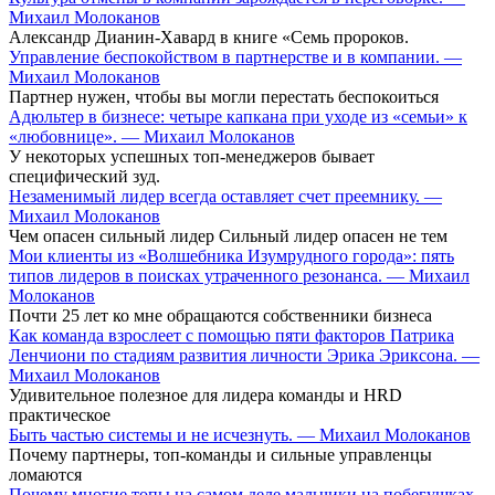
Михаил Молоканов
Александр Дианин-Хавард в книге «Семь пророков.
Управление беспокойством в партнерстве и в компании. —
Михаил Молоканов
Партнер нужен, чтобы вы могли перестать беспокоиться
Адюльтер в бизнесе: четыре капкана при уходе из «семьи» к
«любовнице». — Михаил Молоканов
У некоторых успешных топ-менеджеров бывает
специфический зуд.
Незаменимый лидер всегда оставляет счет преемнику. —
Михаил Молоканов
Чем опасен сильный лидер Сильный лидер опасен не тем
Мои клиенты из «Волшебника Изумрудного города»: пять
типов лидеров в поисках утраченного резонанса. — Михаил
Молоканов
Почти 25 лет ко мне обращаются собственники бизнеса
Как команда взрослеет с помощью пяти факторов Патрика
Ленчиони по стадиям развития личности Эрика Эриксона. —
Михаил Молоканов
Удивительное полезное для лидера команды и HRD
практическое
Быть частью системы и не исчезнуть. — Михаил Молоканов
Почему партнеры, топ-команды и сильные управленцы
ломаются
Почему многие топы на самом деле мальчики на побегушках.