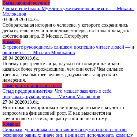
Вызывающий коучинг
Деньги еще были. Мужчина уже начинал исчезать. — Михаил
Молоканов
03.06.2026
0
14.3к.
Собирательная история о человеке, у которого сохранились
деньги, тело, вкус и приличные манеры, но стала пропадать
собственная игра. В Москве, Петербурге
Команда
В тревоге руководитель слишком поспешно читает людей — и
ошибается. — Михаил Молоканов
28.04.2026
0
13.6к.
Почему при тревоге лица, паузы и интонации начинают
казаться более угрожающими, чем они есть? Чем сильнее
тревога, тем быстрее человек додумывает за других их
намерения.
Самодостаточность и стресс
Стыд предпринимателя: Что мешает заявлять о себе,
продавать, руководить. — Михаил Молоканов
27.04.2026
0
13.6к.
Некоторые предприниматели приходят ко мне в коучинг с
запросом на финансовый рост. И как выясняется на
коучинговых сессиях, не растут они не не потому
Команда
Сильным, успешным и состоявшимся нужно пространство
резонанса равных: иначе они начинают использовать команду