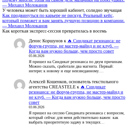
— Михаил Молоканов
У человека может быть хороший кабинет, солидно звучащая
Как продвинуться по карьере не рискуя. Реальный кейс,
который поможет и вам занять лучшую позицию в компании.
— Михаил Молоканов
Как короткая экспресс-сессия превратилась в восемь
Денис Коршунов
к
🔥 Синдикат резонанса: не
форум-группа, не мастер-майнд и не клуб. —
Когда вам нужно больше, чем просто совет
05.06.2026
Я пришел на Синдикат резонанса по двум причинам.
Можно сказать, сработали два магнита. Первый:
интерес к новому и еще неизведанному.…
Алексей Кошенков, основатель текстильного
агентства CREASTELE
к
🔥 Синдикат
резонанса: не форум-группа, не мастер-майнд и
не клуб. — Когда вам нужно больше, чем просто
совет
03.06.2026
Я пришел на сессию Синдиката резонанса с вопросом,
который сейчас для меня действительно важен: как
выбрать приоритетную задачу в текущих…