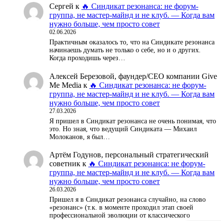
Сергей
к
🔥 Синдикат резонанса: не форум-
группа, не мастер-майнд и не клуб. — Когда вам
нужно больше, чем просто совет
02.06.2026
Практичным оказалось то, что на Синдикате резонанса
начинаешь думать не только о себе, но и о других.
Когда проходишь через…
Алексей Березовой, фаундер/СЕО компании Give
Me Media
к
🔥 Синдикат резонанса: не форум-
группа, не мастер-майнд и не клуб. — Когда вам
нужно больше, чем просто совет
27.03.2026
Я пришел в Синдикат резонанса не очень понимая, что
это. Но зная, что ведущий Синдиката — Михаил
Молоканов, я был…
Артём Годунов, персональный стратегический
советник
к
🔥 Синдикат резонанса: не форум-
группа, не мастер-майнд и не клуб. — Когда вам
нужно больше, чем просто совет
26.03.2026
Пришел я в Синдикат резонанса случайно, на слово
«резонанс» (т.к. в моменте проходил этап своей
профессиональной эволюции от классического