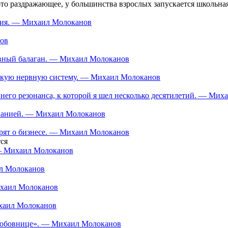
-то раздражающее, у большинства взрослых запускается школьная 
ания. — Михаил Молоканов
нов
тивный балаган. — Михаил Молоканов
ескую нервную систему. — Михаил Молоканов
еннего резонанса, к которой я шел несколько десятилетий. — Ми
мпанией. — Михаил Молоканов
орят о бизнесе. — Михаил Молоканов
ся
 — Михаил Молоканов
ил Молоканов
ихаил Молоканов
ихаил Молоканов
 «любовнице». — Михаил Молоканов