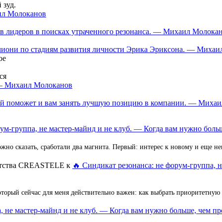
 зуд.
аил Молоканов
в лидеров в поисках утраченного резонанса. — Михаил Молока
нчиони по стадиям развития личности Эрика Эриксона. — Миха
ое
ся
 — Михаил Молоканов
орый поможет и вам занять лучшую позицию в компании. — Миха
ум-группа, не мастер-майнд и не клуб. — Когда вам нужно больш
но сказать, сработали два магнита. Первый: интерес к новому и еще 
ентства CREASTELE
к
🔥 Синдикат резонанса: не форум-группа, 
оторый сейчас для меня действительно важен: как выбрать приоритетную
, не мастер-майнд и не клуб. — Когда вам нужно больше, чем пр