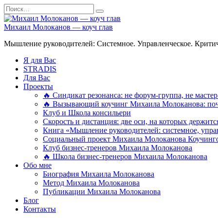
Перейти
Search
к
for:
содержанию
Михаил Молоканов — коуч глав
Мышление руководителей: Системное. Управленческое. Критич
Я для Вас
STRADIS
Для Вас
Проекты
🔥 Синдикат резонанса: не форум-группа, не мастер
🔥 Вызывающий коучинг Михаила Молоканова: поче
Клуб и Школа консильери
Скорость и дистанция: две оси, на которых держит
Книга «Мышление руководителей: системное, управ
Социальный проект Михаила Молоканова Коучинго
Клуб бизнес-тренеров Михаила Молоканова
🔥 Школа бизнес-тренеров Михаила Молоканова
Обо мне
Биография Михаила Молоканова
Метод Михаила Молоканова
Публикации Михаила Молоканова
Блог
Контакты