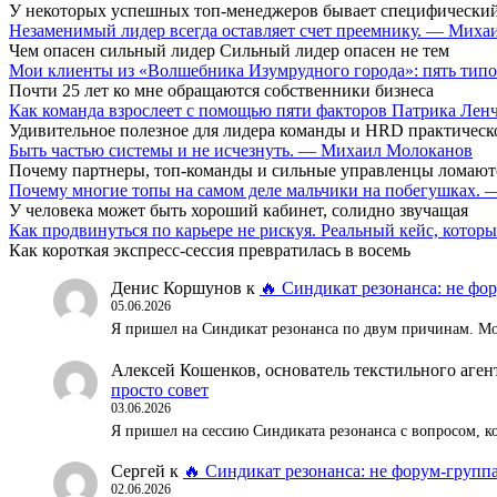
У некоторых успешных топ-менеджеров бывает специфический
Незаменимый лидер всегда оставляет счет преемнику. — Мих
Чем опасен сильный лидер Сильный лидер опасен не тем
Мои клиенты из «Волшебника Изумрудного города»: пять типо
Почти 25 лет ко мне обращаются собственники бизнеса
Как команда взрослеет с помощью пяти факторов Патрика Ле
Удивительное полезное для лидера команды и HRD практическ
Быть частью системы и не исчезнуть. — Михаил Молоканов
Почему партнеры, топ-команды и сильные управленцы ломают
Почему многие топы на самом деле мальчики на побегушках.
У человека может быть хороший кабинет, солидно звучащая
Как продвинуться по карьере не рискуя. Реальный кейс, кот
Как короткая экспресс-сессия превратилась в восемь
Денис Коршунов
к
🔥 Синдикат резонанса: не фор
05.06.2026
Я пришел на Синдикат резонанса по двум причинам. Мож
Алексей Кошенков, основатель текстильного аг
просто совет
03.06.2026
Я пришел на сессию Синдиката резонанса с вопросом, к
Сергей
к
🔥 Синдикат резонанса: не форум-группа
02.06.2026