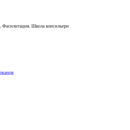
и. Фасилитация. Школа консильери
локанов