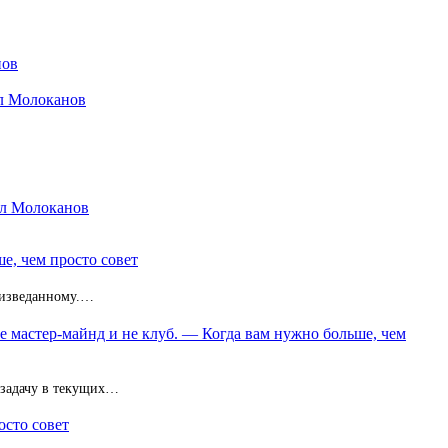
нов
ил Молоканов
ил Молоканов
е, чем просто совет
неизведанному.…
не мастер-майнд и не клуб. — Когда вам нужно больше, чем
 задачу в текущих…
осто совет