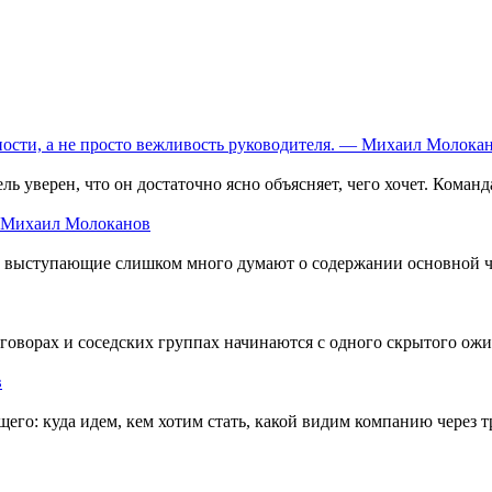
ости, а не просто вежливость руководителя. — Михаил Молока
ль уверен, что он достаточно ясно объясняет, чего хочет. Команд
— Михаил Молоканов
ь: выступающие слишком много думают о содержании основной ч
зговорах и соседских группах начинаются с одного скрытого ож
в
его: куда идем, кем хотим стать, какой видим компанию через т