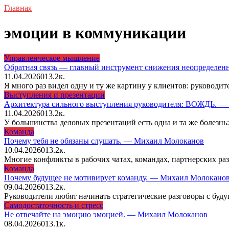
Главная
эмоции в коммуникации
Управленческое мышление
Обратная связь — главный инструмент снижения неопределенн
11.04.2026
0
13.2к.
Я много раз видел одну и ту же картину у клиентов: руководите
Выступления и презентации
Архитектура сильного выступления руководителя: ВОЖДЬ. 
11.04.2026
0
13.2к.
У большинства деловых презентаций есть одна и та же болезн
Команда
Почему тебя не обязаны слушать. — Михаил Молоканов
10.04.2026
0
13.2к.
Многие конфликты в рабочих чатах, командах, партнерских ра
Команда
Почему будущее не мотивирует команду. — Михаил Молокано
09.04.2026
0
13.2к.
Руководители любят начинать стратегические разговоры с будущ
Самодостаточность и стресс
Не отвечайте на эмоцию эмоцией. — Михаил Молоканов
08.04.2026
0
13.1к.