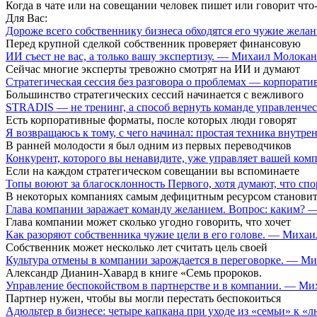
Когда в чате или на совещании человек пишет или говорит что
Для Вас:
Дороже всего собственнику бизнеса обходятся его чужие жел
Перед крупной сделкой собственник проверяет финансовую
ИИ съест не вас, а только вашу экспертизу. — Михаил Молока
Сейчас многие эксперты тревожно смотрят на ИИ и думают
Стратегическая сессия без разговора о проблемах — корпора
Большинство стратегических сессий начинается с вежливого
STRADIS — не тренинг, а способ вернуть команде управленч
Есть корпоративные форматы, после которых люди говорят
Я возвращаюсь к тому, с чего начинал: простая техника внутр
В ранней молодости я был одним из первых переводчиков
Конкурент, которого вы ненавидите, уже управляет вашей ко
Если на каждом стратегическом совещании вы вспоминаете
Топы воюют за благосклонность Первого, хотя думают, что сп
В некоторых компаниях самым дефицитным ресурсом становит
Глава компании заражает команду желанием. Вопрос: каким?
Глава компании может сколько угодно говорить, что хочет
Как разоряют собственника чужие цели в его голове. — Миха
Собственник может несколько лет считать цель своей
Культура отмены в компании зарождается в переговорке. — М
Александр Дианин-Хавард в книге «Семь пророков.
Управление беспокойством в партнерстве и в компании. — М
Партнер нужен, чтобы вы могли перестать беспокоиться
Адюльтер в бизнесе: четыре капкана при уходе из «семьи» к