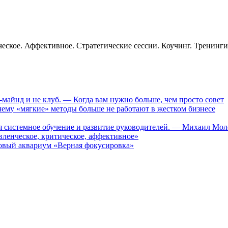
еское. Аффективное. Стратегические сессии. Коучинг. Тренинг
-майнд и не клуб. — Когда вам нужно больше, чем просто совет
му «мягкие» методы больше не работают в жестком бизнесе
ся системное обучение и развитие руководителей. — Михаил Мо
ленческое, критическое, аффективное»
вый аквариум «Верная фокусировка»