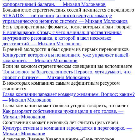
корпоративный балаган. — Михаил Молоканов
Большинство стратегических сессий начинается с вежливого
STRADIS — не тренинг, а способ вернуть команде
управленческую нервную систему. — Михаил Молоканов
Есть корпоративные форматы, после которых люди говорят
Я возвращаюсь к тому, с чего начинал: простая техника
внутреннего резонанса, к которой я шел несколько
десятилетий. — Михаил Молоканов
В ранней молодости я был одним из первых переводчиков
Конкурент, которого вы ненавидите, уже управляет вашей
компанией. — Михаил Молоканов
Если на каждом стратегическом совещании вы вспоминаете
Топы воюют за благосклонность Первого, хотя думают, что
спорят о бизнесе. — Михаил Молоканов
В некоторых компаниях самым дефицитным ресурсом
становится
Глава компании заражает команду желанием. Вопрос: каким?
— Михаил Молоканов
Глава компании может сколько угодно говорить, что хочет
Как разоряют собственника чужие цели в его голове. —
Михаил Молоканов
Собственник может несколько лет считать цель своей
Культура отмены в компании зарождается в переговорке. —
Михаил Молоканов
Александр Дианин-Хавард в книге «Семь пророков.