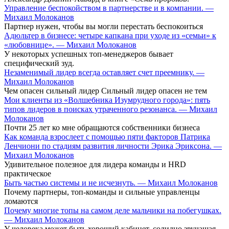
Управление беспокойством в партнерстве и в компании. —
Михаил Молоканов
Партнер нужен, чтобы вы могли перестать беспокоиться
Адюльтер в бизнесе: четыре капкана при уходе из «семьи» к
«любовнице». — Михаил Молоканов
У некоторых успешных топ-менеджеров бывает
специфический зуд.
Незаменимый лидер всегда оставляет счет преемнику. —
Михаил Молоканов
Чем опасен сильный лидер Сильный лидер опасен не тем
Мои клиенты из «Волшебника Изумрудного города»: пять
типов лидеров в поисках утраченного резонанса. — Михаил
Молоканов
Почти 25 лет ко мне обращаются собственники бизнеса
Как команда взрослеет с помощью пяти факторов Патрика
Ленчиони по стадиям развития личности Эрика Эриксона. —
Михаил Молоканов
Удивительное полезное для лидера команды и HRD
практическое
Быть частью системы и не исчезнуть. — Михаил Молоканов
Почему партнеры, топ-команды и сильные управленцы
ломаются
Почему многие топы на самом деле мальчики на побегушках.
— Михаил Молоканов
У человека может быть хороший кабинет, солидно звучащая