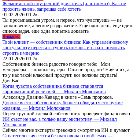
Желания: твой внутренний двигатель (или тормоз). Как не
прожить жизнь, запрещая себе хотеть
01.02.2026
0
11.2к.
Ты просыпаешься утром, и первое, что чувствуешь — не
вдохновение, а легкое раздражение. Еще один день, еще один
список задач, еще одна попытка доказать
Команда
Твой клиент — собственник бизнеса: Как управленческому
консультанту перестать тушить пожары и начать помогать
строить империю
22.01.2026
0
11.7к.
Собственник бизнеса радостно говорит тебе: "Мои
менеджеры — полные лузеры. Они не продают! Научи их, а
то у нас такой классный продукт, все должны скупать!
Для Вас:
Когда чувства собственника бизнеса становятся
корпоративной религией. — Михаил Молоканов
Александр Дианин-Хавард в книге «Семь пророков.
Дороже всего собственнику бизнеса обходятся его чужие
желания. — Михаил Молоканов
Перед крупной сделкой собственник проверяет финансовую
ИИ съест не вас, а только вашу экспертизу. — Михаил
Молоканов
Сейчас многие эксперты тревожно смотрят на ИИ и думают
Стратегическая сессия без разговора о проблемах —