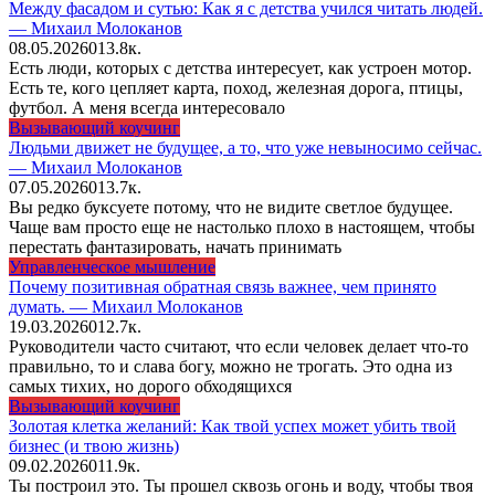
Между фасадом и сутью: Как я с детства учился читать людей.
— Михаил Молоканов
08.05.2026
0
13.8к.
Есть люди, которых с детства интересует, как устроен мотор.
Есть те, кого цепляет карта, поход, железная дорога, птицы,
футбол. А меня всегда интересовало
Вызывающий коучинг
Людьми движет не будущее, а то, что уже невыносимо сейчас.
— Михаил Молоканов
07.05.2026
0
13.7к.
Вы редко буксуете потому, что не видите светлое будущее.
Чаще вам просто еще не настолько плохо в настоящем, чтобы
перестать фантазировать, начать принимать
Управленческое мышление
Почему позитивная обратная связь важнее, чем принято
думать. — Михаил Молоканов
19.03.2026
0
12.7к.
Руководители часто считают, что если человек делает что-то
правильно, то и слава богу, можно не трогать. Это одна из
самых тихих, но дорого обходящихся
Вызывающий коучинг
Золотая клетка желаний: Как твой успех может убить твой
бизнес (и твою жизнь)
09.02.2026
0
11.9к.
Ты построил это. Ты прошел сквозь огонь и воду, чтобы твоя