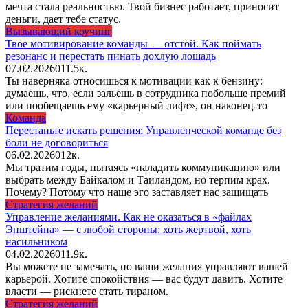
мечта стала реальностью. Твой бизнес работает, приносит
деньги, дает тебе статус.
Вызывающий коучинг
Твое мотивирование команды — отстой. Как поймать
резонанс и перестать пинать дохлую лошадь
07.02.2026
0
11.5к.
Ты наверняка относишься к мотивации как к бензину:
думаешь, что, если зальешь в сотрудника побольше премий
или пообещаешь ему «карьерный лифт», он наконец-то
Команда
Перестаньте искать решения: Управленческой команде без
боли не договориться
06.02.2026
0
12к.
Мы тратим годы, пытаясь «наладить коммуникацию» или
выбрать между Байкалом и Таиландом, но терпим крах.
Почему? Потому что наше эго заставляет нас защищать
Стратегия желаний
Управление желаниями. Как не оказаться в «файлах
Эпштейна» — с любой стороны: хоть жертвой, хоть
насильником
04.02.2026
0
11.9к.
Вы можете не замечать, но ваши желания управляют вашей
карьерой. Хотите спокойствия — вас будут давить. Хотите
власти — рискнете стать тираном.
Стратегия желаний