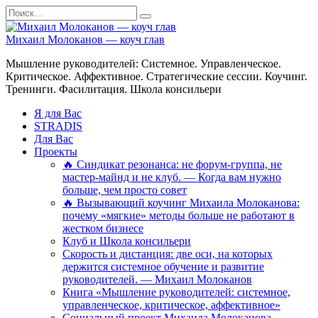
Перейти
Search
к
for:
содержанию
Михаил Молоканов — коуч глав
Мышление руководителей: Системное. Управленческое.
Критическое. Аффективное. Стратегические сессии. Коучинг.
Тренинги. Фасилитация. Школа консильери
Я для Вас
STRADIS
Для Вас
Проекты
🔥 Синдикат резонанса: не форум-группа, не
мастер-майнд и не клуб. — Когда вам нужно
больше, чем просто совет
🔥 Вызывающий коучинг Михаила Молоканова:
почему «мягкие» методы больше не работают в
жестком бизнесе
Клуб и Школа консильери
Скорость и дистанция: две оси, на которых
держится системное обучение и развитие
руководителей. — Михаил Молоканов
Книга «Мышление руководителей: системное,
управленческое, критическое, аффективное»
Социальный проект Михаила Молоканова