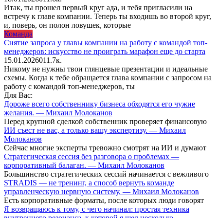
Итак, ты прошел первый круг ада, и тебя пригласили на
встречу к главе компании. Теперь ты входишь во второй круг,
и, поверь, он полон ловушек, которые
Команда
Снятие запроса у главы компании на работу с командой топ-
менеджеров: искусство не проиграть марафон еще до старта
15.01.2026
0
11.7к.
Никому не нужны твои глянцевые презентации и идеальные
схемы. Когда к тебе обращается глава компании с запросом на
работу с командой топ-менеджеров, ты
Для Вас:
Дороже всего собственнику бизнеса обходятся его чужие
желания. — Михаил Молоканов
Перед крупной сделкой собственник проверяет финансовую
ИИ съест не вас, а только вашу экспертизу. — Михаил
Молоканов
Сейчас многие эксперты тревожно смотрят на ИИ и думают
Стратегическая сессия без разговора о проблемах —
корпоративный балаган. — Михаил Молоканов
Большинство стратегических сессий начинается с вежливого
STRADIS — не тренинг, а способ вернуть команде
управленческую нервную систему. — Михаил Молоканов
Есть корпоративные форматы, после которых люди говорят
Я возвращаюсь к тому, с чего начинал: простая техника
внутреннего резонанса, к которой я шел несколько