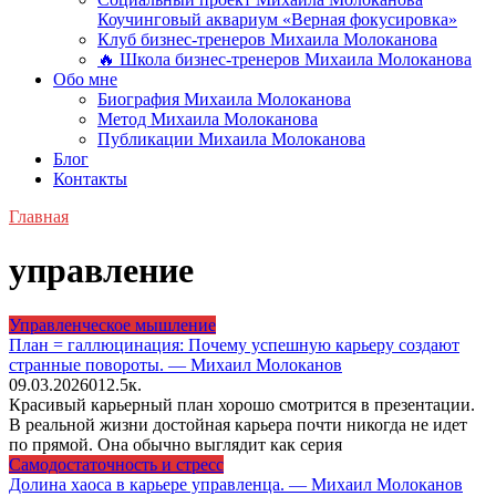
Коучинговый аквариум «Верная фокусировка»
Клуб бизнес-тренеров Михаила Молоканова
🔥 Школа бизнес-тренеров Михаила Молоканова
Обо мне
Биография Михаила Молоканова
Метод Михаила Молоканова
Публикации Михаила Молоканова
Блог
Контакты
Главная
управление
Управленческое мышление
План = галлюцинация: Почему успешную карьеру создают
странные повороты. — Михаил Молоканов
09.03.2026
0
12.5к.
Красивый карьерный план хорошо смотрится в презентации.
В реальной жизни достойная карьера почти никогда не идет
по прямой. Она обычно выглядит как серия
Самодостаточность и стресс
Долина хаоса в карьере управленца. — Михаил Молоканов