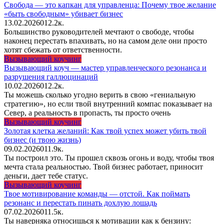
Свобода — это капкан для управленца: Почему твое желание
«быть свободным» убивает бизнес
13.02.2026
0
12.2к.
Большинство руководителей мечтают о свободе, чтобы
наконец перестать впахивать, но на самом деле они просто
хотят сбежать от ответственности.
Вызывающий коучинг
Вызывающий коуч — мастер управленческого резонанса и
разрушения галлюцинаций
10.02.2026
0
12.2к.
Ты можешь сколько угодно верить в свою «гениальную
стратегию», но если твой внутренний компас показывает на
Север, а реальность в пропасть, ты просто очень
Вызывающий коучинг
Золотая клетка желаний: Как твой успех может убить твой
бизнес (и твою жизнь)
09.02.2026
0
11.9к.
Ты построил это. Ты прошел сквозь огонь и воду, чтобы твоя
мечта стала реальностью. Твой бизнес работает, приносит
деньги, дает тебе статус.
Вызывающий коучинг
Твое мотивирование команды — отстой. Как поймать
резонанс и перестать пинать дохлую лошадь
07.02.2026
0
11.5к.
Ты наверняка относишься к мотивации как к бензину: