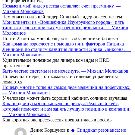
специфический зуд.
Незаменимый лидер всегда оставляет счет преемнику. —
Михаил Молоканов
Чем опасен сильный лидер Сильный лидер опасен не тем
Мои клиенты из «Волшебника Изумрудного города»: пять
типов лидеров в поисках утраченного резонанса. — Михаил
Молоканов
Почти 25 лет ко мне обращаются собственники бизнеса
Как команда взрослеет с помощью пяти факторов Патрика
Ленчиони по стадиям развития личности Эрика Эриксона. —
Михаил Молоканов
Удивительное полезное для лидера команды и HRD
практическое
Быть частью системы и не исчезнуть. — Михаил Молоканов
Почему партнеры, топ-команды и сильные управленцы
ломаются
Почему многие топы на самом деле мальчики на побегушках.
— Михаил Молоканов
У человека может быть хороший кабинет, солидно звучащая
Как продвинуться по карьере не рискуя. Реальный кейс,
который поможет и вам занять лучшую позицию в компании.
— Михаил Молоканов
Как короткая экспресс-сессия превратилась в восемь
Денис Коршунов
к
🔥 Синдикат резонанса: не