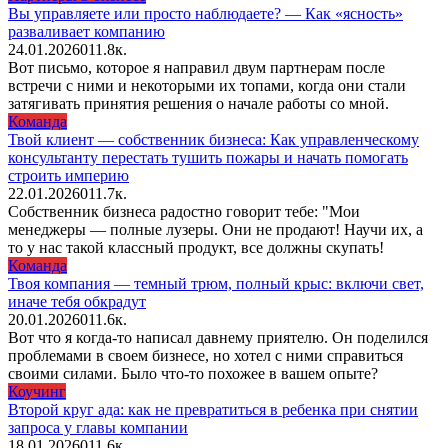
Вы управляете или просто наблюдаете? — Как «ясность»
разваливает компанию
24.01.2026
0
11.8к.
Вот письмо, которое я направил двум партнерам после
встречи с ними и некоторыми их топами, когда они стали
затягивать принятия решения о начале работы со мной.
Команда
Твой клиент — собственник бизнеса: Как управленческому
консультанту перестать тушить пожары и начать помогать
строить империю
22.01.2026
0
11.7к.
Собственник бизнеса радостно говорит тебе: "Мои
менеджеры — полные лузеры. Они не продают! Научи их, а
то у нас такой классный продукт, все должны скупать!
Команда
Твоя компания — темный трюм, полный крыс: включи свет,
иначе тебя обкрадут
20.01.2026
0
11.6к.
Вот что я когда-то написал давнему приятелю. Он поделился
проблемами в своем бизнесе, но хотел с ними справиться
своими силами. Было что-то похожее в вашем опыте?
Коучинг
Второй круг ада: как не превратиться в ребенка при снятии
запроса у главы компании
18.01.2026
0
11.6к.