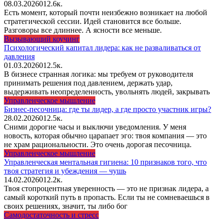
08.03.2026
0
12.6к.
Есть момент, который почти неизбежно возникает на любой
стратегической сессии. Идей становится все больше.
Разговоры все длиннее. А ясности все меньше.
Вызывающий коучинг
Психологический капитал лидера: как не разваливаться от
давления
01.03.2026
0
12.5к.
В бизнесе странная логика: мы требуем от руководителя
принимать решения под давлением, держать удар,
выдерживать неопределенность, увольнять людей, закрывать
Управленческое мышление
Бизнес-песочница: где ты лидер, а где просто участник игры?
28.02.2026
0
12.5к.
Сними дорогие часы и выключи уведомления. У меня
новость, которая обычно царапает эго: твоя компания — это
не храм рациональности. Это очень дорогая песочница.
Управленческое мышление
Управленческая ментальная гигиена: 10 признаков того, что
твоя стратегия и убеждения — чушь
14.02.2026
0
12.2к.
Твоя стопроцентная уверенность — это не признак лидера, а
самый короткий путь в пропасть. Если ты не сомневаешься в
своих решениях, значит, ты либо бог
Самодостаточность и стресс