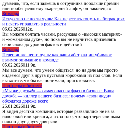
думаешь, что, если зальешь в сотрудника побольше премий
или пообещаешь ему «карьерный лифт», он наконец-то
Команда
Искусство не нести чушь: Как перестать тонуть в абстракциях
и начать управлять в реальности
06.02.2026
0
12к.
Вы можете болтать часами, рассуждая о «высоких материях»
и «командном духе», но пока вы не научитесь приземлять
свои слова до уровня фактов и действий
Команда
Перестаньте нести чушь: как ваши абстракции убивают
взаимопонимание в команде
05.02.2026
0
11.9к.
Мы все думаем, что умеем общаться, но на деле мы просто
кидаемся друг в друга пустыми коробками из-под слов. Если
вы хотите, чтобы вас понимали, приготовьтесь
Партнеры в бизнесе
«Мы же друзья!» — самая опасная фраза в бизнесе. Ваша
дружба — киллер вашего бизнеса: почему «свои люди»
обходятся дороже всего
25.01.2026
0
11.9к.
Я видел десятки компаний, которые развалились не из-за
налоговой или кризиса, а из-за того, что партнеры слишком
сильно друг другу доверяли.
Партнеры в бизнесе