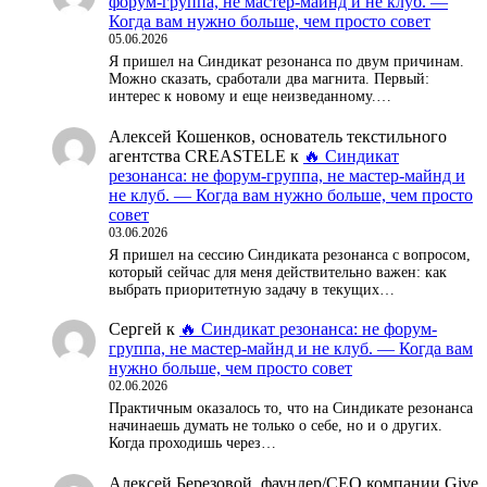
форум-группа, не мастер-майнд и не клуб. —
Когда вам нужно больше, чем просто совет
05.06.2026
Я пришел на Синдикат резонанса по двум причинам.
Можно сказать, сработали два магнита. Первый:
интерес к новому и еще неизведанному.…
Алексей Кошенков, основатель текстильного
агентства CREASTELE
к
🔥 Синдикат
резонанса: не форум-группа, не мастер-майнд и
не клуб. — Когда вам нужно больше, чем просто
совет
03.06.2026
Я пришел на сессию Синдиката резонанса с вопросом,
который сейчас для меня действительно важен: как
выбрать приоритетную задачу в текущих…
Сергей
к
🔥 Синдикат резонанса: не форум-
группа, не мастер-майнд и не клуб. — Когда вам
нужно больше, чем просто совет
02.06.2026
Практичным оказалось то, что на Синдикате резонанса
начинаешь думать не только о себе, но и о других.
Когда проходишь через…
Алексей Березовой, фаундер/СЕО компании Give