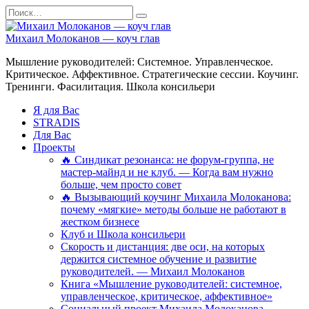
Перейти
Search
к
for:
содержанию
Михаил Молоканов — коуч глав
Мышление руководителей: Системное. Управленческое.
Критическое. Аффективное. Стратегические сессии. Коучинг.
Тренинги. Фасилитация. Школа консильери
Я для Вас
STRADIS
Для Вас
Проекты
🔥 Синдикат резонанса: не форум-группа, не
мастер-майнд и не клуб. — Когда вам нужно
больше, чем просто совет
🔥 Вызывающий коучинг Михаила Молоканова:
почему «мягкие» методы больше не работают в
жестком бизнесе
Клуб и Школа консильери
Скорость и дистанция: две оси, на которых
держится системное обучение и развитие
руководителей. — Михаил Молоканов
Книга «Мышление руководителей: системное,
управленческое, критическое, аффективное»
Социальный проект Михаила Молоканова