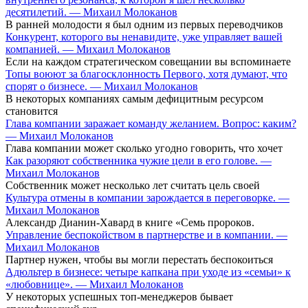
десятилетий. — Михаил Молоканов
В ранней молодости я был одним из первых переводчиков
Конкурент, которого вы ненавидите, уже управляет вашей
компанией. — Михаил Молоканов
Если на каждом стратегическом совещании вы вспоминаете
Топы воюют за благосклонность Первого, хотя думают, что
спорят о бизнесе. — Михаил Молоканов
В некоторых компаниях самым дефицитным ресурсом
становится
Глава компании заражает команду желанием. Вопрос: каким?
— Михаил Молоканов
Глава компании может сколько угодно говорить, что хочет
Как разоряют собственника чужие цели в его голове. —
Михаил Молоканов
Собственник может несколько лет считать цель своей
Культура отмены в компании зарождается в переговорке. —
Михаил Молоканов
Александр Дианин-Хавард в книге «Семь пророков.
Управление беспокойством в партнерстве и в компании. —
Михаил Молоканов
Партнер нужен, чтобы вы могли перестать беспокоиться
Адюльтер в бизнесе: четыре капкана при уходе из «семьи» к
«любовнице». — Михаил Молоканов
У некоторых успешных топ-менеджеров бывает