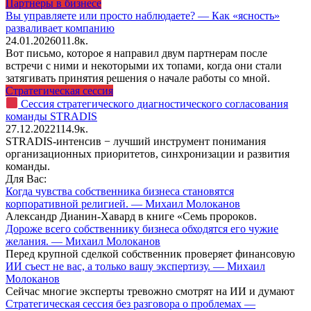
Партнеры в бизнесе
Вы управляете или просто наблюдаете? — Как «ясность»
разваливает компанию
24.01.2026
0
11.8к.
Вот письмо, которое я направил двум партнерам после
встречи с ними и некоторыми их топами, когда они стали
затягивать принятия решения о начале работы со мной.
Стратегическая сессия
Сессия стратегического диагностического согласования
команды STRADIS
27.12.2022
11
4.9к.
STRADIS-интенсив − лучший инструмент понимания
организационных приоритетов, синхронизации и развития
команды.
Для Вас:
Когда чувства собственника бизнеса становятся
корпоративной религией. — Михаил Молоканов
Александр Дианин-Хавард в книге «Семь пророков.
Дороже всего собственнику бизнеса обходятся его чужие
желания. — Михаил Молоканов
Перед крупной сделкой собственник проверяет финансовую
ИИ съест не вас, а только вашу экспертизу. — Михаил
Молоканов
Сейчас многие эксперты тревожно смотрят на ИИ и думают
Стратегическая сессия без разговора о проблемах —