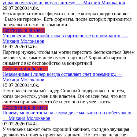
управленческую нервную систему. — Михаил Молоканов
29.07.2026
0
14.8к.
Есть корпоративные форматы, после которых люди говорят:
«Было интересно». Есть форматы, после которых приходится
переделывать жизнь компании.
Партнеры в бизнесе
Управление беспокойством в партнерстве и в компании. —
Михаил Молоканов
16.07.2026
0
14.6к.
Партнер нужен, чтобы вы могли перестать беспокоиться Зачем
человеку на самом деле нужен партнер? Хороший партнер
снимает с вас беспокойство за конкретный
Собственник бизнеса
Незаменимый лидер всегда оставляет счет преемнику. —
Михаил Молоканов
15.07.2026
0
14.6к.
Чем опасен сильный лидер Сильный лидер опасен не тем,
когда он жесток, умен или властен. Он опасен тем, что вся
система привыкает, что без него она не умеет жить.
Собственник бизнеса
Почему многие топы на самом деле мальчики на побегушках.
— Михаил Молоканов
07.07.2026
0
14.4к.
У человека может быть хороший кабинет, солидно звучащая
должность и очень приятная зарплата. Но это еще не делает