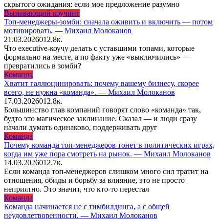
скрытого ожидания: если мое предложение разумно
Вызывающий коучинг
Топ-менеджеры-зомби: сначала оживить и включить — потом
мотивировать. — Михаил Молоканов
21.03.2026
0
12.8к.
Что executive-коучу делать с уставшими топами, которые
формально на месте, а по факту уже «выключились» —
превратились в зомби?
Команда
Хватит галлюцинировать: почему вашему бизнесу, скорее
всего, не нужна «команда». — Михаил Молоканов
17.03.2026
0
12.8к.
Большинство глав компаний говорят слово «команда» так,
будто это магическое заклинание. Сказал — и люди сразу
начали думать одинаково, поддерживать друг
Команда
Почему команда топ-менеджеров тонет в политических играх,
когда им уже пора смотреть на рынок. — Михаил Молоканов
14.03.2026
0
12.7к.
Если команда топ-менеджеров слишком много сил тратит на
отношения, обиды и борьбу за влияние, это не просто
неприятно. Это значит, что кто-то перестал
Команда
Команда начинается не с тимбилдинга, а с общей
неудовлетворенности. — Михаил Молоканов