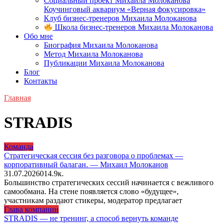
Социальный проект Михаила Молоканова
Коучинговый аквариум «Верная фокусировка»
Клуб бизнес-тренеров Михаила Молоканова
Школа бизнес-тренеров Михаила Молоканова
Обо мне
Биография Михаила Молоканова
Метод Михаила Молоканова
Публикации Михаила Молоканова
Блог
Контакты
Главная
STRADIS
Команда
Стратегическая сессия без разговора о проблемах —
корпоративный балаган. — Михаил Молоканов
31.07.2026
0
14.9к.
Большинство стратегических сессий начинается с вежливого
самообмана. На стене появляется слово «будущее»,
участникам раздают стикеры, модератор предлагает
Глава компании
STRADIS — не тренинг, а способ вернуть команде