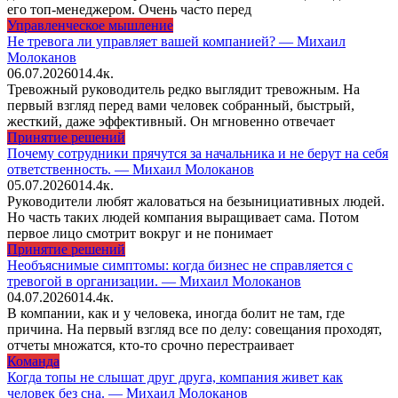
его топ-менеджером. Очень часто перед
Управленческое мышление
Не тревога ли управляет вашей компанией? — Михаил
Молоканов
06.07.2026
0
14.4к.
Тревожный руководитель редко выглядит тревожным. На
первый взгляд перед вами человек собранный, быстрый,
жесткий, даже эффективный. Он мгновенно отвечает
Принятие решений
Почему сотрудники прячутся за начальника и не берут на себя
ответственность. — Михаил Молоканов
05.07.2026
0
14.4к.
Руководители любят жаловаться на безынициативных людей.
Но часть таких людей компания выращивает сама. Потом
первое лицо смотрит вокруг и не понимает
Принятие решений
Необъяснимые симптомы: когда бизнес не справляется с
тревогой в организации. — Михаил Молоканов
04.07.2026
0
14.4к.
В компании, как и у человека, иногда болит не там, где
причина. На первый взгляд все по делу: совещания проходят,
отчеты множатся, кто-то срочно перестраивает
Команда
Когда топы не слышат друг друга, компания живет как
человек без сна. — Михаил Молоканов