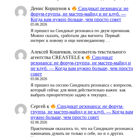
Денис Коршунов
к
Синдикат резонанса: не
форум-группа, не мастер-майнд и не клуб. —
Когда вам нужно больше, чем просто совет
05.06.2026
Я пришел на Синдикат резонанса по двум причинам.
Можно сказать, сработали два магнита. Первый:
интерес к новому и еще неизведанному.…
Алексей Кошенков, основатель текстильного
агентства CREASTELE
к
Синдикат
резонанса: не форум-группа, не мастер-майнд и
не клуб. — Когда вам нужно больше, чем просто
совет
03.06.2026
Я пришел на сессию Синдиката резонанса с вопросом,
который сейчас для меня действительно важен: как
выбрать приоритетную задачу в текущих…
Сергей
к
Синдикат резонанса: не форум-
группа, не мастер-майнд и не клуб. — Когда вам
нужно больше, чем просто совет
02.06.2026
Практичным оказалось то, что на Синдикате резонанса
начинаешь думать не только о себе, но и о других.