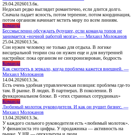
29.04.2026
0
13.6к.
Недосып редко выглядит романтично, если длится долго.
Сначала падает ясность, потом терпение, потом координация,
потом организм начинает мстить миру по всем линиям.
Команда
Бессмысленно обсуждать будущее, если команда топов не
занимается «ночной работой мозга». — Михаил Молоканов
25.04.2026
0
13.5к.
Сон нужен человеку не только для отдыха. В логике
висцеральной теории сна он нужен еще и для внутренней
настройки: пока организм не синхронизирован, бодрость
Команда
Как смотреть в зеркало, когда проблема кажется внешней. —
Михаил Молоканов
14.04.2026
0
13.3к.
Есть очень удобная управленческая позиция: проблема где-то
там. В рынке. В людях. В партнерах. В поколении. В
функциональном блоке. В «этих странных сотрудниках»
Команда
Любимый молоток руководителя. И как он рушит бизнес. —
Михаил Молоканов
13.04.2026
0
13.3к.
У каждого сильного руководителя есть «любимый молоток».
У финансиста это цифры. У продажника — активность на
рынке. У HR — оргкультура и люди.