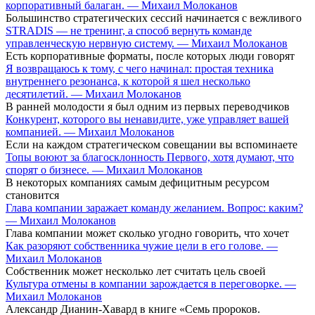
корпоративный балаган. — Михаил Молоканов
Большинство стратегических сессий начинается с вежливого
STRADIS — не тренинг, а способ вернуть команде
управленческую нервную систему. — Михаил Молоканов
Есть корпоративные форматы, после которых люди говорят
Я возвращаюсь к тому, с чего начинал: простая техника
внутреннего резонанса, к которой я шел несколько
десятилетий. — Михаил Молоканов
В ранней молодости я был одним из первых переводчиков
Конкурент, которого вы ненавидите, уже управляет вашей
компанией. — Михаил Молоканов
Если на каждом стратегическом совещании вы вспоминаете
Топы воюют за благосклонность Первого, хотя думают, что
спорят о бизнесе. — Михаил Молоканов
В некоторых компаниях самым дефицитным ресурсом
становится
Глава компании заражает команду желанием. Вопрос: каким?
— Михаил Молоканов
Глава компании может сколько угодно говорить, что хочет
Как разоряют собственника чужие цели в его голове. —
Михаил Молоканов
Собственник может несколько лет считать цель своей
Культура отмены в компании зарождается в переговорке. —
Михаил Молоканов
Александр Дианин-Хавард в книге «Семь пророков.