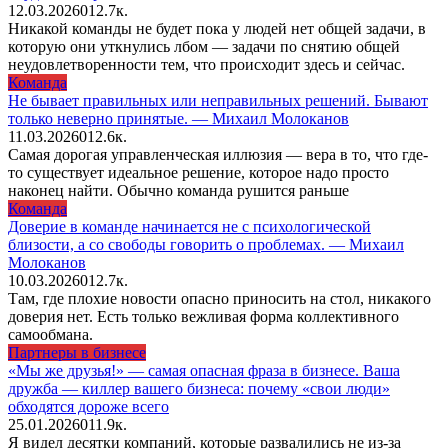
12.03.2026
0
12.7к.
Никакой команды не будет пока у людей нет общей задачи, в
которую они уткнулись лбом — задачи по снятию общей
неудовлетворенности тем, что происходит здесь и сейчас.
Команда
Не бывает правильных или неправильных решений. Бывают
только неверно принятые. — Михаил Молоканов
11.03.2026
0
12.6к.
Самая дорогая управленческая иллюзия — вера в то, что где-
то существует идеальное решение, которое надо просто
наконец найти. Обычно команда рушится раньше
Команда
Доверие в команде начинается не с психологической
близости, а со свободы говорить о проблемах. — Михаил
Молоканов
10.03.2026
0
12.7к.
Там, где плохие новости опасно приносить на стол, никакого
доверия нет. Есть только вежливая форма коллективного
самообмана.
Партнеры в бизнесе
«Мы же друзья!» — самая опасная фраза в бизнесе. Ваша
дружба — киллер вашего бизнеса: почему «свои люди»
обходятся дороже всего
25.01.2026
0
11.9к.
Я видел десятки компаний, которые развалились не из-за