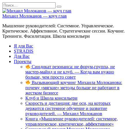
Перейти
Search
к
for:
содержанию
Михаил Молоканов — коуч глав
Мышление руководителей: Системное. Управленческое.
Критическое. Аффективное. Стратегические сессии. Коучинг.
Тренинги. Фасилитация. Школа консильери
Я для Вас
STRADIS
Для Вас
Проекты
Синдикат резонанса: не форум-группа, не
мастер-майнд и не клуб. — Когда вам нужно
больше, чем просто совет
Вызывающий коучинг Михаила Молоканова:
почему «мягкие» методы больше не работают в
жестком бизнесе
Клуб и Школа консильери
Скорость и дистанция: две оси, на которых
держится системное обучение и развитие
руководителей. — Михаил Молоканов
Книга «Мышление руководителей: системное,
управленческое, критическое, аффективное»