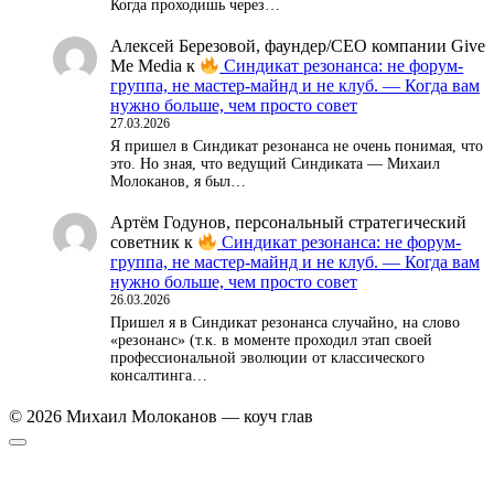
Когда проходишь через…
Алексей Березовой, фаундер/СЕО компании Give
Me Media
к
Синдикат резонанса: не форум-
группа, не мастер-майнд и не клуб. — Когда вам
нужно больше, чем просто совет
27.03.2026
Я пришел в Синдикат резонанса не очень понимая, что
это. Но зная, что ведущий Синдиката — Михаил
Молоканов, я был…
Артём Годунов, персональный стратегический
советник
к
Синдикат резонанса: не форум-
группа, не мастер-майнд и не клуб. — Когда вам
нужно больше, чем просто совет
26.03.2026
Пришел я в Синдикат резонанса случайно, на слово
«резонанс» (т.к. в моменте проходил этап своей
профессиональной эволюции от классического
консалтинга…
© 2026 Михаил Молоканов — коуч глав