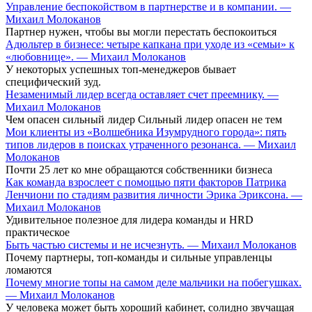
Управление беспокойством в партнерстве и в компании. —
Михаил Молоканов
Партнер нужен, чтобы вы могли перестать беспокоиться
Адюльтер в бизнесе: четыре капкана при уходе из «семьи» к
«любовнице». — Михаил Молоканов
У некоторых успешных топ-менеджеров бывает
специфический зуд.
Незаменимый лидер всегда оставляет счет преемнику. —
Михаил Молоканов
Чем опасен сильный лидер Сильный лидер опасен не тем
Мои клиенты из «Волшебника Изумрудного города»: пять
типов лидеров в поисках утраченного резонанса. — Михаил
Молоканов
Почти 25 лет ко мне обращаются собственники бизнеса
Как команда взрослеет с помощью пяти факторов Патрика
Ленчиони по стадиям развития личности Эрика Эриксона. —
Михаил Молоканов
Удивительное полезное для лидера команды и HRD
практическое
Быть частью системы и не исчезнуть. — Михаил Молоканов
Почему партнеры, топ-команды и сильные управленцы
ломаются
Почему многие топы на самом деле мальчики на побегушках.
— Михаил Молоканов
У человека может быть хороший кабинет, солидно звучащая